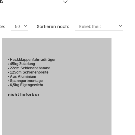
IS
te:
Sortieren nach:
• Heckklappenfahrradträger
• 45kg Zuladung
• 22cm Schienenabstand
• 125cm Schienenbreite
• Aus Aluminium
• Spanngurtmontage
• 6,5kg Eigengewicht
nicht lieferbar