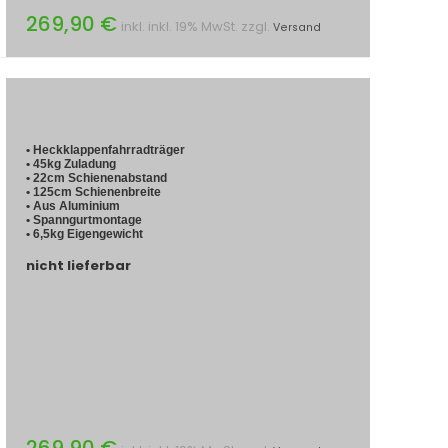
269,90 €
inkl. inkl. 19% MwSt. zzgl.
Versand
• Heckklappenfahrradträger
• 45kg Zuladung
• 22cm Schienenabstand
• 125cm Schienenbreite
• Aus Aluminium
• Spanngurtmontage
• 6,5kg Eigengewicht
nicht lieferbar
269,90 €