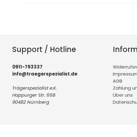
Support / Hotline
Infor
0911-793337
Widerrufs
info@traegerspezialist.de
Impressu
AGB
Trägerspezialist e.K.
Zahlung u
Happurger Str. 66B
Über uns
90482 Nürnberg
Datenschu