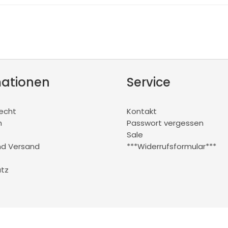
mationen
Service
recht
Kontakt
m
Passwort vergessen
Sale
nd Versand
***Widerrufsformular***
tz
© 2026 Trägerspezialist e.K.