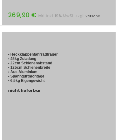
269,90 €
inkl. inkl. 19% MwSt. zzgl.
Versand
• Heckklappenfahrradträger
• 45kg Zuladung
• 22cm Schienenabstand
• 125cm Schienenbreite
• Aus Aluminium
• Spanngurtmontage
• 6,5kg Eigengewicht
nicht lieferbar