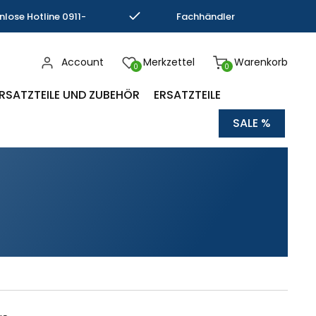
nlose Hotline 0911-
Fachhändler
793337
Kompetenz
Account
Merkzettel
Warenkorb
0
0
RSATZTEILE UND ZUBEHÖR
ERSATZTEILE
SALE %