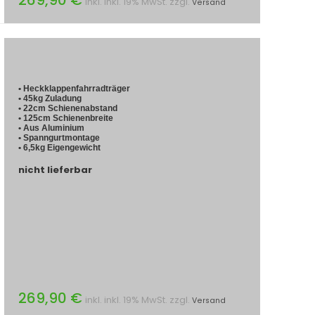
inkl. inkl. 19% MwSt. zzgl.
Versand
• Heckklappenfahrradträger
• 45kg Zuladung
• 22cm Schienenabstand
• 125cm Schienenbreite
• Aus Aluminium
• Spanngurtmontage
• 6,5kg Eigengewicht
nicht lieferbar
269,90 €
inkl. inkl. 19% MwSt. zzgl.
Versand