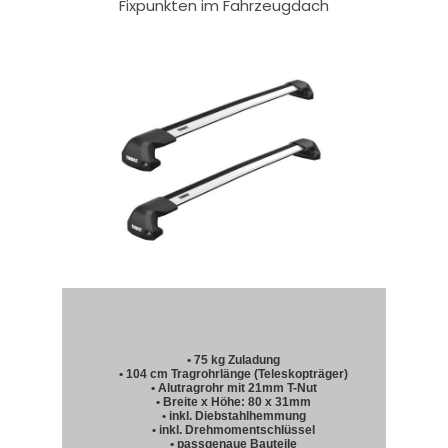
Fixpunkten im Fahrzeugdach
• 75 kg Zuladung
• 104 cm Tragrohrlänge (Teleskopträger)
• Alutragrohr mit 21mm T-Nut
• Breite x Höhe: 80 x 31mm
• inkl. Diebstahlhemmung
• inkl. Drehmomentschlüssel
• passgenaue Bauteile