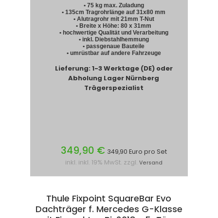
• 75 kg max. Zuladung
• 135cm Tragrohrlänge auf 31x80 mm
• Alutragrohr mit 21mm T-Nut
• Breite x Höhe: 80 x 31mm
• hochwertige Qualität und Verarbeitung
• inkl. Diebstahlhemmung
• passgenaue Bauteile
• umrüstbar auf andere Fahrzeuge
Lieferung: 1-3 Werktage (DE) oder
Abholung Lager Nürnberg
Trägerspezialist
349,90 €
349,90 Euro pro Set
inkl. inkl. 19% MwSt. zzgl.
Versand
Thule Fixpoint SquareBar Evo
Dachträger f. Mercedes G-Klasse