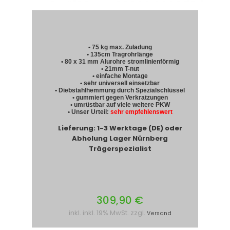
• 75 kg max. Zuladung
• 135cm Tragrohrlänge
• 80 x 31 mm Alurohre stromlinienförmig
• 21mm T-nut
• einfache Montage
• sehr universell einsetzbar
• Diebstahlhemmung durch Spezialschlüssel
• gummiert gegen Verkratzungen
• umrüstbar auf viele weitere PKW
• Unser Urteil:
sehr empfehlenswert
Lieferung: 1-3 Werktage (DE) oder
Abholung Lager Nürnberg
Trägerspezialist
309,90 €
inkl. inkl. 19% MwSt. zzgl.
Versand