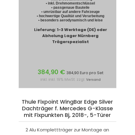
• inkl. Drehmomentschlüssel
• passgenaue Bauteile
• umrüstbar auf andere Fahrzeuge
• hochwertige Qualität und Verarbeitung
• besonders aerodynamisch und leise
Lieferung: 1-3 Werktage (DE) oder
Abholung Lager Nürnberg
Trägerspezialist
384,90 €
384,90 Euro pro Set
inkl. inkl. 19% MwSt. zzgl.
Versand
Thule Fixpoint WingBar Edge Silver
Dachträger f. Mercedes G-Klasse
mit Fixpunkten Bj, 2018-, 5-Türer
2 Alu Komplettträger zur Montage an