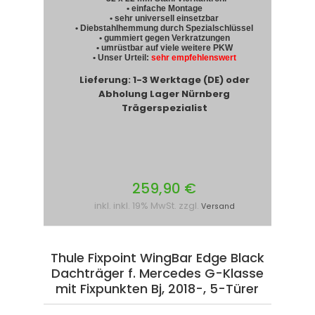
• einfache Montage
• sehr universell einsetzbar
• Diebstahlhemmung durch Spezialschlüssel
• gummiert gegen Verkratzungen
• umrüstbar auf viele weitere PKW
• Unser Urteil:
sehr empfehlenswert
Lieferung: 1-3 Werktage (DE) oder
Abholung Lager Nürnberg
Trägerspezialist
259,90 €
inkl. inkl. 19% MwSt. zzgl.
Versand
Thule Fixpoint WingBar Edge Black
Dachträger f. Mercedes G-Klasse
mit Fixpunkten Bj, 2018-, 5-Türer