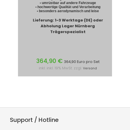
• umrüstbar auf andere Fahrzeuge
• hochwertige Qualität und Verarbeitung
• besonders aerodynamisch und leise
Lieferung: 1-3 Werktage (DE) oder
Abholung Lager Nürnberg
Trägerspezialist
364,90 €
364,90 Euro pro Set
inkl. inkl. 19% MwSt. zzgl.
Versand
Support / Hotline