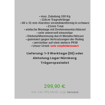
• max. Zuladung 100 Kg
• 118cm Tragrohrlänge
• 80 x 31 mm Alurohre stromlinienförmig in schwarz
• 21mm T-nut
• einfache Montage mit Drehmomentschlüssel
• sehr universell einsetzbar
• Diebstahlhemmung durch Metallschlösser
• gummiert gegen Verkratzungen der Reling
• umrüstbar auf viele weitere PKW
• Unser Urteil:
sehr empfehlenswert
Lieferung: 1-3 Werktage (DE) oder
Abholung Lager Nürnberg
Trägerspezialist
299,90 €
inkl. inkl. 19% MwSt. zzgl.
Versand