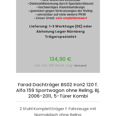
• sehr universell einsetzbar
• Diebstahlhemmung durch Spezialschlüssel
• hochwertiges Aluminiumdesign
• gummiert gegen Verkratzungen der Reling
• umrüstbar auf viele weitere PKW
• Unser Urteil:
sehr empfehlenswert
Lieferung: 1-3 Werktage (DE) oder
Abholung Lager Nürnberg
Trägerspezialist
134,90 €
inkl. inkl. 19% MwSt. zzgl.
Versand
Farad Dachträger BS02 Iron2 120 f.
Alfa 159 Sportwagon ohne Reling, Bj.
2006-2011, 5-Türer Kombi
2 Stahl Komplettträger f. Fahrzeuge mit
Normaldach ohne Reling