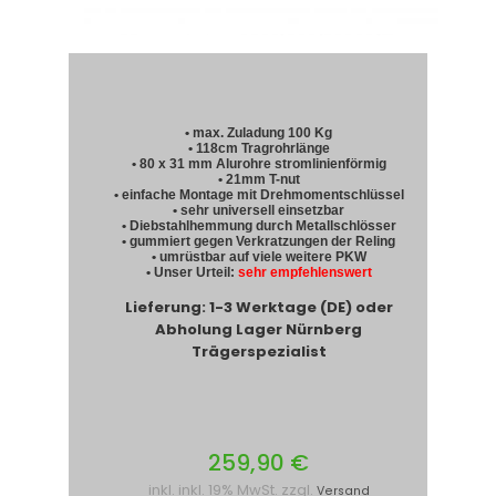
• max. Zuladung 100 Kg
• 118cm Tragrohrlänge
• 80 x 31 mm Alurohre stromlinienförmig
• 21mm T-nut
• einfache Montage mit Drehmomentschlüssel
• sehr universell einsetzbar
• Diebstahlhemmung durch Metallschlösser
• gummiert gegen Verkratzungen der Reling
• umrüstbar auf viele weitere PKW
• Unser Urteil:
sehr empfehlenswert
Lieferung: 1-3 Werktage (DE) oder
Abholung Lager Nürnberg
Trägerspezialist
259,90 €
inkl. inkl. 19% MwSt. zzgl.
Versand