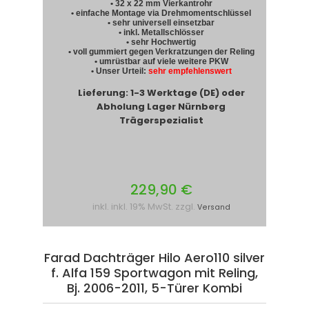
• 32 x 22 mm Vierkantrohr
• einfache Montage via Drehmomentschlüssel
• sehr universell einsetzbar
• inkl. Metallschlösser
• sehr Hochwertig
• voll gummiert gegen Verkratzungen der Reling
• umrüstbar auf viele weitere PKW
• Unser Urteil:
sehr empfehlenswert
Lieferung: 1-3 Werktage (DE) oder
Abholung Lager Nürnberg
Trägerspezialist
229,90 €
inkl. inkl. 19% MwSt. zzgl.
Versand
Farad Dachträger Hilo Aero110 silver
f. Alfa 159 Sportwagon mit Reling,
Bj. 2006-2011, 5-Türer Kombi