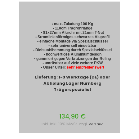
• max. Zuladung 100 Kg
• 110cm Tragrohrlänge
• 81x27mm Alurohr mit 21mm T-Nut
• Stromlinienförmiges schwarzes Aluprofil
• einfache Montage via Spezialschlüssel
• sehr universell einsetzbar
• Diebstahlhemmung durch Spezialschlüssel
• hochwertiges Aluminiumdesign
• gummiert gegen Verkratzungen der Reling
• umrüstbar auf viele weitere PKW
• Unser Urteil:
sehr empfehlenswert
Lieferung: 1-3 Werktage (DE) oder
Abholung Lager Nürnberg
Trägerspezialist
134,90 €
inkl. inkl. 19% MwSt. zzgl.
Versand