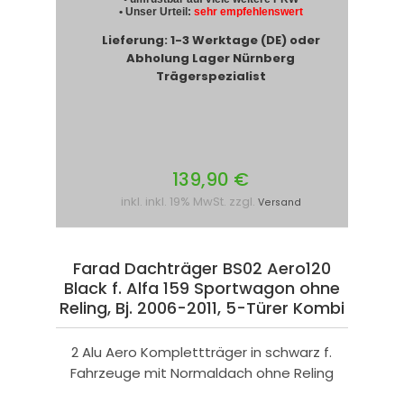
• Unser Urteil:
sehr empfehlenswert
Lieferung: 1-3 Werktage (DE) oder
Abholung Lager Nürnberg
Trägerspezialist
139,90 €
inkl. inkl. 19% MwSt. zzgl.
Versand
Farad Dachträger BS02 Aero120
Black f. Alfa 159 Sportwagon ohne
Reling, Bj. 2006-2011, 5-Türer Kombi
2 Alu Aero Komplettträger in schwarz f.
Fahrzeuge mit Normaldach ohne Reling