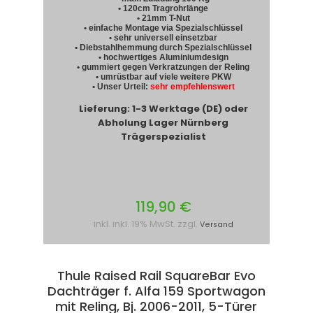
• 120cm Tragrohrlänge
• 21mm T-Nut
• einfache Montage via Spezialschlüssel
• sehr universell einsetzbar
• Diebstahlhemmung durch Spezialschlüssel
• hochwertiges Aluminiumdesign
• gummiert gegen Verkratzungen der Reling
• umrüstbar auf viele weitere PKW
• Unser Urteil:
sehr empfehlenswert
Lieferung: 1-3 Werktage (DE) oder
Abholung Lager Nürnberg
Trägerspezialist
119,90 €
inkl. inkl. 19% MwSt. zzgl.
Versand
Thule Raised Rail SquareBar Evo
Dachträger f. Alfa 159 Sportwagon
mit Reling, Bj. 2006-2011, 5-Türer