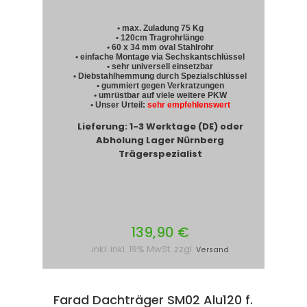
• max. Zuladung 75 Kg
• 120cm Tragrohrlänge
• 60 x 34 mm oval Stahlrohr
• einfache Montage via Sechskantschlüssel
• sehr universell einsetzbar
• Diebstahlhemmung durch Spezialschlüssel
• gummiert gegen Verkratzungen
• umrüstbar auf viele weitere PKW
• Unser Urteil:
sehr empfehlenswert
Lieferung: 1-3 Werktage (DE) oder
Abholung Lager Nürnberg
Trägerspezialist
139,90 €
inkl. inkl. 19% MwSt. zzgl.
Versand
Farad Dachträger SM02 Alu120 f.