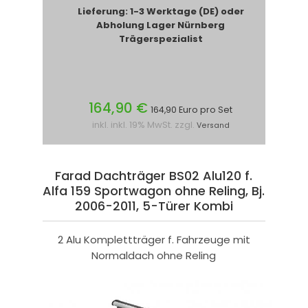
Lieferung: 1-3 Werktage (DE) oder
Abholung Lager Nürnberg
Trägerspezialist
164,90 €
164,90 Euro pro Set
inkl. inkl. 19% MwSt. zzgl.
Versand
Farad Dachträger BS02 Alu120 f.
Alfa 159 Sportwagon ohne Reling, Bj.
2006-2011, 5-Türer Kombi
2 Alu Komplettträger f. Fahrzeuge mit
Normaldach ohne Reling