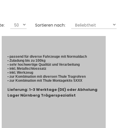
te:
Sortieren nach:
• passend für diverse Fahrzeuge mit Normaldach
• Zuladung bis zu 100kg
• sehr hochwertige Qualität und Verarbeitung
• inkl. Metallschlosssatz
• inkl. Werkzeug
• zur Kombination mit diversen Thule Tragrohren
• zur Kombination mit Thule Montagekits 5XXX
Lieferung: 1-3 Werktage (DE) oder Abholung
Lager Nürnberg Trägerspezialist