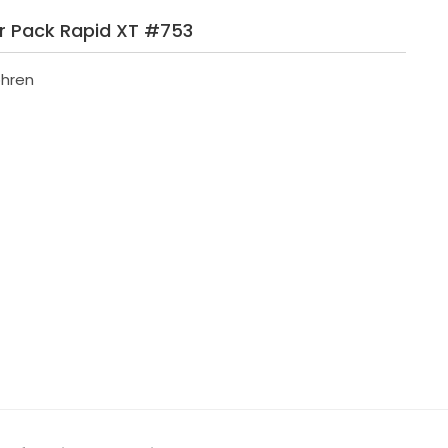
er Pack Rapid XT #753
ohren