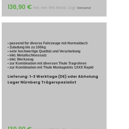
136,90 €
inkl. inkl. 19% MwSt. zzgl.
Versand
• passend für diverse Fahrzeuge mit Normaldach
• Zuladung bis zu 100kg
• sehr hochwertige Qualität und Verarbeitung
• inkl. Metallschlosssatz
• inkl. Werkzeug
• zur Kombination mit diversen Thule Tragrohren
• zur Kombination mit Thule Montagekits 1XXX Rapid
Lieferung: 1-3 Werktage (DE) oder Abholung
Lager Nürnberg Trägerspezialist
139,90 €