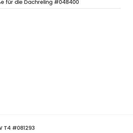
ße für die Dachreling #048400
VW T4 #081293