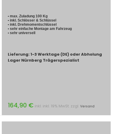
• max. Zuladung 100 Kg
• inkl. Schlösser & Schlüssel
• inkl. Drehmomentschlüssel
• sehr einfache Montage am Fahrzeug
• sehr universell
Lieferung: 1-3 Werktage (DE) oder Abholung
Lager Nürnberg Trägerspezialist
164,90 €
inkl. inkl. 19% MwSt. zzgl.
Versand