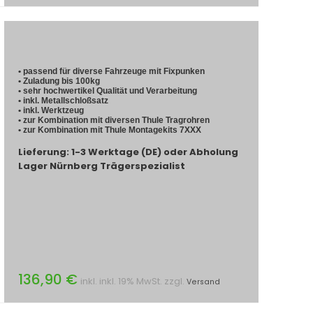
• passend für diverse Fahrzeuge mit Fixpunken
• Zuladung bis 100kg
• sehr hochwertikel Qualität und Verarbeitung
• inkl. Metallschloßsatz
• inkl. Werktzeug
• zur Kombination mit diversen Thule Tragrohren
• zur Kombination mit Thule Montagekits 7XXX
Lieferung: 1-3 Werktage (DE) oder Abholung
Lager Nürnberg Trägerspezialist
136,90 €
inkl. inkl. 19% MwSt. zzgl.
Versand