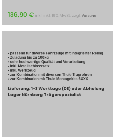
136,90 €
inkl. inkl. 19% MwSt. zzgl.
Versand
• passend für diverse Fahrzeuge mit integrierter Reling
• Zuladung bis zu 100kg
• sehr hochwertige Qualität und Verarbeitung
• inkl. Metallschlosssatz
• inkl. Werkzeug
• zur Kombination mit diversen Thule Tragrohren
• zur Kombination mit Thule Montagekits 6XXX
Lieferung: 1-3 Werktage (DE) oder Abholung
Lager Nürnberg Trägerspezialist