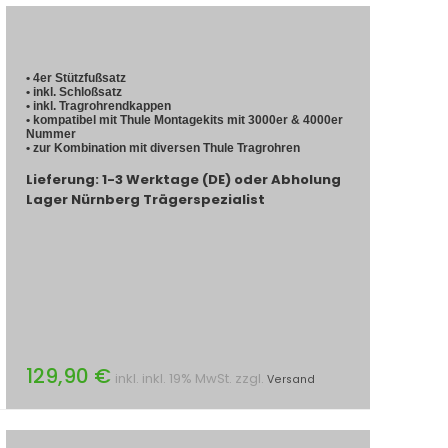
• 4er Stützfußsatz
• inkl. Schloßsatz
• inkl. Tragrohrendkappen
• kompatibel mit Thule Montagekits mit 3000er & 4000er
Nummer
• zur Kombination mit diversen Thule Tragrohren
Lieferung: 1-3 Werktage (DE) oder Abholung
Lager Nürnberg Trägerspezialist
129,90 €
inkl. inkl. 19% MwSt. zzgl.
Versand