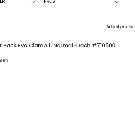
ER
PREIS
Artikel pro Sei
er Pack Evo Clamp f. Normal-Dach #710500
hren