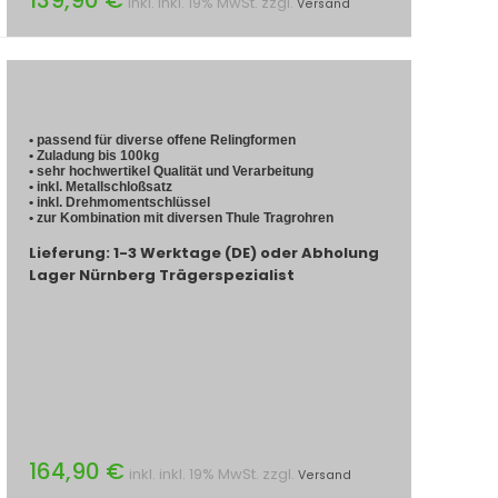
inkl. inkl. 19% MwSt. zzgl.
Versand
• passend für diverse offene Relingformen
• Zuladung bis 100kg
• sehr hochwertikel Qualität und Verarbeitung
• inkl. Metallschloßsatz
• inkl. Drehmomentschlüssel
• zur Kombination mit diversen Thule Tragrohren
Lieferung: 1-3 Werktage (DE) oder Abholung
Lager Nürnberg Trägerspezialist
164,90 €
inkl. inkl. 19% MwSt. zzgl.
Versand