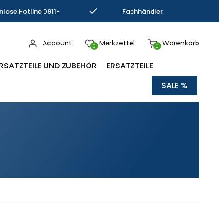
nlose Hotline 0911-
Fachhändler
793337
Kompetenz
Account
Merkzettel
Warenkorb
0
0
RSATZTEILE UND ZUBEHÖR
ERSATZTEILE
SALE %