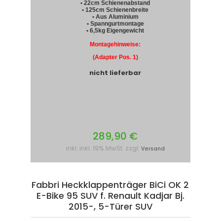
• 22cm Schienenabstand
• 125cm Schienenbreite
• Aus Aluminium
• Spanngurtmontage
• 6,5kg Eigengewicht
Montagehinweise:
(Adapter Pos. 1)
nicht lieferbar
289,90 €
inkl. inkl. 19% MwSt. zzgl.
Versand
Fabbri Heckklappenträger BiCi OK 2
E-Bike 95 SUV f. Renault Kadjar Bj.
2015-, 5-Türer SUV