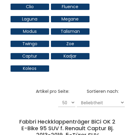
Clio
Fluence
Laguna
Megane
Modus
Talisman
Twingo
Zoe
Captur
Kadjar
Koleos
Artikel pro Seite:
Sortieren nach:
Fabbri Heckklappenträger BiCi OK 2
E-Bike 95 SUV f. Renault Captur Bj.
2013-2019, 5-Türer SUV