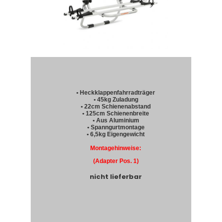
• Heckklappenfahrradträger
• 45kg Zuladung
• 22cm Schienenabstand
• 125cm Schienenbreite
• Aus Aluminium
• Spanngurtmontage
• 6,5kg Eigengewicht
Montagehinweise:
(Adapter Pos. 1)
nicht lieferbar