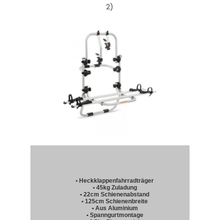
2)
• Heckklappenfahrradträger
• 45kg Zuladung
• 22cm Schienenabstand
• 125cm Schienenbreite
• Aus Aluminium
• Spanngurtmontage