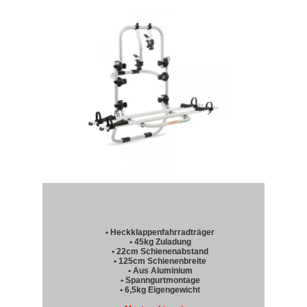
• Heckklappenfahrradträger
• 45kg Zuladung
• 22cm Schienenabstand
• 125cm Schienenbreite
• Aus Aluminium
• Spanngurtmontage
• 6,5kg Eigengewicht