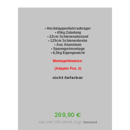
• Heckklappenfahrradträger
• 45kg Zuladung
• 22cm Schienenabstand
• 125cm Schienenbreite
• Aus Aluminium
• Spanngurtmontage
• 6,5kg Eigengewicht
Montagehinweise:
(Adapter Pos. 2)
nicht lieferbar
269,90 €
inkl. inkl. 19% MwSt. zzgl.
Versand