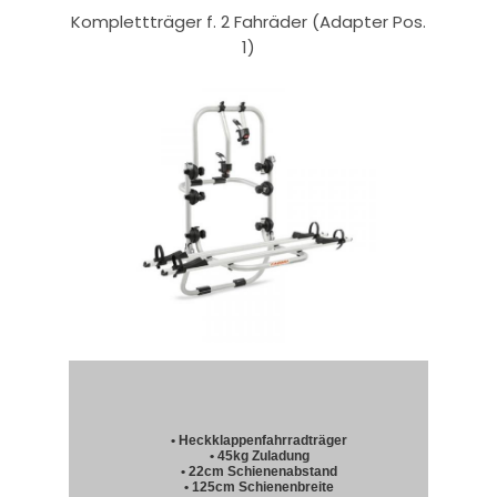
Komplettträger f. 2 Fahräder (Adapter Pos.
1)
• Heckklappenfahrradträger
• 45kg Zuladung
• 22cm Schienenabstand
• 125cm Schienenbreite