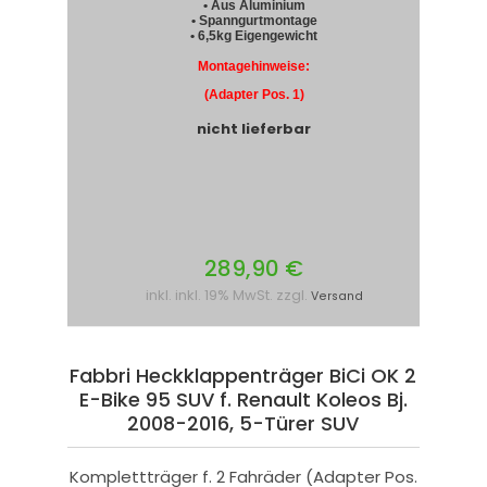
• Aus Aluminium
• Spanngurtmontage
• 6,5kg Eigengewicht
Montagehinweise:
(Adapter Pos. 1)
nicht lieferbar
289,90 €
inkl. inkl. 19% MwSt. zzgl.
Versand
Fabbri Heckklappenträger BiCi OK 2
E-Bike 95 SUV f. Renault Koleos Bj.
2008-2016, 5-Türer SUV
Komplettträger f. 2 Fahräder (Adapter Pos.