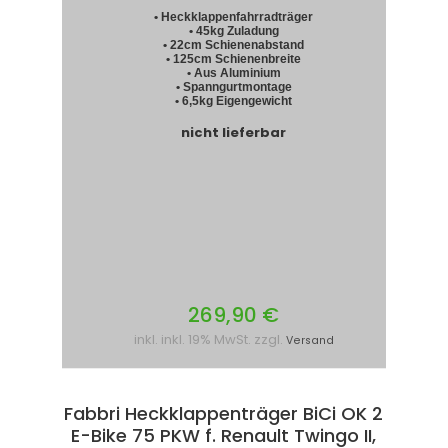
• Heckklappenfahrradträger
• 45kg Zuladung
• 22cm Schienenabstand
• 125cm Schienenbreite
• Aus Aluminium
• Spanngurtmontage
• 6,5kg Eigengewicht
nicht lieferbar
269,90 €
inkl. inkl. 19% MwSt. zzgl.
Versand
Fabbri Heckklappenträger BiCi OK 2
E-Bike 75 PKW f. Renault Twingo II,