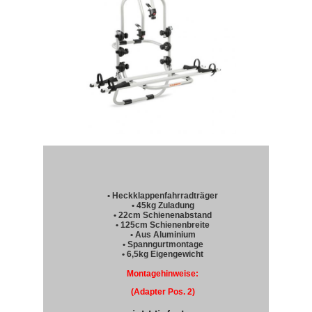
• Heckklappenfahrradträger
• 45kg Zuladung
• 22cm Schienenabstand
• 125cm Schienenbreite
• Aus Aluminium
• Spanngurtmontage
• 6,5kg Eigengewicht
Montagehinweise:
(Adapter Pos. 2)