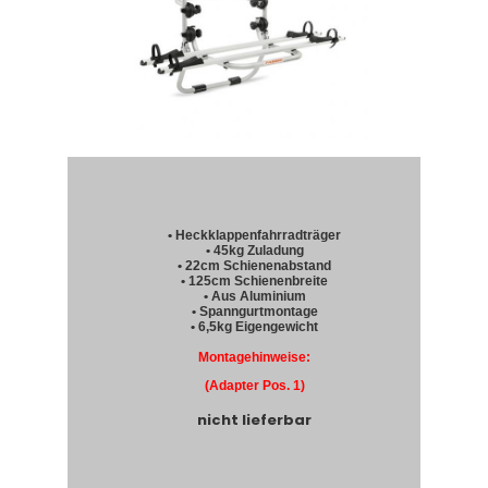
• Heckklappenfahrradträger
• 45kg Zuladung
• 22cm Schienenabstand
• 125cm Schienenbreite
• Aus Aluminium
• Spanngurtmontage
• 6,5kg Eigengewicht
Montagehinweise:
(Adapter Pos. 1)
nicht lieferbar