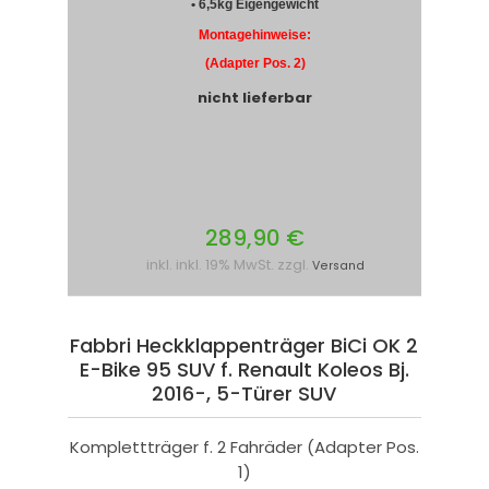
• 6,5kg Eigengewicht
Montagehinweise:
(Adapter Pos. 2)
nicht lieferbar
289,90 €
inkl. inkl. 19% MwSt. zzgl.
Versand
Fabbri Heckklappenträger BiCi OK 2
E-Bike 95 SUV f. Renault Koleos Bj.
2016-, 5-Türer SUV
Komplettträger f. 2 Fahräder (Adapter Pos.
1)