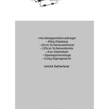
• Heckklappenfahrradträger
• 45kg Zuladung
• 22cm Schienenabstand
• 125cm Schienenbreite
• Aus Aluminium
• Spanngurtmontage
• 6,5kg Eigengewicht
nicht lieferbar