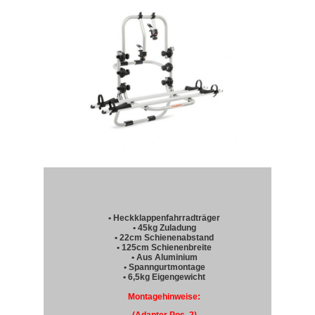
• Heckklappenfahrradträger
• 45kg Zuladung
• 22cm Schienenabstand
• 125cm Schienenbreite
• Aus Aluminium
• Spanngurtmontage
• 6,5kg Eigengewicht
Montagehinweise: