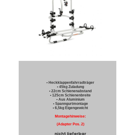
• Heckklappenfahrradträger
• 45kg Zuladung
• 22cm Schienenabstand
• 125cm Schienenbreite
• Aus Aluminium
• Spanngurtmontage
• 6,5kg Eigengewicht
Montagehinweise:
(Adapter Pos. 2)
nicht lieferbar