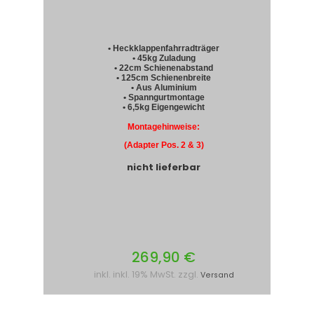
• Heckklappenfahrradträger
• 45kg Zuladung
• 22cm Schienenabstand
• 125cm Schienenbreite
• Aus Aluminium
• Spanngurtmontage
• 6,5kg Eigengewicht
Montagehinweise:
(Adapter Pos. 2 & 3)
nicht lieferbar
269,90 €
inkl. inkl. 19% MwSt. zzgl.
Versand