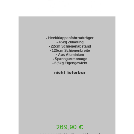
• Heckklappenfahrradträger
• 45kg Zuladung
• 22cm Schienenabstand
• 125cm Schienenbreite
• Aus Aluminium
• Spanngurtmontage
• 6,5kg Eigengewicht
nicht lieferbar
269,90 €