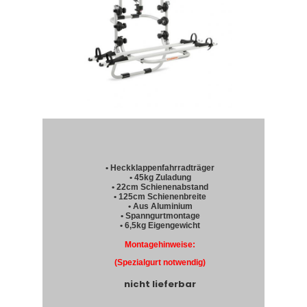
• Heckklappenfahrradträger
• 45kg Zuladung
• 22cm Schienenabstand
• 125cm Schienenbreite
• Aus Aluminium
• Spanngurtmontage
• 6,5kg Eigengewicht
Montagehinweise:
(Spezialgurt notwendig)
nicht lieferbar