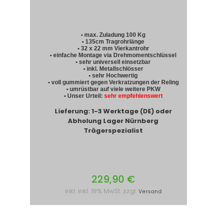
• max. Zuladung 100 Kg
• 135cm Tragrohrlänge
• 32 x 22 mm Vierkantrohr
• einfache Montage via Drehmomentschlüssel
• sehr universell einsetzbar
• inkl. Metallschlösser
• sehr Hochwertig
• voll gummiert gegen Verkratzungen der Reling
• umrüstbar auf viele weitere PKW
• Unser Urteil:
sehr empfehlenswert
Lieferung: 1-3 Werktage (DE) oder
Abholung Lager Nürnberg
Trägerspezialist
229,90 €
inkl. inkl. 19% MwSt. zzgl.
Versand