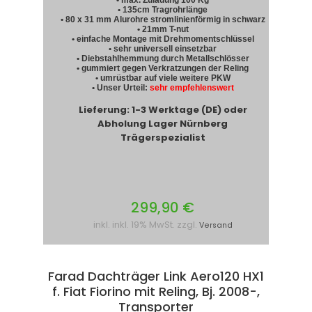
• max. Zuladung 100 Kg
• 135cm Tragrohrlänge
• 80 x 31 mm Alurohre stromlinienförmig in schwarz
• 21mm T-nut
• einfache Montage mit Drehmomentschlüssel
• sehr universell einsetzbar
• Diebstahlhemmung durch Metallschlösser
• gummiert gegen Verkratzungen der Reling
• umrüstbar auf viele weitere PKW
• Unser Urteil:
sehr empfehlenswert
Lieferung: 1-3 Werktage (DE) oder
Abholung Lager Nürnberg
Trägerspezialist
299,90 €
inkl. inkl. 19% MwSt. zzgl.
Versand
Farad Dachträger Link Aero120 HX1
f. Fiat Fiorino mit Reling, Bj. 2008-,
Transporter