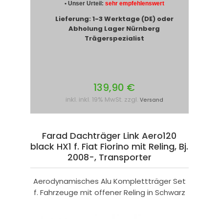
• Unser Urteil:
sehr empfehlenswert
Lieferung: 1-3 Werktage (DE) oder
Abholung Lager Nürnberg
Trägerspezialist
139,90 €
inkl. inkl. 19% MwSt. zzgl.
Versand
Farad Dachträger Link Aero120
black HX1 f. Fiat Fiorino mit Reling, Bj.
2008-, Transporter
Aerodynamisches Alu Komplettträger Set
f. Fahrzeuge mit offener Reling in Schwarz