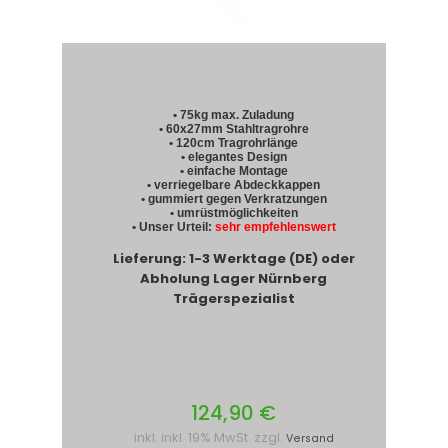
• 75kg max. Zuladung
• 60x27mm Stahltragrohre
• 120cm Tragrohrlänge
• elegantes Design
• einfache Montage
• verriegelbare Abdeckkappen
• gummiert gegen Verkratzungen
• umrüstmöglichkeiten
• Unser Urteil:
sehr empfehlenswert
Lieferung: 1-3 Werktage (DE) oder
Abholung Lager Nürnberg
Trägerspezialist
124,90 €
inkl. inkl. 19% MwSt. zzgl.
Versand