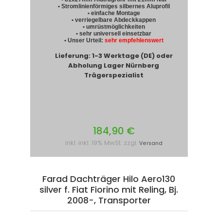
• Stromlinienförmiges silbernes Aluprofil
• einfache Montage
• verriegelbare Abdeckkappen
• umrüstmöglichkeiten
• sehr universell einsetzbar
• Unser Urteil:
sehr empfehlenswert
Lieferung: 1-3 Werktage (DE) oder
Abholung Lager Nürnberg
Trägerspezialist
184,90 €
inkl. inkl. 19% MwSt. zzgl.
Versand
Farad Dachträger Hilo Aero130
silver f. Fiat Fiorino mit Reling, Bj.
2008-, Transporter