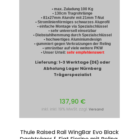
• max. Zuladung 100 Kg
• 130cm Tragrohrlänge
• 81x27mm Alurohr mit 21mm T-Nut
• Stromlinienförmiges schwarzes Aluprofil
• einfache Montage via Spezialschlüssel
• sehr universell einsetzbar
• Diebstahlhemmung durch Spezialschlüssel
• hochwertiges Aluminiumdesign
• gummiert gegen Verkratzungen der Reling
• umrüstbar auf viele weitere PKW
• Unser Urteil:
sehr empfehlenswert
Lieferung: 1-3 Werktage (DE) oder
Abholung Lager Nürnberg
Trägerspezialist
137,90 €
inkl. inkl. 19% MwSt. zzgl.
Versand
Thule Raised Rail WingBar Evo Black
Dachträger f. Fiat Fiorino mit Reling,