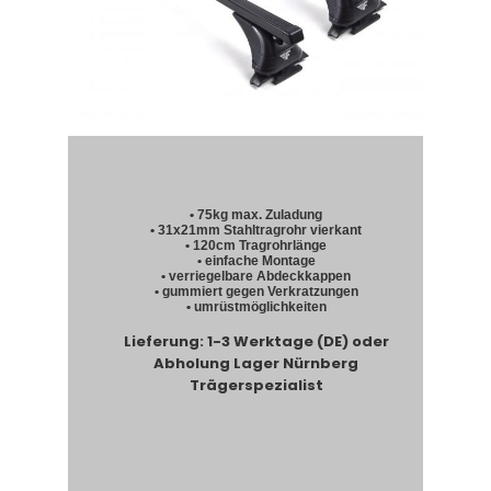
• 75kg max. Zuladung
• 31x21mm Stahltragrohr vierkant
• 120cm Tragrohrlänge
• einfache Montage
• verriegelbare Abdeckkappen
• gummiert gegen Verkratzungen
• umrüstmöglichkeiten
Lieferung: 1-3 Werktage (DE) oder
Abholung Lager Nürnberg
Trägerspezialist