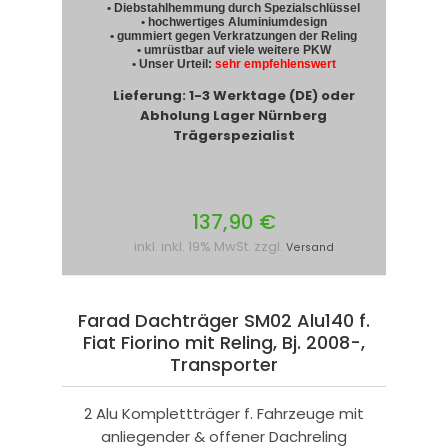
• Diebstahlhemmung durch Spezialschlüssel
• hochwertiges Aluminiumdesign
• gummiert gegen Verkratzungen der Reling
• umrüstbar auf viele weitere PKW
• Unser Urteil:
sehr empfehlenswert
Lieferung: 1-3 Werktage (DE) oder
Abholung Lager Nürnberg
Trägerspezialist
137,90 €
inkl. inkl. 19% MwSt. zzgl.
Versand
Farad Dachträger SM02 Alu140 f.
Fiat Fiorino mit Reling, Bj. 2008-,
Transporter
2 Alu Komplettträger f. Fahrzeuge mit
anliegender & offener Dachreling