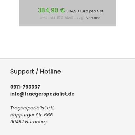
384,90 €
384,90 Euro pro Set
inkl. inkl. 19% MwSt. zzgl.
Versand
Support / Hotline
0911-793337
info@traegerspezialist.de
Trägerspezialist e.K.
Happurger Str. 66B
90482 Nürnberg