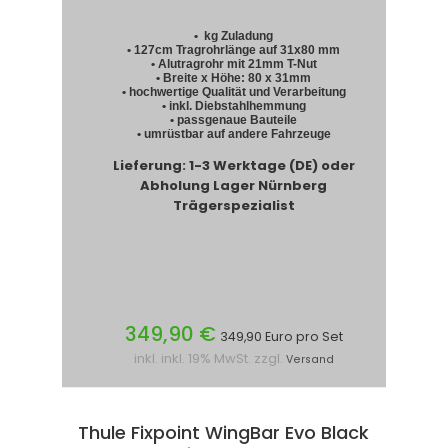
• kg Zuladung
• 127cm Tragrohrlänge auf 31x80 mm
• Alutragrohr mit 21mm T-Nut
• Breite x Höhe: 80 x 31mm
• hochwertige Qualität und Verarbeitung
• inkl. Diebstahlhemmung
• passgenaue Bauteile
• umrüstbar auf andere Fahrzeuge
Lieferung: 1-3 Werktage (DE) oder
Abholung Lager Nürnberg
Trägerspezialist
349,90 €
349,90 Euro pro Set
inkl. inkl. 19% MwSt. zzgl.
Versand
Thule Fixpoint WingBar Evo Black