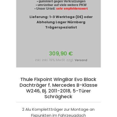
• gummiert gegen Verkratzungen
• umrüstbar auf viele weitere PKW
• Unser Urteil:
sehr empfehlenswert
Lieferung: 1-3 Werktage (DE) oder
Abholung Lager Nürnberg
Trägerspezialist
309,90 €
inkl. inkl. 19% MwSt. zzgl.
Versand
Thule Fixpoint WingBar Evo Black
Dachträger f. Mercedes B-Klasse
W246, Bj. 2011-2018, 5-Türer
Schrägheck
2 Alu Komplettträger zur Montage an
Fixpunkten im Fahrzeugdach