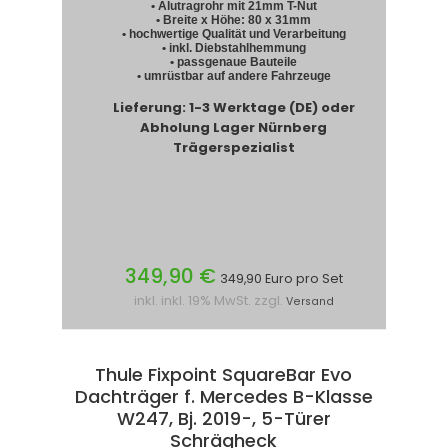
• Alutragrohr mit 21mm T-Nut
• Breite x Höhe: 80 x 31mm
• hochwertige Qualität und Verarbeitung
• inkl. Diebstahlhemmung
• passgenaue Bauteile
• umrüstbar auf andere Fahrzeuge
Lieferung: 1-3 Werktage (DE) oder
Abholung Lager Nürnberg
Trägerspezialist
349,90 €
349,90 Euro pro Set
inkl. inkl. 19% MwSt. zzgl.
Versand
Thule Fixpoint SquareBar Evo
Dachträger f. Mercedes B-Klasse
W247, Bj. 2019-, 5-Türer
Schrägheck