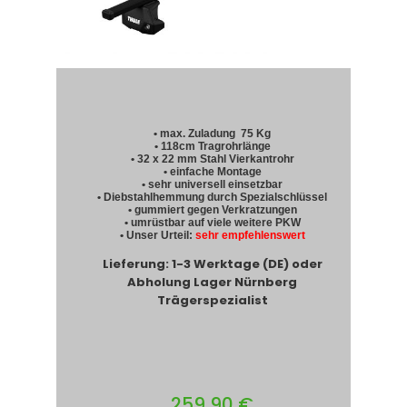
• max. Zuladung 75 Kg
• 118cm Tragrohrlänge
• 32 x 22 mm Stahl Vierkantrohr
• einfache Montage
• sehr universell einsetzbar
• Diebstahlhemmung durch Spezialschlüssel
• gummiert gegen Verkratzungen
• umrüstbar auf viele weitere PKW
• Unser Urteil:
sehr empfehlenswert
Lieferung: 1-3 Werktage (DE) oder
Abholung Lager Nürnberg
Trägerspezialist
259,90 €