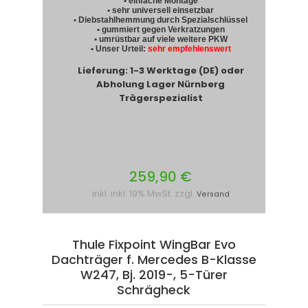
• einfache Montage
• sehr universell einsetzbar
• Diebstahlhemmung durch Spezialschlüssel
• gummiert gegen Verkratzungen
• umrüstbar auf viele weitere PKW
• Unser Urteil:
sehr empfehlenswert
Lieferung: 1-3 Werktage (DE) oder
Abholung Lager Nürnberg
Trägerspezialist
259,90 €
inkl. inkl. 19% MwSt. zzgl.
Versand
Thule Fixpoint WingBar Evo
Dachträger f. Mercedes B-Klasse
W247, Bj. 2019-, 5-Türer
Schrägheck