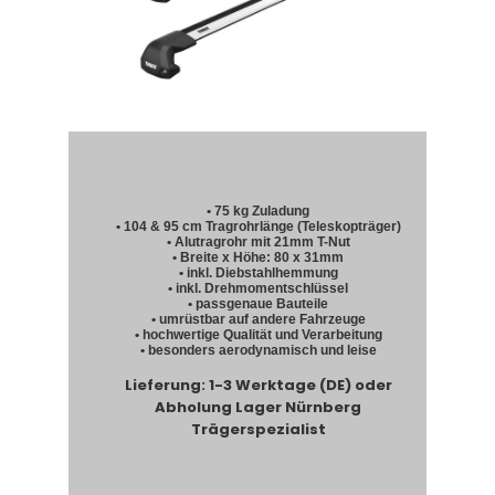
• 75 kg Zuladung
• 104 & 95 cm Tragrohrlänge (Teleskopträger)
• Alutragrohr mit 21mm T-Nut
• Breite x Höhe: 80 x 31mm
• inkl. Diebstahlhemmung
• inkl. Drehmomentschlüssel
• passgenaue Bauteile
• umrüstbar auf andere Fahrzeuge
• hochwertige Qualität und Verarbeitung
• besonders aerodynamisch und leise
Lieferung: 1-3 Werktage (DE) oder
Abholung Lager Nürnberg
Trägerspezialist