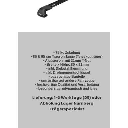
• 75 kg Zuladung
• 86 & 95 cm Tragrohrlänge (Teleskopträger)
• Alutragrohr mit 21mm T-Nut
• Breite x Höhe: 80 x 31mm
• inkl. Diebstahlhemmung
• inkl. Drehmomentschlüssel
• passgenaue Bauteile
• umrüstbar auf andere Fahrzeuge
• hochwertige Qualität und Verarbeitung
• besonders aerodynamisch und leise
Lieferung: 1-3 Werktage (DE) oder
Abholung Lager Nürnberg
Trägerspezialist