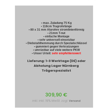
• max. Zuladung 75 Kg
• 118cm Tragrohrlänge
• 80 x 31 mm Alurohre stromlinienförmig
• 21mm T-nut
• einfache Montage
• sehr universell einsetzbar
• Diebstahlhemmung durch Spezialschlüssel
• gummiert gegen Verkratzungen
• umrüstbar auf viele weitere PKW
• Unser Urteil:
sehr empfehlenswert
Lieferung: 1-3 Werktage (DE) oder
Abholung Lager Nürnberg
Trägerspezialist
309,90 €
inkl. inkl. 19% MwSt. zzgl.
Versand