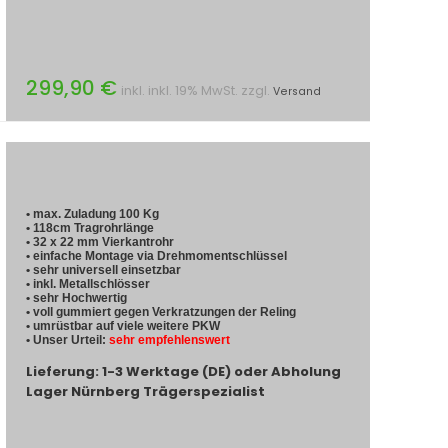
299,90 €
inkl. inkl. 19% MwSt. zzgl.
Versand
• max. Zuladung 100 Kg
• 118cm Tragrohrlänge
• 32 x 22 mm Vierkantrohr
• einfache Montage via Drehmomentschlüssel
• sehr universell einsetzbar
• inkl. Metallschlösser
• sehr Hochwertig
• voll gummiert gegen Verkratzungen der Reling
• umrüstbar auf viele weitere PKW
• Unser Urteil:
sehr empfehlenswert
Lieferung: 1-3 Werktage (DE) oder Abholung
Lager Nürnberg Trägerspezialist