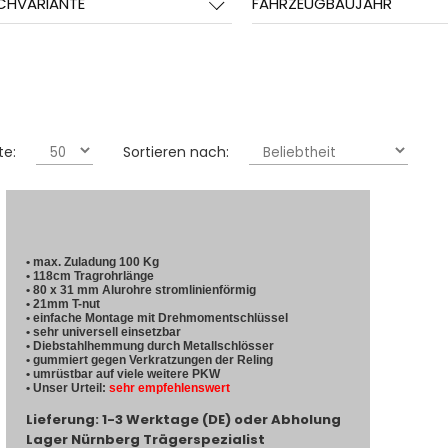
CHVARIANTE
FAHRZEUGBAUJAHR
te:
Sortieren nach:
• max. Zuladung 100 Kg
• 118cm Tragrohrlänge
• 80 x 31 mm Alurohre stromlinienförmig
• 21mm T-nut
• einfache Montage mit Drehmomentschlüssel
• sehr universell einsetzbar
• Diebstahlhemmung durch Metallschlösser
• gummiert gegen Verkratzungen der Reling
• umrüstbar auf viele weitere PKW
• Unser Urteil:
sehr empfehlenswert
Lieferung: 1-3 Werktage (DE) oder Abholung
Lager Nürnberg Trägerspezialist