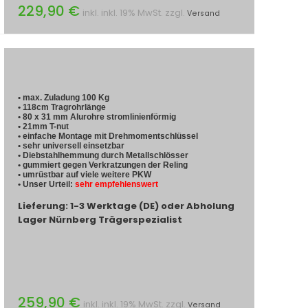
229,90 €
inkl. inkl. 19% MwSt. zzgl.
Versand
• max. Zuladung 100 Kg
• 118cm Tragrohrlänge
• 80 x 31 mm Alurohre stromlinienförmig
• 21mm T-nut
• einfache Montage mit Drehmomentschlüssel
• sehr universell einsetzbar
• Diebstahlhemmung durch Metallschlösser
• gummiert gegen Verkratzungen der Reling
• umrüstbar auf viele weitere PKW
• Unser Urteil:
sehr empfehlenswert
Lieferung: 1-3 Werktage (DE) oder Abholung
Lager Nürnberg Trägerspezialist
259,90 €
inkl. inkl. 19% MwSt. zzgl.
Versand