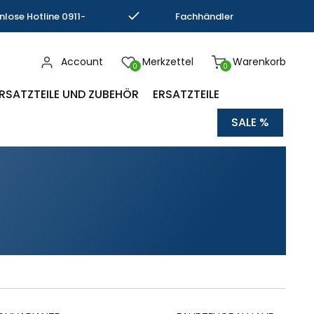
nlose Hotline 0911-
Fachhändler
793337
Kompetenz
Account
Merkzettel
Warenkorb
0
0
RSATZTEILE UND ZUBEHÖR
ERSATZTEILE
SALE %