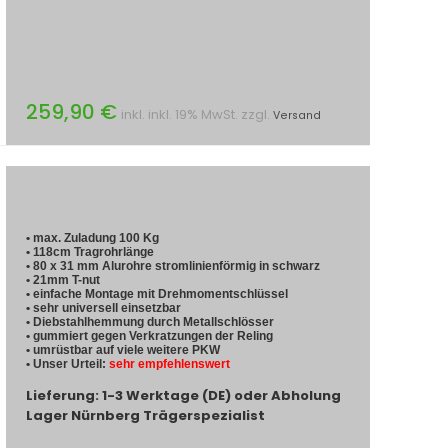
259,90 €
inkl. inkl. 19% MwSt. zzgl.
Versand
• max. Zuladung 100 Kg
• 118cm Tragrohrlänge
• 80 x 31 mm Alurohre stromlinienförmig in schwarz
• 21mm T-nut
• einfache Montage mit Drehmomentschlüssel
• sehr universell einsetzbar
• Diebstahlhemmung durch Metallschlösser
• gummiert gegen Verkratzungen der Reling
• umrüstbar auf viele weitere PKW
• Unser Urteil:
sehr empfehlenswert
Lieferung: 1-3 Werktage (DE) oder Abholung
Lager Nürnberg Trägerspezialist