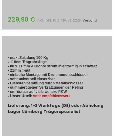
229,90 €
inkl. inkl. 19% MwSt. zzgl.
Versand
• max. Zuladung 100 Kg
• 118cm Tragrohrlänge
• 80 x 31 mm Alurohre stromlinienförmig in schwarz
• 21mm T-nut
• einfache Montage mit Drehmomentschlüssel
• sehr universell einsetzbar
• Diebstahlhemmung durch Metallschlösser
• gummiert gegen Verkratzungen der Reling
• umrüstbar auf viele weitere PKW
• Unser Urteil:
sehr empfehlenswert
Lieferung: 1-3 Werktage (DE) oder Abholung
Lager Nürnberg Trägerspezialist