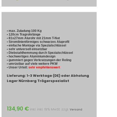
• max. Zuladung 100 Kg
• 120cm Tragrohrlänge
• 81x27mm Alurohr mit 21mm T-Nut
• Stromlinienförmiges schwarzes Aluprofil
• einfache Montage via Spezialschlüssel
• sehr universell einsetzbar
• Diebstahlhemmung durch Spezialschlüssel
• hochwertiges Aluminiumdesign
• gummiert gegen Verkratzungen der Reling
• umrüstbar auf viele weitere PKW
• Unser Urteil:
sehr empfehlenswert
Lieferung: 1-3 Werktage (DE) oder Abholung
Lager Nürnberg Trägerspezialist
134,90 €
inkl. inkl. 19% MwSt. zzgl.
Versand