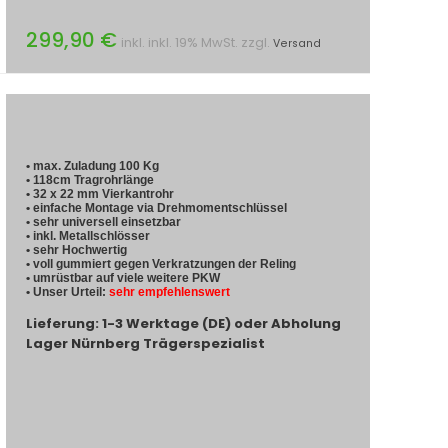
299,90 €
inkl. inkl. 19% MwSt. zzgl.
Versand
• max. Zuladung 100 Kg
• 118cm Tragrohrlänge
• 32 x 22 mm Vierkantrohr
• einfache Montage via Drehmomentschlüssel
• sehr universell einsetzbar
• inkl. Metallschlösser
• sehr Hochwertig
• voll gummiert gegen Verkratzungen der Reling
• umrüstbar auf viele weitere PKW
• Unser Urteil:
sehr empfehlenswert
Lieferung: 1-3 Werktage (DE) oder Abholung
Lager Nürnberg Trägerspezialist