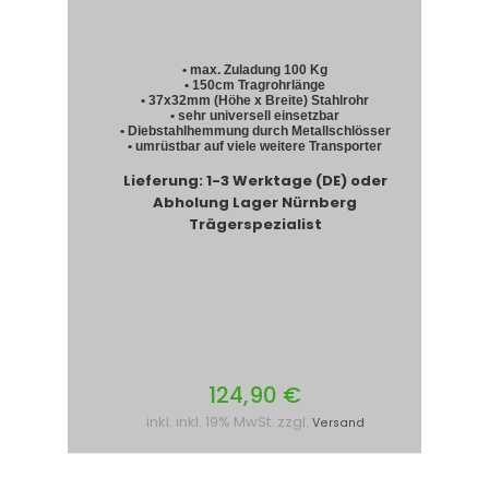
• max. Zuladung 100 Kg
• 150cm Tragrohrlänge
• 37x32mm (Höhe x Breite) Stahlrohr
• sehr universell einsetzbar
• Diebstahlhemmung durch Metallschlösser
• umrüstbar auf viele weitere Transporter
Lieferung: 1-3 Werktage (DE) oder
Abholung Lager Nürnberg
Trägerspezialist
124,90 €
inkl. inkl. 19% MwSt. zzgl.
Versand