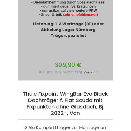
• Diebstahlhemmung durch Spezialschlüssel
• gummiert gegen Verkratzungen
• umrüstbar auf viele weitere PKW
• Unser Urteil:
sehr empfehlenswert
Lieferung: 1-3 Werktage (DE) oder
Abholung Lager Nürnberg
Trägerspezialist
309,90 €
inkl. inkl. 19% MwSt. zzgl.
Versand
Thule Fixpoint WingBar Evo Black
Dachträger f. Fiat Scudo mit
Fixpunkten ohne Glasdach, Bj.
2022-, Van
2 Alu Komplettträger zur Montage an