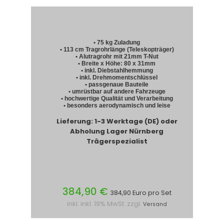
• 75 kg Zuladung
• 113 cm Tragrohrlänge (Teleskopträger)
• Alutragrohr mit 21mm T-Nut
• Breite x Höhe: 80 x 31mm
• inkl. Diebstahlhemmung
• inkl. Drehmomentschlüssel
• passgenaue Bauteile
• umrüstbar auf andere Fahrzeuge
• hochwertige Qualität und Verarbeitung
• besonders aerodynamisch und leise
Lieferung: 1-3 Werktage (DE) oder
Abholung Lager Nürnberg
Trägerspezialist
384,90 €
384,90 Euro pro Set
inkl. inkl. 19% MwSt. zzgl.
Versand