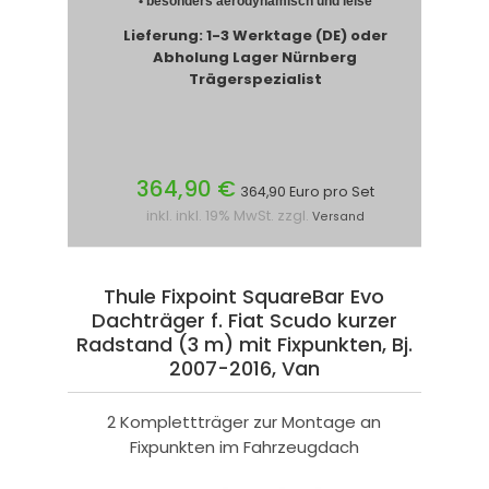
• besonders aerodynamisch und leise
Lieferung: 1-3 Werktage (DE) oder
Abholung Lager Nürnberg
Trägerspezialist
364,90 €
364,90 Euro pro Set
inkl. inkl. 19% MwSt. zzgl.
Versand
Thule Fixpoint SquareBar Evo
Dachträger f. Fiat Scudo kurzer
Radstand (3 m) mit Fixpunkten, Bj.
2007-2016, Van
2 Komplettträger zur Montage an
Fixpunkten im Fahrzeugdach