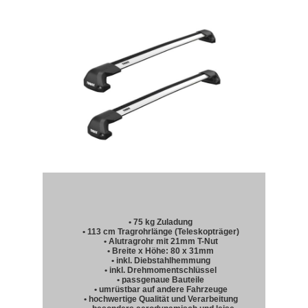
• 75 kg Zuladung
• 113 cm Tragrohrlänge (Teleskopträger)
• Alutragrohr mit 21mm T-Nut
• Breite x Höhe: 80 x 31mm
• inkl. Diebstahlhemmung
• inkl. Drehmomentschlüssel
• passgenaue Bauteile
• umrüstbar auf andere Fahrzeuge
• hochwertige Qualität und Verarbeitung