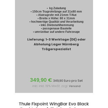
• kg Zuladung
• 150cm Tragrohrlänge auf 31x80 mm
• Alutragrohr mit 21mm T-Nut
• Breite x Höhe: 80 x 31mm
• hochwertige Qualität und Verarbeitung
• inkl. Diebstahlhemmung
• passgenaue Bauteile
• umrüstbar auf andere Fahrzeuge
Lieferung: 1-3 Werktage (DE) oder
Abholung Lager Nürnberg
Trägerspezialist
349,90 €
349,90 Euro pro Set
inkl. inkl. 19% MwSt. zzgl.
Versand
Thule Fixpoint WingBar Evo Black