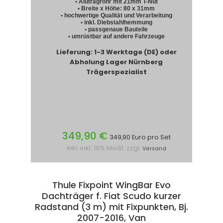
• Alutragrohr mit 21mm T-Nut
• Breite x Höhe: 80 x 31mm
• hochwertige Qualität und Verarbeitung
• inkl. Diebstahlhemmung
• passgenaue Bauteile
• umrüstbar auf andere Fahrzeuge
Lieferung: 1-3 Werktage (DE) oder
Abholung Lager Nürnberg
Trägerspezialist
349,90 €
349,90 Euro pro Set
inkl. inkl. 19% MwSt. zzgl.
Versand
Thule Fixpoint WingBar Evo
Dachträger f. Fiat Scudo kurzer
Radstand (3 m) mit Fixpunkten, Bj.
2007-2016, Van