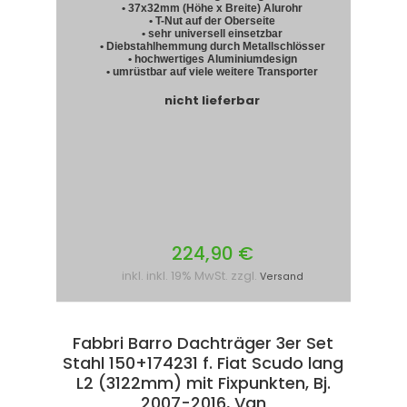
• 37x32mm (Höhe x Breite) Alurohr
• T-Nut auf der Oberseite
• sehr universell einsetzbar
• Diebstahlhemmung durch Metallschlösser
• hochwertiges Aluminiumdesign
• umrüstbar auf viele weitere Transporter
nicht lieferbar
224,90 €
inkl. inkl. 19% MwSt. zzgl.
Versand
Fabbri Barro Dachträger 3er Set
Stahl 150+174231 f. Fiat Scudo lang
L2 (3122mm) mit Fixpunkten, Bj.
2007-2016, Van