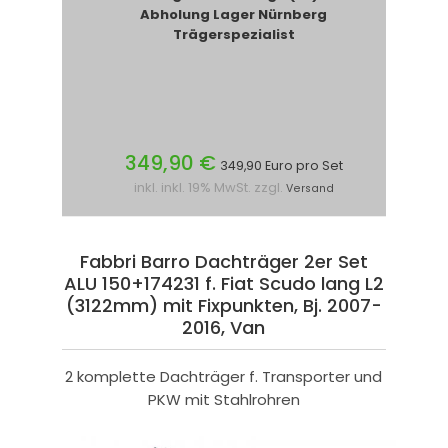
Abholung Lager Nürnberg
Trägerspezialist
349,90 €
349,90 Euro pro Set
inkl. inkl. 19% MwSt. zzgl.
Versand
Fabbri Barro Dachträger 2er Set
ALU 150+174231 f. Fiat Scudo lang L2
(3122mm) mit Fixpunkten, Bj. 2007-
2016, Van
2 komplette Dachträger f. Transporter und
PKW mit Stahlrohren