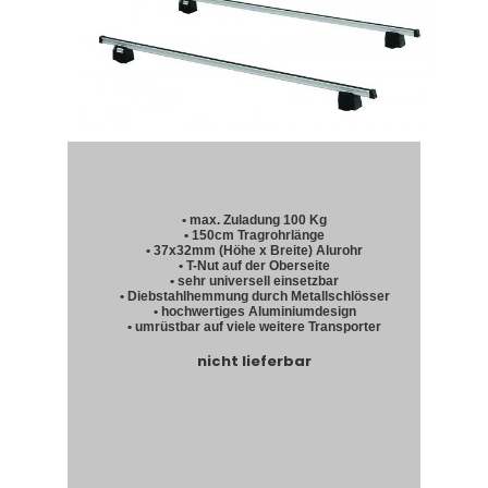
• max. Zuladung 100 Kg
• 150cm Tragrohrlänge
• 37x32mm (Höhe x Breite) Alurohr
• T-Nut auf der Oberseite
• sehr universell einsetzbar
• Diebstahlhemmung durch Metallschlösser
• hochwertiges Aluminiumdesign
• umrüstbar auf viele weitere Transporter
nicht lieferbar