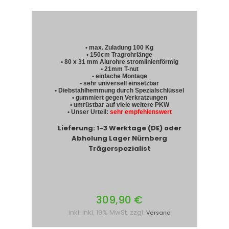
• max. Zuladung 100 Kg
• 150cm Tragrohrlänge
• 80 x 31 mm Alurohre stromlinienförmig
• 21mm T-nut
• einfache Montage
• sehr universell einsetzbar
• Diebstahlhemmung durch Spezialschlüssel
• gummiert gegen Verkratzungen
• umrüstbar auf viele weitere PKW
• Unser Urteil:
sehr empfehlenswert
Lieferung: 1-3 Werktage (DE) oder
Abholung Lager Nürnberg
Trägerspezialist
309,90 €
inkl. inkl. 19% MwSt. zzgl.
Versand