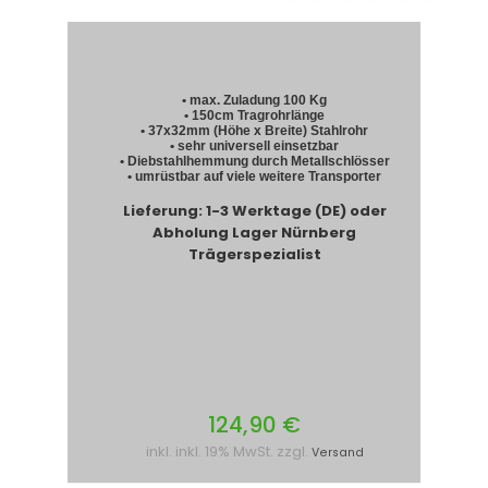
• max. Zuladung 100 Kg
• 150cm Tragrohrlänge
• 37x32mm (Höhe x Breite) Stahlrohr
• sehr universell einsetzbar
• Diebstahlhemmung durch Metallschlösser
• umrüstbar auf viele weitere Transporter
Lieferung: 1-3 Werktage (DE) oder
Abholung Lager Nürnberg
Trägerspezialist
124,90 €
inkl. inkl. 19% MwSt. zzgl.
Versand