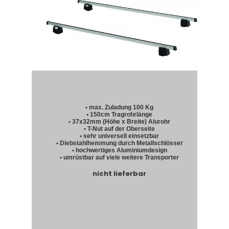
• max. Zuladung 100 Kg
• 150cm Tragrohrlänge
• 37x32mm (Höhe x Breite) Alurohr
• T-Nut auf der Oberseite
• sehr universell einsetzbar
• Diebstahlhemmung durch Metallschlösser
• hochwertiges Aluminiumdesign
• umrüstbar auf viele weitere Transporter
nicht lieferbar