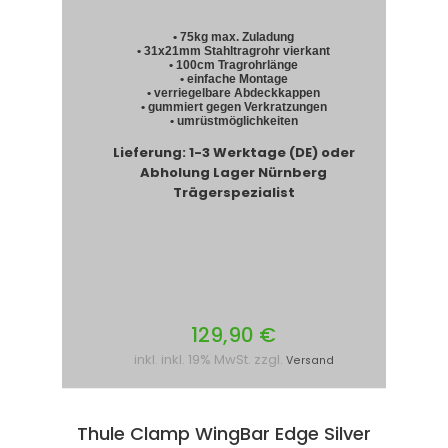
• 75kg max. Zuladung
• 31x21mm Stahltragrohr vierkant
• 100cm Tragrohrlänge
• einfache Montage
• verriegelbare Abdeckkappen
• gummiert gegen Verkratzungen
• umrüstmöglichkeiten
Lieferung: 1-3 Werktage (DE) oder
Abholung Lager Nürnberg
Trägerspezialist
129,90 €
inkl. inkl. 19% MwSt. zzgl.
Versand
Thule Clamp WingBar Edge Silver