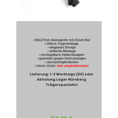
• 60x27mm Alutragrohr mit 21mm Nut
• 100cm Tragrohrlänge
• elegantes Design
• einfache Montage
• verriegelbare Abdeckkappen
• gummiert gegen Verkratzungen
• umrüstmöglichkeiten
• Unser Urteil:
sehr empfehlenswert
Lieferung: 1-3 Werktage (DE) oder
Abholung Lager Nürnberg
Trägerspezialist