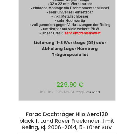
• 32 x 22 mm Vierkantrohr
• einfache Montage via Drehmomentschlüssel
• sehr universell einsetzbar
• inkl. Metallschlösser
• sehr Hochwertig
• voll gummiert gegen Verkratzungen der Reling
• umrüstbar auf viele weitere PKW
• Unser Urteil:
sehr empfehlenswert
Lieferung: 1-3 Werktage (DE) oder
Abholung Lager Nürnberg
Trägerspezialist
229,90 €
inkl. inkl. 19% MwSt. zzgl.
Versand
Farad Dachträger Hilo Aero120
black f. Land Rover Freelander II mit
Reling, Bj. 2006-2014, 5-Türer SUV