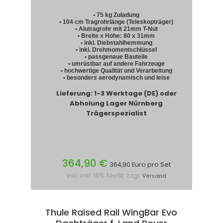
• 75 kg Zuladung
• 104 cm Tragrohrlänge (Teleskopträger)
• Alutragrohr mit 21mm T-Nut
• Breite x Höhe: 80 x 31mm
• inkl. Diebstahlhemmung
• inkl. Drehmomentschlüssel
• passgenaue Bauteile
• umrüstbar auf andere Fahrzeuge
• hochwertige Qualität und Verarbeitung
• besonders aerodynamisch und leise
Lieferung: 1-3 Werktage (DE) oder
Abholung Lager Nürnberg
Trägerspezialist
364,90 €
364,90 Euro pro Set
inkl. inkl. 19% MwSt. zzgl.
Versand
Thule Raised Rail WingBar Evo