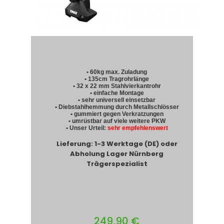
• 60kg max. Zuladung
• 135cm Tragrohrlänge
• 32 x 22 mm Stahlvierkantrohr
• einfache Montage
• sehr universell einsetzbar
• Diebstahlhemmung durch Metallschlösser
• gummiert gegen Verkratzungen
• umrüstbar auf viele weitere PKW
• Unser Urteil:
sehr empfehlenswert
Lieferung: 1-3 Werktage (DE) oder
Abholung Lager Nürnberg
Trägerspezialist
249,90 €