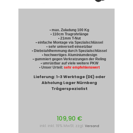
• max. Zuladung 100 Kg
• 110cm Tragrohrlänge
• 21mm T-Nut
• einfache Montage via Spezialschlüssel
• sehr universell einsetzbar
• Diebstahlhemmung durch Spezialschlüssel
• hochwertiges Aluminiumdesign
• gummiert gegen Verkratzungen der Reling
• umrüstbar auf viele weitere PKW
• Unser Urteil:
sehr empfehlenswert
Lieferung: 1-3 Werktage (DE) oder
Abholung Lager Nürnberg
Trägerspezialist
109,90 €
inkl. inkl. 19% MwSt. zzgl.
Versand