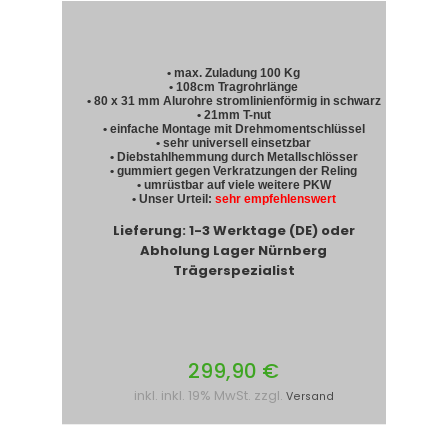
• max. Zuladung 100 Kg
• 108cm Tragrohrlänge
• 80 x 31 mm Alurohre stromlinienförmig in schwarz
• 21mm T-nut
• einfache Montage mit Drehmomentschlüssel
• sehr universell einsetzbar
• Diebstahlhemmung durch Metallschlösser
• gummiert gegen Verkratzungen der Reling
• umrüstbar auf viele weitere PKW
• Unser Urteil:
sehr empfehlenswert
Lieferung: 1-3 Werktage (DE) oder
Abholung Lager Nürnberg
Trägerspezialist
299,90 €
inkl. inkl. 19% MwSt. zzgl.
Versand