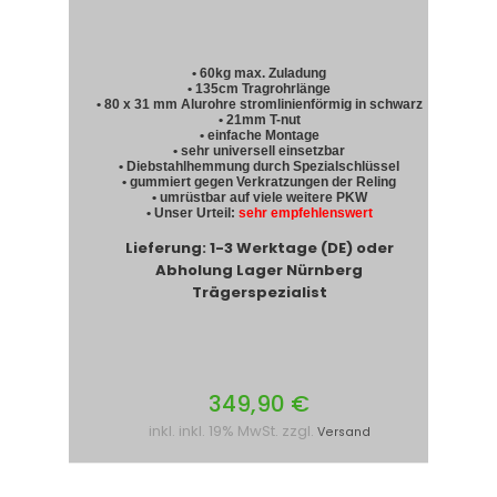
• 60kg max. Zuladung
• 135cm Tragrohrlänge
• 80 x 31 mm Alurohre stromlinienförmig in schwarz
• 21mm T-nut
• einfache Montage
• sehr universell einsetzbar
• Diebstahlhemmung durch Spezialschlüssel
• gummiert gegen Verkratzungen der Reling
• umrüstbar auf viele weitere PKW
• Unser Urteil:
sehr empfehlenswert
Lieferung: 1-3 Werktage (DE) oder
Abholung Lager Nürnberg
Trägerspezialist
349,90 €
inkl. inkl. 19% MwSt. zzgl.
Versand