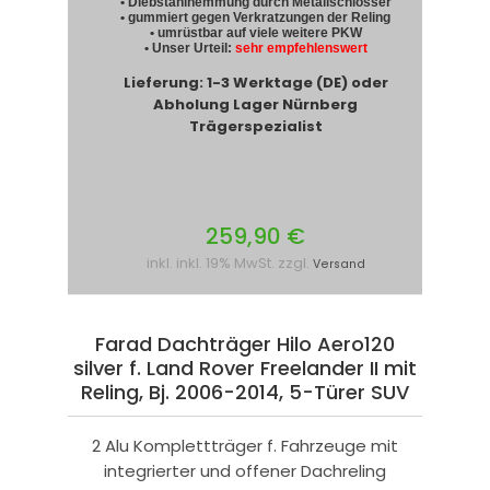
• Diebstahlhemmung durch Metallschlösser
• gummiert gegen Verkratzungen der Reling
• umrüstbar auf viele weitere PKW
• Unser Urteil:
sehr empfehlenswert
Lieferung: 1-3 Werktage (DE) oder
Abholung Lager Nürnberg
Trägerspezialist
259,90 €
inkl. inkl. 19% MwSt. zzgl.
Versand
Farad Dachträger Hilo Aero120
silver f. Land Rover Freelander II mit
Reling, Bj. 2006-2014, 5-Türer SUV
2 Alu Komplettträger f. Fahrzeuge mit
integrierter und offener Dachreling