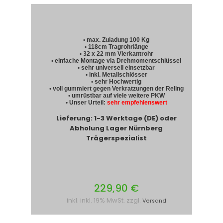
• max. Zuladung 100 Kg
• 118cm Tragrohrlänge
• 32 x 22 mm Vierkantrohr
• einfache Montage via Drehmomentschlüssel
• sehr universell einsetzbar
• inkl. Metallschlösser
• sehr Hochwertig
• voll gummiert gegen Verkratzungen der Reling
• umrüstbar auf viele weitere PKW
• Unser Urteil:
sehr empfehlenswert
Lieferung: 1-3 Werktage (DE) oder
Abholung Lager Nürnberg
Trägerspezialist
229,90 €
inkl. inkl. 19% MwSt. zzgl.
Versand