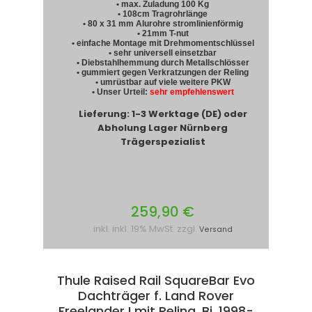
• max. Zuladung 100 Kg
• 108cm Tragrohrlänge
• 80 x 31 mm Alurohre stromlinienförmig
• 21mm T-nut
• einfache Montage mit Drehmomentschlüssel
• sehr universell einsetzbar
• Diebstahlhemmung durch Metallschlösser
• gummiert gegen Verkratzungen der Reling
• umrüstbar auf viele weitere PKW
• Unser Urteil:
sehr empfehlenswert
Lieferung: 1-3 Werktage (DE) oder
Abholung Lager Nürnberg
Trägerspezialist
259,90 €
inkl. inkl. 19% MwSt. zzgl.
Versand
Thule Raised Rail SquareBar Evo
Dachträger f. Land Rover
Freelander I mit Reling, Bj. 1998-