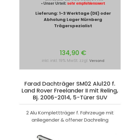
• Unser Urteil:
sehr empfehlenswert
Lieferung: 1-3 Werktage (DE) oder
Abholung Lager Nürnberg
Trägerspezialist
134,90 €
inkl. inkl. 19% MwSt. zzgl.
Versand
Farad Dachträger SM02 Alu120 f.
Land Rover Freelander II mit Reling,
Bj. 2006-2014, 5-Türer SUV
2 Alu Komplettträger f. Fahrzeuge mit
anliegender & offener Dachreling