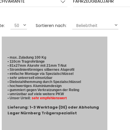
CHVARIANTE
FAHRZEUGBAUJAHR
te:
Sortieren nach:
• max. Zuladung 100 Kg
• 110cm Tragrohrlänge
• 81x27mm Alurohr mit 21mm T-Nut
• Stromlinienförmiges silbernes Aluprofil
• einfache Montage via Spezialschlüssel
• sehr universell einsetzbar
• Diebstahlhemmung durch Spezialschlüssel
• hochwertiges Aluminiumdesign
• gummiert gegen Verkratzungen der Reling
• umrüstbar auf viele weitere PKW
• Unser Urteil:
sehr empfehlenswert
Lieferung: 1-3 Werktage (DE) oder Abholung
Lager Nürnberg Trägerspezialist