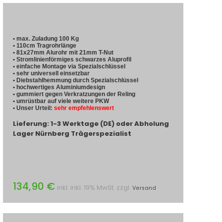
• max. Zuladung 100 Kg
• 110cm Tragrohrlänge
• 81x27mm Alurohr mit 21mm T-Nut
• Stromlinienförmiges schwarzes Aluprofil
• einfache Montage via Spezialschlüssel
• sehr universell einsetzbar
• Diebstahlhemmung durch Spezialschlüssel
• hochwertiges Aluminiumdesign
• gummiert gegen Verkratzungen der Reling
• umrüstbar auf viele weitere PKW
• Unser Urteil:
sehr empfehlenswert
Lieferung: 1-3 Werktage (DE) oder Abholung
Lager Nürnberg Trägerspezialist
134,90 €
inkl. inkl. 19% MwSt. zzgl.
Versand