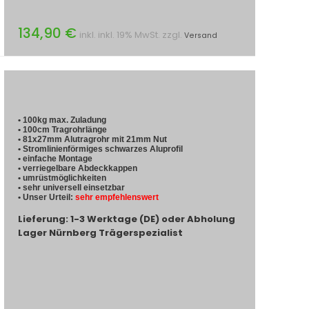
134,90 €
inkl. inkl. 19% MwSt. zzgl.
Versand
• 100kg max. Zuladung
• 100cm Tragrohrlänge
• 81x27mm Alutragrohr mit 21mm Nut
• Stromlinienförmiges schwarzes Aluprofil
• einfache Montage
• verriegelbare Abdeckkappen
• umrüstmöglichkeiten
• sehr universell einsetzbar
• Unser Urteil:
sehr empfehlenswert
Lieferung: 1-3 Werktage (DE) oder Abholung
Lager Nürnberg Trägerspezialist