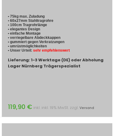
• 75kg max. Zuladung
• 60x27mm Stahltragrohre
• 100cm Tragrohrlänge
• elegantes Design
• einfache Montage
• verriegelbare Abdeckkappen
• gummiert gegen Verkratzungen
• umrüstmöglichkeiten
• Unser Urteil:
sehr empfehlenswert
Lieferung: 1-3 Werktage (DE) oder Abholung
Lager Nürnberg Trägerspezialist
119,90 €
inkl. inkl. 19% MwSt. zzgl.
Versand