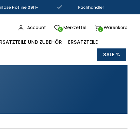
nlose Hotline 0911-
Fachhändler
793337
Kompetenz
Account
Merkzettel
Warenkorb
0
0
RSATZTEILE UND ZUBEHÖR
ERSATZTEILE
SALE %