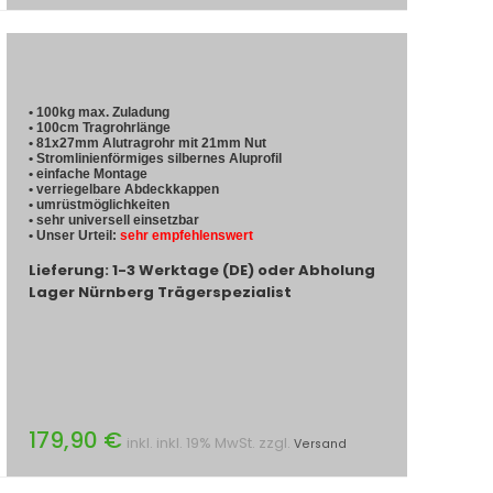
• 100kg max. Zuladung
• 100cm Tragrohrlänge
• 81x27mm Alutragrohr mit 21mm Nut
• Stromlinienförmiges silbernes Aluprofil
• einfache Montage
• verriegelbare Abdeckkappen
• umrüstmöglichkeiten
• sehr universell einsetzbar
• Unser Urteil:
sehr empfehlenswert
Lieferung: 1-3 Werktage (DE) oder Abholung
Lager Nürnberg Trägerspezialist
179,90 €
inkl. inkl. 19% MwSt. zzgl.
Versand