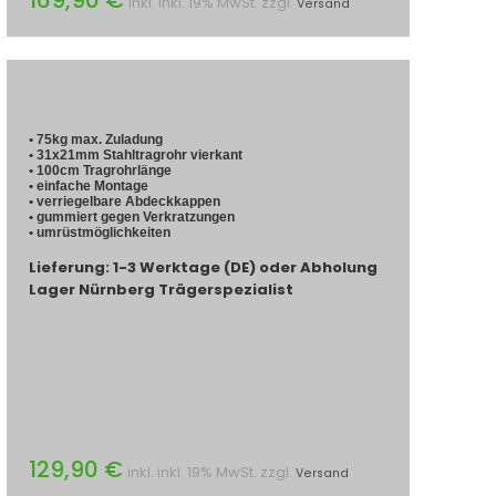
inkl. inkl. 19% MwSt. zzgl.
Versand
• 75kg max. Zuladung
• 31x21mm Stahltragrohr vierkant
• 100cm Tragrohrlänge
• einfache Montage
• verriegelbare Abdeckkappen
• gummiert gegen Verkratzungen
• umrüstmöglichkeiten
Lieferung: 1-3 Werktage (DE) oder Abholung
Lager Nürnberg Trägerspezialist
129,90 €
inkl. inkl. 19% MwSt. zzgl.
Versand