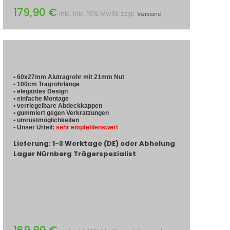
179,90 €
inkl. inkl. 19% MwSt. zzgl.
Versand
• 60x27mm Alutragrohr mit 21mm Nut
• 100cm Tragrohrlänge
• elegantes Design
• einfache Montage
• verriegelbare Abdeckkappen
• gummiert gegen Verkratzungen
• umrüstmöglichkeiten
• Unser Urteil:
sehr empfehlenswert
Lieferung: 1-3 Werktage (DE) oder Abholung
Lager Nürnberg Trägerspezialist
169,90 €