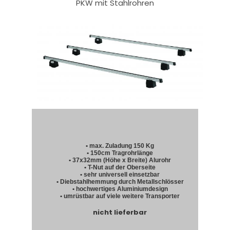
PKW mit Stahlrohren
• max. Zuladung 150 Kg
• 150cm Tragrohrlänge
• 37x32mm (Höhe x Breite) Alurohr
• T-Nut auf der Oberseite
• sehr universell einsetzbar
• Diebstahlhemmung durch Metallschlösser
• hochwertiges Aluminiumdesign
• umrüstbar auf viele weitere Transporter
nicht lieferbar