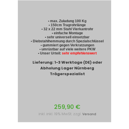
• max. Zuladung 100 Kg
• 150cm Tragrohrlänge
• 32 x 22 mm Stahl Vierkantrohr
• einfache Montage
• sehr universell einsetzbar
• Diebstahlhemmung durch Spezialschlüssel
• gummiert gegen Verkratzungen
• umrüstbar auf viele weitere PKW
• Unser Urteil:
sehr empfehlenswert
Lieferung: 1-3 Werktage (DE) oder
Abholung Lager Nürnberg
Trägerspezialist
259,90 €
inkl. inkl. 19% MwSt. zzgl.
Versand