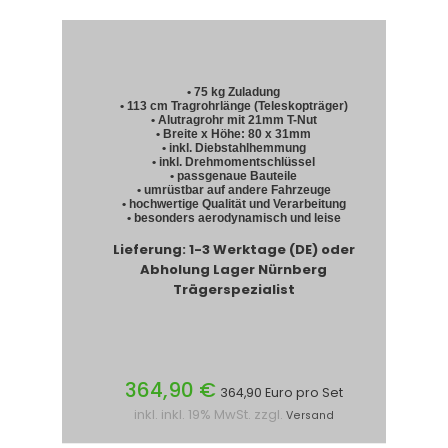
• 75 kg Zuladung
• 113 cm Tragrohrlänge (Teleskopträger)
• Alutragrohr mit 21mm T-Nut
• Breite x Höhe: 80 x 31mm
• inkl. Diebstahlhemmung
• inkl. Drehmomentschlüssel
• passgenaue Bauteile
• umrüstbar auf andere Fahrzeuge
• hochwertige Qualität und Verarbeitung
• besonders aerodynamisch und leise
Lieferung: 1-3 Werktage (DE) oder
Abholung Lager Nürnberg
Trägerspezialist
364,90 €
364,90 Euro pro Set
inkl. inkl. 19% MwSt. zzgl.
Versand