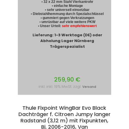
• 32 x 22 mm Stahl Vierkantrohr
• einfache Montage
• sehr universell einsetzbar
• Diebstahlhemmung durch Spezialschlüssel
• gummiert gegen Verkratzungen
• umrüstbar auf viele weitere PKW
• Unser Urteil:
sehr empfehlenswert
Lieferung: 1-3 Werktage (DE) oder
Abholung Lager Nürnberg
Trägerspezialist
259,90 €
inkl. inkl. 19% MwSt. zzgl.
Versand
Thule Fixpoint WingBar Evo Black
Dachträger f. Citroen Jumpy langer
Radstand (3,12 m) mit Fixpunkten,
Bj. 2006-2016, Van