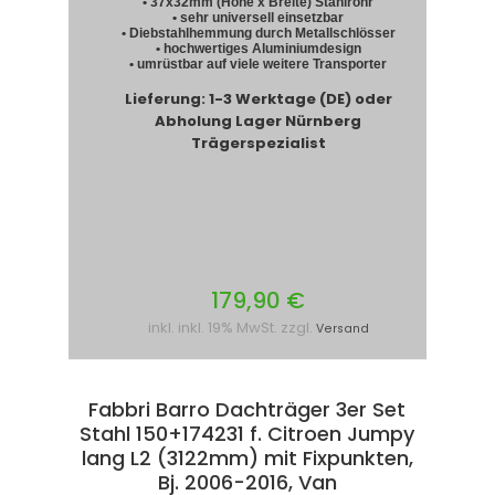
• 37x32mm (Höhe x Breite) Stahlrohr
• sehr universell einsetzbar
• Diebstahlhemmung durch Metallschlösser
• hochwertiges Aluminiumdesign
• umrüstbar auf viele weitere Transporter
Lieferung: 1-3 Werktage (DE) oder
Abholung Lager Nürnberg
Trägerspezialist
179,90 €
inkl. inkl. 19% MwSt. zzgl.
Versand
Fabbri Barro Dachträger 3er Set
Stahl 150+174231 f. Citroen Jumpy
lang L2 (3122mm) mit Fixpunkten,
Bj. 2006-2016, Van