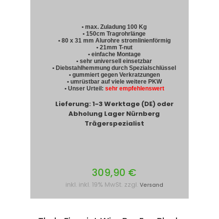
• max. Zuladung 100 Kg
• 150cm Tragrohrlänge
• 80 x 31 mm Alurohre stromlinienförmig
• 21mm T-nut
• einfache Montage
• sehr universell einsetzbar
• Diebstahlhemmung durch Spezialschlüssel
• gummiert gegen Verkratzungen
• umrüstbar auf viele weitere PKW
• Unser Urteil:
sehr empfehlenswert
Lieferung: 1-3 Werktage (DE) oder
Abholung Lager Nürnberg
Trägerspezialist
309,90 €
inkl. inkl. 19% MwSt. zzgl.
Versand