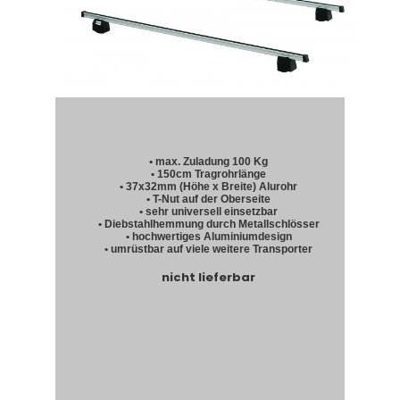
• max. Zuladung 100 Kg
• 150cm Tragrohrlänge
• 37x32mm (Höhe x Breite) Alurohr
• T-Nut auf der Oberseite
• sehr universell einsetzbar
• Diebstahlhemmung durch Metallschlösser
• hochwertiges Aluminiumdesign
• umrüstbar auf viele weitere Transporter
nicht lieferbar