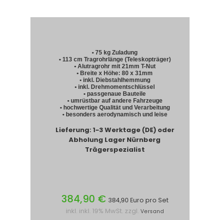
• 75 kg Zuladung
• 113 cm Tragrohrlänge (Teleskopträger)
• Alutragrohr mit 21mm T-Nut
• Breite x Höhe: 80 x 31mm
• inkl. Diebstahlhemmung
• inkl. Drehmomentschlüssel
• passgenaue Bauteile
• umrüstbar auf andere Fahrzeuge
• hochwertige Qualität und Verarbeitung
• besonders aerodynamisch und leise
Lieferung: 1-3 Werktage (DE) oder
Abholung Lager Nürnberg
Trägerspezialist
384,90 €
384,90 Euro pro Set
inkl. inkl. 19% MwSt. zzgl.
Versand