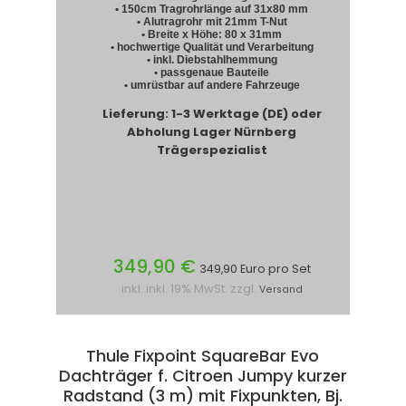
• 150cm Tragrohrlänge auf 31x80 mm
• Alutragrohr mit 21mm T-Nut
• Breite x Höhe: 80 x 31mm
• hochwertige Qualität und Verarbeitung
• inkl. Diebstahlhemmung
• passgenaue Bauteile
• umrüstbar auf andere Fahrzeuge
Lieferung: 1-3 Werktage (DE) oder
Abholung Lager Nürnberg
Trägerspezialist
349,90 €
349,90 Euro pro Set
inkl. inkl. 19% MwSt. zzgl.
Versand
Thule Fixpoint SquareBar Evo
Dachträger f. Citroen Jumpy kurzer
Radstand (3 m) mit Fixpunkten, Bj.