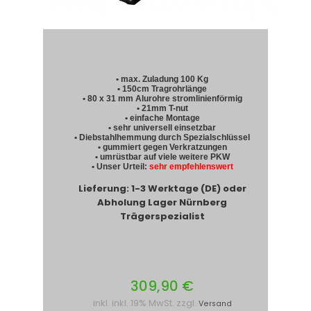
• max. Zuladung 100 Kg
• 150cm Tragrohrlänge
• 80 x 31 mm Alurohre stromlinienförmig
• 21mm T-nut
• einfache Montage
• sehr universell einsetzbar
• Diebstahlhemmung durch Spezialschlüssel
• gummiert gegen Verkratzungen
• umrüstbar auf viele weitere PKW
• Unser Urteil:
sehr empfehlenswert
Lieferung: 1-3 Werktage (DE) oder
Abholung Lager Nürnberg
Trägerspezialist
309,90 €
inkl. inkl. 19% MwSt. zzgl.
Versand