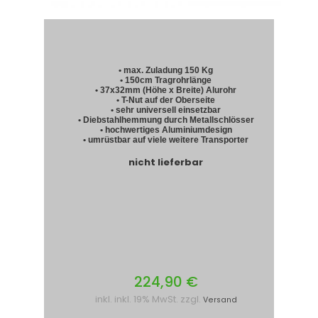
• max. Zuladung 150 Kg
• 150cm Tragrohrlänge
• 37x32mm (Höhe x Breite) Alurohr
• T-Nut auf der Oberseite
• sehr universell einsetzbar
• Diebstahlhemmung durch Metallschlösser
• hochwertiges Aluminiumdesign
• umrüstbar auf viele weitere Transporter
nicht lieferbar
224,90 €
inkl. inkl. 19% MwSt. zzgl.
Versand