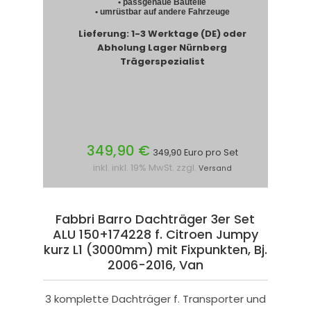
• passgenaue Bauteile
• umrüstbar auf andere Fahrzeuge
Lieferung: 1-3 Werktage (DE) oder
Abholung Lager Nürnberg
Trägerspezialist
349,90 €
349,90 Euro pro Set
inkl. inkl. 19% MwSt. zzgl.
Versand
Fabbri Barro Dachträger 3er Set
ALU 150+174228 f. Citroen Jumpy
kurz L1 (3000mm) mit Fixpunkten, Bj.
2006-2016, Van
3 komplette Dachträger f. Transporter und