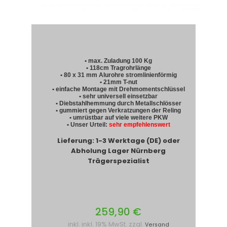
• max. Zuladung 100 Kg
• 118cm Tragrohrlänge
• 80 x 31 mm Alurohre stromlinienförmig
• 21mm T-nut
• einfache Montage mit Drehmomentschlüssel
• sehr universell einsetzbar
• Diebstahlhemmung durch Metallschlösser
• gummiert gegen Verkratzungen der Reling
• umrüstbar auf viele weitere PKW
• Unser Urteil:
sehr empfehlenswert
Lieferung: 1-3 Werktage (DE) oder
Abholung Lager Nürnberg
Trägerspezialist
259,90 €
inkl. inkl. 19% MwSt. zzgl.
Versand