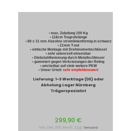
• max. Zuladung 100 Kg
• 118cm Tragrohrlänge
• 80 x 31 mm Alurohre stromlinienförmig in schwarz
• 21mm T-nut
• einfache Montage mit Drehmomentschlüssel
• sehr universell einsetzbar
• Diebstahlhemmung durch Metallschlösser
• gummiert gegen Verkratzungen der Reling
• umrüstbar auf viele weitere PKW
• Unser Urteil:
sehr empfehlenswert
Lieferung: 1-3 Werktage (DE) oder
Abholung Lager Nürnberg
Trägerspezialist
299,90 €
inkl. inkl. 19% MwSt. zzgl.
Versand