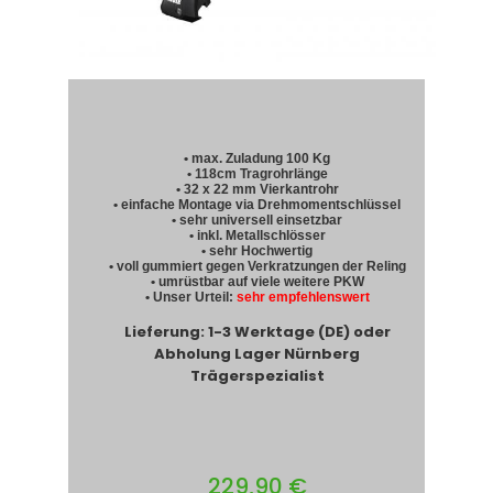
• max. Zuladung 100 Kg
• 118cm Tragrohrlänge
• 32 x 22 mm Vierkantrohr
• einfache Montage via Drehmomentschlüssel
• sehr universell einsetzbar
• inkl. Metallschlösser
• sehr Hochwertig
• voll gummiert gegen Verkratzungen der Reling
• umrüstbar auf viele weitere PKW
• Unser Urteil:
sehr empfehlenswert
Lieferung: 1-3 Werktage (DE) oder
Abholung Lager Nürnberg
Trägerspezialist
229,90 €