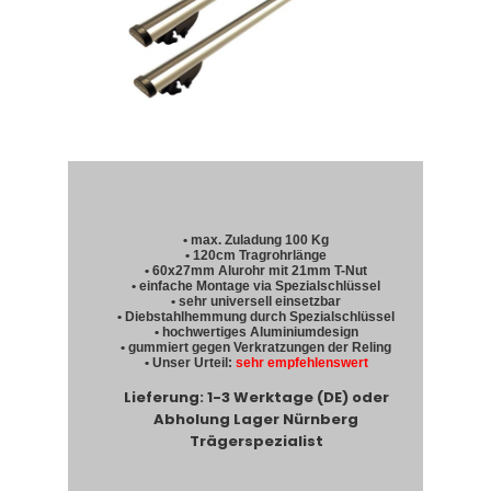
• max. Zuladung 100 Kg
• 120cm Tragrohrlänge
• 60x27mm Alurohr mit 21mm T-Nut
• einfache Montage via Spezialschlüssel
• sehr universell einsetzbar
• Diebstahlhemmung durch Spezialschlüssel
• hochwertiges Aluminiumdesign
• gummiert gegen Verkratzungen der Reling
• Unser Urteil:
sehr empfehlenswert
Lieferung: 1-3 Werktage (DE) oder
Abholung Lager Nürnberg
Trägerspezialist