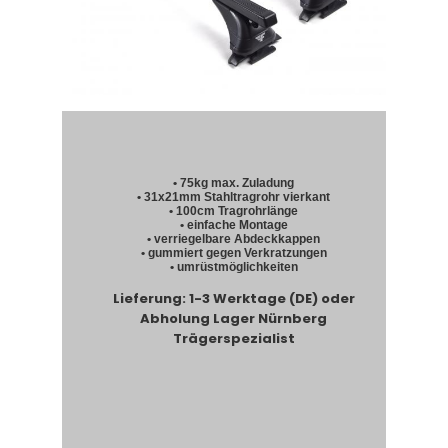
• 75kg max. Zuladung
• 31x21mm Stahltragrohr vierkant
• 100cm Tragrohrlänge
• einfache Montage
• verriegelbare Abdeckkappen
• gummiert gegen Verkratzungen
• umrüstmöglichkeiten
Lieferung: 1-3 Werktage (DE) oder
Abholung Lager Nürnberg
Trägerspezialist