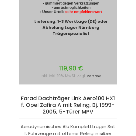
• gummiert gegen Verkratzungen
• umrüstmöglichkeiten
• Unser Urteil:
sehr empfehlenswert
Lieferung: 1-3 Werktage (DE) oder
Abholung Lager Nürnberg
Trägerspezialist
119,90 €
inkl. inkl. 19% MwSt. zzgl.
Versand
Farad Dachträger Link Aero100 HX1
f. Opel Zafira A mit Reling, Bj. 1999-
2005, 5-Türer MPV
Aerodynamisches Alu Komplettträger Set
f. Fahrzeuge mit offener Reling in silber