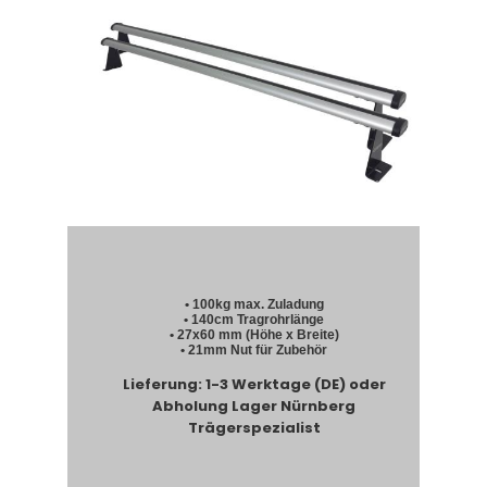
• 100kg max. Zuladung
• 140cm Tragrohrlänge
• 27x60 mm (Höhe x Breite)
• 21mm Nut für Zubehör
Lieferung: 1-3 Werktage (DE) oder
Abholung Lager Nürnberg
Trägerspezialist