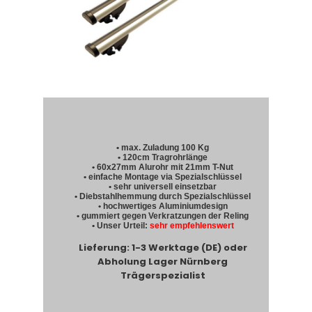
• max. Zuladung 100 Kg
• 120cm Tragrohrlänge
• 60x27mm Alurohr mit 21mm T-Nut
• einfache Montage via Spezialschlüssel
• sehr universell einsetzbar
• Diebstahlhemmung durch Spezialschlüssel
• hochwertiges Aluminiumdesign
• gummiert gegen Verkratzungen der Reling
• Unser Urteil:
sehr empfehlenswert
Lieferung: 1-3 Werktage (DE) oder
Abholung Lager Nürnberg
Trägerspezialist