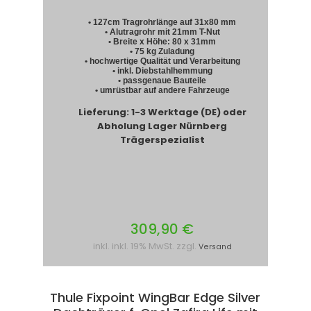
• 127cm Tragrohrlänge auf 31x80 mm
• Alutragrohr mit 21mm T-Nut
• Breite x Höhe: 80 x 31mm
• 75 kg Zuladung
• hochwertige Qualität und Verarbeitung
• inkl. Diebstahlhemmung
• passgenaue Bauteile
• umrüstbar auf andere Fahrzeuge
Lieferung: 1-3 Werktage (DE) oder
Abholung Lager Nürnberg
Trägerspezialist
309,90 €
inkl. inkl. 19% MwSt. zzgl.
Versand
Thule Fixpoint WingBar Edge Silver