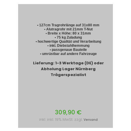
• 127cm Tragrohrlänge auf 31x80 mm
• Alutragrohr mit 21mm T-Nut
• Breite x Höhe: 80 x 31mm
• 75 kg Zuladung
• hochwertige Qualität und Verarbeitung
• inkl. Diebstahlhemmung
• passgenaue Bauteile
• umrüstbar auf andere Fahrzeuge
Lieferung: 1-3 Werktage (DE) oder
Abholung Lager Nürnberg
Trägerspezialist
309,90 €
inkl. inkl. 19% MwSt. zzgl.
Versand