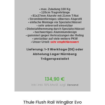
• max. Zuladung 100 Kg
• 120cm Tragrohrlänge
• 81x27mm Alurohr mit 21mm T-Nut
• Stromlinienförmiges silbernes Aluprofil
• einfache Montage via Spezialschlüssel
• sehr universell einsetzbar
• Diebstahlhemmung durch Spezialschlüssel
• hochwertiges Aluminiumdesign
• gummiert gegen Verkratzungen der Reling
• umrüstbar auf viele weitere PKW
• Unser Urteil:
sehr empfehlenswert
Lieferung: 1-3 Werktage (DE) oder
Abholung Lager Nürnberg
Trägerspezialist
134,90 €
inkl. inkl. 19% MwSt. zzgl.
Versand
Thule Flush Rail WingBar Evo