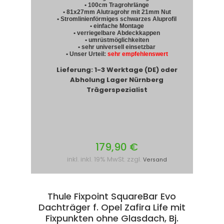
• 100cm Tragrohrlänge
• 81x27mm Alutragrohr mit 21mm Nut
• Stromlinienförmiges schwarzes Aluprofil
• einfache Montage
• verriegelbare Abdeckkappen
• umrüstmöglichkeiten
• sehr universell einsetzbar
• Unser Urteil:
sehr empfehlenswert
Lieferung: 1-3 Werktage (DE) oder
Abholung Lager Nürnberg
Trägerspezialist
179,90 €
inkl. inkl. 19% MwSt. zzgl.
Versand
Thule Fixpoint SquareBar Evo
Dachträger f. Opel Zafira Life mit
Fixpunkten ohne Glasdach, Bj.