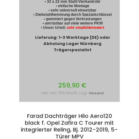
• 32 x 22 mm Stahl Vierkantrohr
• einfache Montage
• sehr universell einsetzbar
• Diebstahlhemmung durch Spezialschlüssel
• gummiert gegen Verkratzungen
• umrüstbar auf viele weitere PKW
• Unser Urteil:
sehr empfehlenswert
Lieferung: 1-3 Werktage (DE) oder
Abholung Lager Nürnberg
Trägerspezialist
259,90 €
inkl. inkl. 19% MwSt. zzgl.
Versand
Farad Dachträger Hilo Aero120
black f. Opel Zafira C Tourer mit
integrierter Reling, Bj. 2012-2019, 5-
Türer MPV