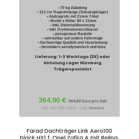
• 75 kg Zuladung
• 113 cm Tragrohrlänge (Teleskopträger)
• Alutragrohr mit 21mm T-Nut
• Breite x Höhe: 80 x 31mm
• inkl. Diebstahlhemmung
• inkl. Drehmomentschlüssel
• passgenaue Bauteile
• umrüstbar auf andere Fahrzeuge
• hochwertige Qualität und Verarbeitung
• besonders aerodynamisch und leise
Lieferung: 1-3 Werktage (DE) oder
Abholung Lager Nürnberg
Trägerspezialist
364,90 €
364,90 Euro pro Set
inkl. inkl. 19% MwSt. zzgl.
Versand
Farad Dachträger Link Aero100
black HX1 f. Opel Zafira A mit Reling,