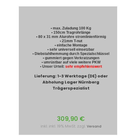
• max. Zuladung 100 Kg
• 150cm Tragrohrlänge
• 80 x 31 mm Alurohre stromlinienförmig
• 21mm T-nut
• einfache Montage
• sehr universell einsetzbar
• Diebstahlhemmung durch Spezialschlüssel
• gummiert gegen Verkratzungen
• umrüstbar auf viele weitere PKW
• Unser Urteil:
sehr empfehlenswert
Lieferung: 1-3 Werktage (DE) oder
Abholung Lager Nürnberg
Trägerspezialist
309,90 €
inkl. inkl. 19% MwSt. zzgl.
Versand