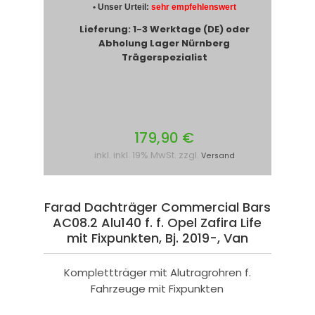
• Unser Urteil:
sehr empfehlenswert
Lieferung: 1-3 Werktage (DE) oder
Abholung Lager Nürnberg
Trägerspezialist
179,90 €
inkl. inkl. 19% MwSt. zzgl.
Versand
Farad Dachträger Commercial Bars
AC08.2 Alu140 f. f. Opel Zafira Life
mit Fixpunkten, Bj. 2019-, Van
Komplettträger mit Alutragrohren f.
Fahrzeuge mit Fixpunkten