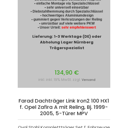
• einfache Montage via Spezialschlüssel
• sehr universell einsetzbar
• Diebstahlhemmung durch Spezialschlüssel
• hochwertiges Aluminiumdesign
• gummiert gegen Verkratzungen der Reling
• umrüstbar auf viele weitere PKW
• Unser Urteil:
sehr empfehlenswert
Lieferung: 1-3 Werktage (DE) oder
Abholung Lager Nürnberg
Trägerspezialist
134,90 €
inkl. inkl. 19% MwSt. zzgl.
Versand
Farad Dachträger Link Iron2 100 HX1
f. Opel Zafira A mit Reling, Bj. 1999-
2005, 5-Türer MPV
Oval Stahl Komplettträger Set f. Fahrzeuge