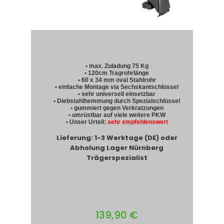
• max. Zuladung 75 Kg
• 120cm Tragrohrlänge
• 60 x 34 mm oval Stahlrohr
• einfache Montage via Sechskantschlüssel
• sehr universell einsetzbar
• Diebstahlhemmung durch Spezialschlüssel
• gummiert gegen Verkratzungen
• umrüstbar auf viele weitere PKW
• Unser Urteil:
sehr empfehlenswert
Lieferung: 1-3 Werktage (DE) oder
Abholung Lager Nürnberg
Trägerspezialist
139,90 €