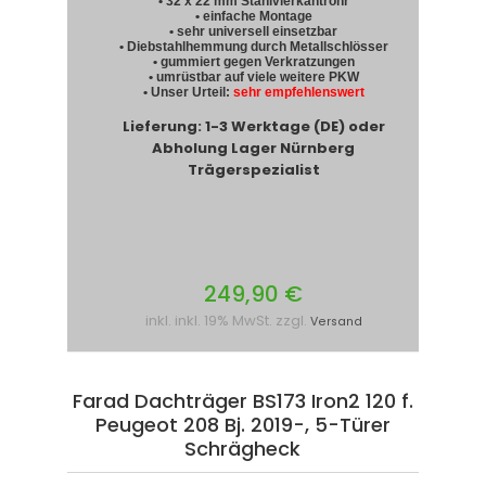
• 32 x 22 mm Stahlvierkantrohr
• einfache Montage
• sehr universell einsetzbar
• Diebstahlhemmung durch Metallschlösser
• gummiert gegen Verkratzungen
• umrüstbar auf viele weitere PKW
• Unser Urteil:
sehr empfehlenswert
Lieferung: 1-3 Werktage (DE) oder
Abholung Lager Nürnberg
Trägerspezialist
249,90 €
inkl. inkl. 19% MwSt. zzgl.
Versand
Farad Dachträger BS173 Iron2 120 f.
Peugeot 208 Bj. 2019-, 5-Türer
Schrägheck