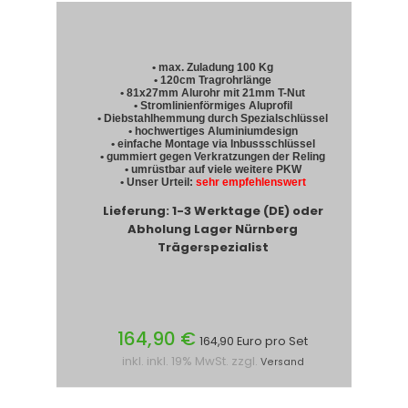
• max. Zuladung 100 Kg
• 120cm Tragrohrlänge
• 81x27mm Alurohr mit 21mm T-Nut
• Stromlinienförmiges Aluprofil
• Diebstahlhemmung durch Spezialschlüssel
• hochwertiges Aluminiumdesign
• einfache Montage via Inbussschlüssel
• gummiert gegen Verkratzungen der Reling
• umrüstbar auf viele weitere PKW
• Unser Urteil:
sehr empfehlenswert
Lieferung: 1-3 Werktage (DE) oder
Abholung Lager Nürnberg
Trägerspezialist
164,90 €
164,90 Euro pro Set
inkl. inkl. 19% MwSt. zzgl.
Versand