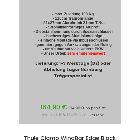
• max. Zuladung 100 Kg
• 120cm Tragrohrlänge
• 81x27mm Alurohr mit 21mm T-Nut
• Stromlinienförmiges Aluprofil
• Diebstahlhemmung durch Spezialschlüssel
• hochwertiges Aluminiumdesign
• einfache Montage via Inbussschlüssel
• gummiert gegen Verkratzungen der Reling
• umrüstbar auf viele weitere PKW
• Unser Urteil:
sehr empfehlenswert
Lieferung: 1-3 Werktage (DE) oder
Abholung Lager Nürnberg
Trägerspezialist
164,90 €
164,90 Euro pro Set
inkl. inkl. 19% MwSt. zzgl.
Versand
Thule Clamp WingBar Edge Black