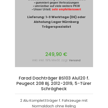
• gummiert gegen Verkratzungen
• umrüstbar auf viele weitere PKW
• Unser Urteil:
sehr empfehlenswert
Lieferung: 1-3 Werktage (DE) oder
Abholung Lager Nürnberg
Trägerspezialist
249,90 €
inkl. inkl. 19% MwSt. zzgl.
Versand
Farad Dachträger BS103 Alu120 f.
Peugeot 208 Bj. 2012-2019, 5-Türer
Schrägheck
2 Alu Komplettträger f. Fahrzeuge mit
Normaldach ohne Reling