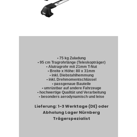
• 75 kg Zuladung
• 95 cm Tragrohrlänge (Teleskopträger)
• Alutragrohr mit 21mm T-Nut
• Breite x Höhe: 80 x 31mm
• inkl. Diebstahlhemmung
• inkl. Drehmomentschlüssel
• passgenaue Bauteile
• umrüstbar auf andere Fahrzeuge
• hochwertige Qualität und Verarbeitung
• besonders aerodynamisch und leise
Lieferung: 1-3 Werktage (DE) oder
Abholung Lager Nürnberg
Trägerspezialist