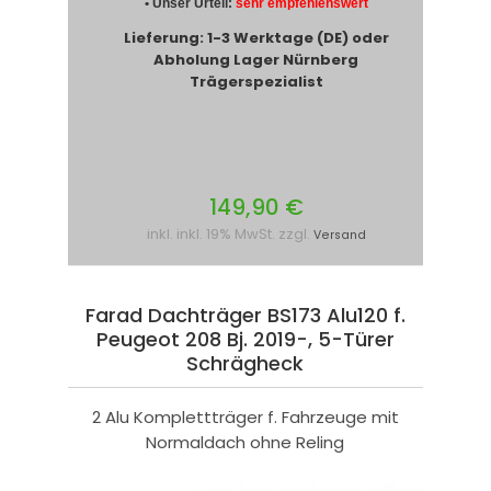
• Unser Urteil:
sehr empfehlenswert
Lieferung: 1-3 Werktage (DE) oder
Abholung Lager Nürnberg
Trägerspezialist
149,90 €
inkl. inkl. 19% MwSt. zzgl.
Versand
Farad Dachträger BS173 Alu120 f.
Peugeot 208 Bj. 2019-, 5-Türer
Schrägheck
2 Alu Komplettträger f. Fahrzeuge mit
Normaldach ohne Reling