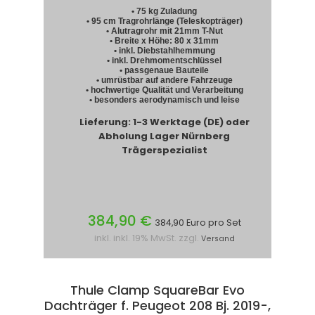
• 75 kg Zuladung
• 95 cm Tragrohrlänge (Teleskopträger)
• Alutragrohr mit 21mm T-Nut
• Breite x Höhe: 80 x 31mm
• inkl. Diebstahlhemmung
• inkl. Drehmomentschlüssel
• passgenaue Bauteile
• umrüstbar auf andere Fahrzeuge
• hochwertige Qualität und Verarbeitung
• besonders aerodynamisch und leise
Lieferung: 1-3 Werktage (DE) oder
Abholung Lager Nürnberg
Trägerspezialist
384,90 €
384,90 Euro pro Set
inkl. inkl. 19% MwSt. zzgl.
Versand
Thule Clamp SquareBar Evo
Dachträger f. Peugeot 208 Bj. 2019-,