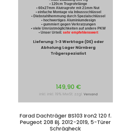
• 120cm Tragrohrlänge
• 60x27mm Alutragrohr mit 21mm Nut
• einfache Montage via Inbussschlüssel
• Diebstahlhemmung durch Spezialschlüssel
• hochwertiges Aluminiumdesign
• gummiert gegen Verkratzungen
• viele Umrüstmöglichkeiten auf andere PKW
• Unser Urteil:
sehr empfehlenswert
Lieferung: 1-3 Werktage (DE) oder
Abholung Lager Nürnberg
Trägerspezialist
149,90 €
inkl. inkl. 19% MwSt. zzgl.
Versand
Farad Dachträger BS103 Iron2 120 f.
Peugeot 208 Bj. 2012-2019, 5-Türer
Schrägheck