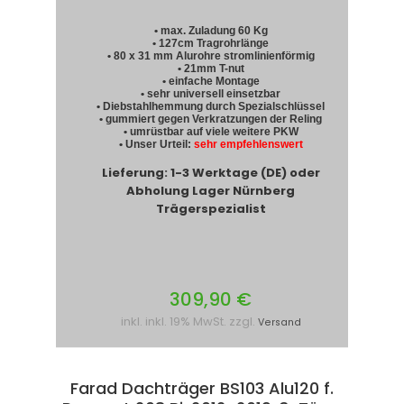
• max. Zuladung 60 Kg
• 127cm Tragrohrlänge
• 80 x 31 mm Alurohre stromlinienförmig
• 21mm T-nut
• einfache Montage
• sehr universell einsetzbar
• Diebstahlhemmung durch Spezialschlüssel
• gummiert gegen Verkratzungen der Reling
• umrüstbar auf viele weitere PKW
• Unser Urteil:
sehr empfehlenswert
Lieferung: 1-3 Werktage (DE) oder
Abholung Lager Nürnberg
Trägerspezialist
309,90 €
inkl. inkl. 19% MwSt. zzgl.
Versand
Farad Dachträger BS103 Alu120 f.