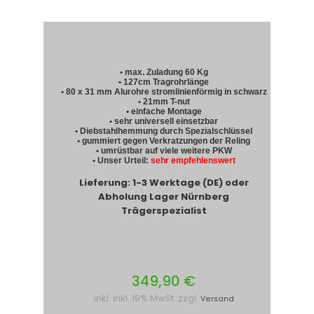
• max. Zuladung 60 Kg
• 127cm Tragrohrlänge
• 80 x 31 mm Alurohre stromlinienförmig in schwarz
• 21mm T-nut
• einfache Montage
• sehr universell einsetzbar
• Diebstahlhemmung durch Spezialschlüssel
• gummiert gegen Verkratzungen der Reling
• umrüstbar auf viele weitere PKW
• Unser Urteil:
sehr empfehlenswert
Lieferung: 1-3 Werktage (DE) oder
Abholung Lager Nürnberg
Trägerspezialist
349,90 €
inkl. inkl. 19% MwSt. zzgl.
Versand