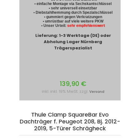
• einfache Montage via Sechskantschlüssel
• sehr universell einsetzbar
• Diebstahlhemmung durch Spezialschlüssel
• gummiert gegen Verkratzungen
• umrüstbar auf viele weitere PKW
• Unser Urteil:
sehr empfehlenswert
Lieferung: 1-3 Werktage (DE) oder
Abholung Lager Nürnberg
Trägerspezialist
139,90 €
inkl. inkl. 19% MwSt. zzgl.
Versand
Thule Clamp SquareBar Evo
Dachträger f. Peugeot 208, Bj. 2012-
2019, 5-Türer Schrägheck