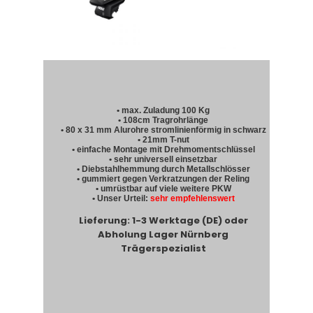
• max. Zuladung 100 Kg
• 108cm Tragrohrlänge
• 80 x 31 mm Alurohre stromlinienförmig in schwarz
• 21mm T-nut
• einfache Montage mit Drehmomentschlüssel
• sehr universell einsetzbar
• Diebstahlhemmung durch Metallschlösser
• gummiert gegen Verkratzungen der Reling
• umrüstbar auf viele weitere PKW
• Unser Urteil:
sehr empfehlenswert
Lieferung: 1-3 Werktage (DE) oder
Abholung Lager Nürnberg
Trägerspezialist