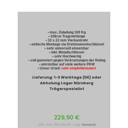
• max. Zuladung 100 Kg
• 108cm Tragrohrlänge
• 32 x 22 mm Vierkantrohr
• einfache Montage via Drehmomentschlüssel
• sehr universell einsetzbar
• inkl. Metallschlösser
• sehr Hochwertig
• voll gummiert gegen Verkratzungen der Reling
• umrüstbar auf viele weitere PKW
• Unser Urteil:
sehr empfehlenswert
Lieferung: 1-3 Werktage (DE) oder
Abholung Lager Nürnberg
Trägerspezialist
229,90 €
inkl. inkl. 19% MwSt. zzgl.
Versand