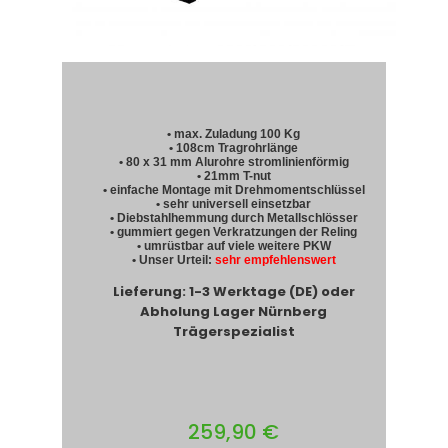
• max. Zuladung 100 Kg
• 108cm Tragrohrlänge
• 80 x 31 mm Alurohre stromlinienförmig
• 21mm T-nut
• einfache Montage mit Drehmomentschlüssel
• sehr universell einsetzbar
• Diebstahlhemmung durch Metallschlösser
• gummiert gegen Verkratzungen der Reling
• umrüstbar auf viele weitere PKW
• Unser Urteil:
sehr empfehlenswert
Lieferung: 1-3 Werktage (DE) oder
Abholung Lager Nürnberg
Trägerspezialist
259,90 €