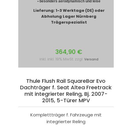
• besonders aerodynamisch und leise
Lieferung: 1-3 Werktage (DE) oder
Abholung Lager Nürnberg
Trägerspezialist
364,90 €
inkl. inkl. 19% MwSt. zzgl.
Versand
Thule Flush Rail SquareBar Evo
Dachträger f. Seat Altea Freetrack
mit integrierter Reling, Bj. 2007-
2015, 5-Türer MPV
Komplettträger f. Fahrzeuge mit
integrierter Reling