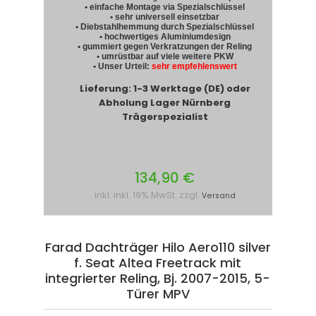
• einfache Montage via Spezialschlüssel
• sehr universell einsetzbar
• Diebstahlhemmung durch Spezialschlüssel
• hochwertiges Aluminiumdesign
• gummiert gegen Verkratzungen der Reling
• umrüstbar auf viele weitere PKW
• Unser Urteil:
sehr empfehlenswert
Lieferung: 1-3 Werktage (DE) oder
Abholung Lager Nürnberg
Trägerspezialist
134,90 €
inkl. inkl. 19% MwSt. zzgl.
Versand
Farad Dachträger Hilo Aero110 silver
f. Seat Altea Freetrack mit
integrierter Reling, Bj. 2007-2015, 5-
Türer MPV