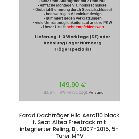
• 60x27mm Alutragrohr mit 21mm Nut
• einfache Montage via Inbussschlüssel
• Diebstahlhemmung durch Spezialschlüssel
• hochwertiges Aluminiumdesign
• gummiert gegen Verkratzungen
• viele Umrüstmöglichkeiten auf andere PKW
• Unser Urteil:
sehr empfehlenswert
Lieferung: 1-3 Werktage (DE) oder
Abholung Lager Nürnberg
Trägerspezialist
149,90 €
inkl. inkl. 19% MwSt. zzgl.
Versand
Farad Dachträger Hilo Aero110 black
f. Seat Altea Freetrack mit
integrierter Reling, Bj. 2007-2015, 5-
Türer MPV