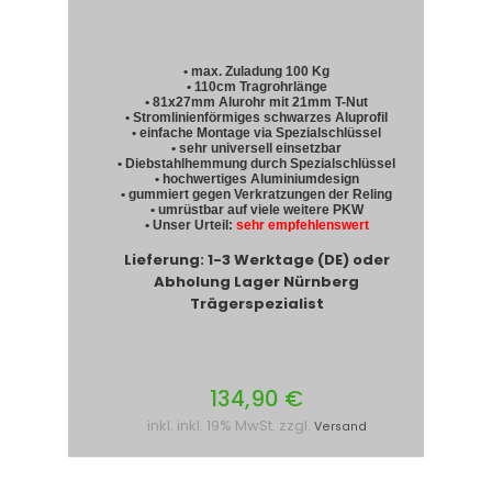
• max. Zuladung 100 Kg
• 110cm Tragrohrlänge
• 81x27mm Alurohr mit 21mm T-Nut
• Stromlinienförmiges schwarzes Aluprofil
• einfache Montage via Spezialschlüssel
• sehr universell einsetzbar
• Diebstahlhemmung durch Spezialschlüssel
• hochwertiges Aluminiumdesign
• gummiert gegen Verkratzungen der Reling
• umrüstbar auf viele weitere PKW
• Unser Urteil:
sehr empfehlenswert
Lieferung: 1-3 Werktage (DE) oder
Abholung Lager Nürnberg
Trägerspezialist
134,90 €
inkl. inkl. 19% MwSt. zzgl.
Versand