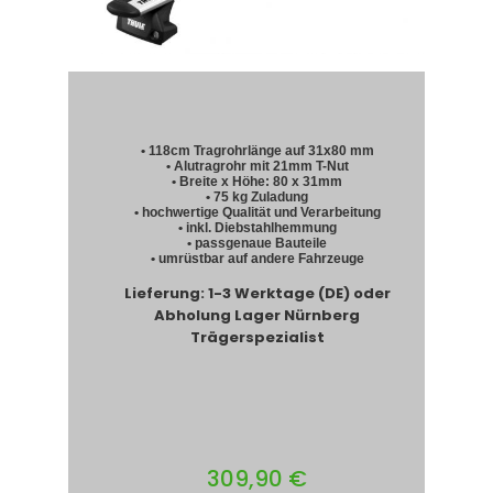
• 118cm Tragrohrlänge auf 31x80 mm
• Alutragrohr mit 21mm T-Nut
• Breite x Höhe: 80 x 31mm
• 75 kg Zuladung
• hochwertige Qualität und Verarbeitung
• inkl. Diebstahlhemmung
• passgenaue Bauteile
• umrüstbar auf andere Fahrzeuge
Lieferung: 1-3 Werktage (DE) oder
Abholung Lager Nürnberg
Trägerspezialist
309,90 €