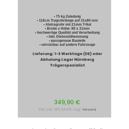
• 75 kg Zuladung
• 118cm Tragrohrlänge auf 31x80 mm
• Alutragrohr mit 21mm T-Nut
• Breite x Höhe: 80 x 31mm
• hochwertige Qualität und Verarbeitung
• inkl. Diebstahlhemmung
• passgenaue Bauteile
• umrüstbar auf andere Fahrzeuge
Lieferung: 1-3 Werktage (DE) oder
Abholung Lager Nürnberg
Trägerspezialist
349,90 €
inkl. inkl. 19% MwSt. zzgl.
Versand