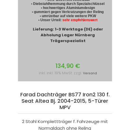
• Diebstahlhemmung durch Spezialschlüssel
• hochwertiges Aluminiumdesign
• gummiert gegen Verkratzungen der Reling
• umrüstbar auf viele weitere PKW
• Unser Urteil:
sehr empfehlenswert
Lieferung: 1-3 Werktage (DE) oder
Abholung Lager Nürnberg
Trägerspezialist
134,90 €
inkl. inkl. 19% MwSt. zzgl.
Versand
Farad Dachträger BS77 Iron2 130 f.
Seat Altea Bj. 2004-2015, 5-Türer
MPV
2 Stahl Komplettträger f. Fahrzeuge mit
Normaldach ohne Reling