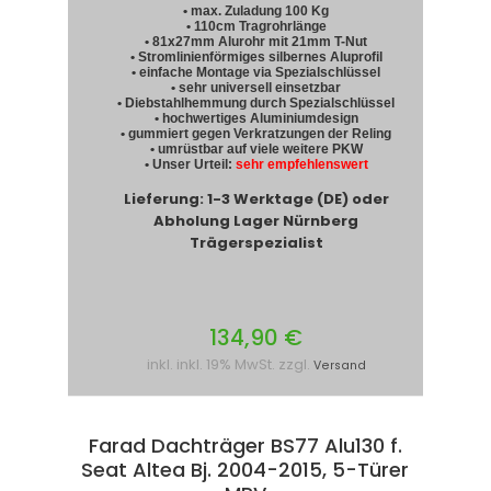
• max. Zuladung 100 Kg
• 110cm Tragrohrlänge
• 81x27mm Alurohr mit 21mm T-Nut
• Stromlinienförmiges silbernes Aluprofil
• einfache Montage via Spezialschlüssel
• sehr universell einsetzbar
• Diebstahlhemmung durch Spezialschlüssel
• hochwertiges Aluminiumdesign
• gummiert gegen Verkratzungen der Reling
• umrüstbar auf viele weitere PKW
• Unser Urteil:
sehr empfehlenswert
Lieferung: 1-3 Werktage (DE) oder
Abholung Lager Nürnberg
Trägerspezialist
134,90 €
inkl. inkl. 19% MwSt. zzgl.
Versand
Farad Dachträger BS77 Alu130 f.
Seat Altea Bj. 2004-2015, 5-Türer