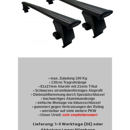
• max. Zuladung 100 Kg
• 130cm Tragrohrlänge
• 81x27mm Alurohr mit 21mm T-Nut
• Schwarzes stromlinienförmiges Aluprofil
• Diebstahlhemmung durch Spezialschlüssel
• hochwertiges Aluminiumdesign
• einfache Montage via Inbussschlüssel
• gummiert gegen Verkratzungen der Reling
• umrüstbar auf viele weitere PKW
• Unser Urteil:
sehr empfehlenswert
Lieferung: 1-3 Werktage (DE) oder
Abholung Lager Nürnberg