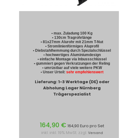
• max. Zuladung 100 Kg
• 130cm Tragrohrlänge
• 81x27mm Alurohr mit 21mm T-Nut
• Stromlinienförmiges Aluprofil
• Diebstahlhemmung durch Spezialschlüssel
• hochwertiges Aluminiumdesign
• einfache Montage via Inbussschlüssel
• gummiert gegen Verkratzungen der Reling
• umrüstbar auf viele weitere PKW
• Unser Urteil:
sehr empfehlenswert
Lieferung: 1-3 Werktage (DE) oder
Abholung Lager Nürnberg
Trägerspezialist
164,90 €
164,90 Euro pro Set
inkl. inkl. 19% MwSt. zzgl.
Versand