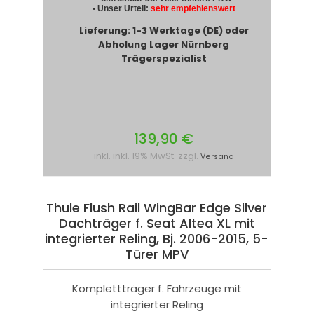
• Unser Urteil:
sehr empfehlenswert
Lieferung: 1-3 Werktage (DE) oder
Abholung Lager Nürnberg
Trägerspezialist
139,90 €
inkl. inkl. 19% MwSt. zzgl.
Versand
Thule Flush Rail WingBar Edge Silver
Dachträger f. Seat Altea XL mit
integrierter Reling, Bj. 2006-2015, 5-
Türer MPV
Komplettträger f. Fahrzeuge mit
integrierter Reling