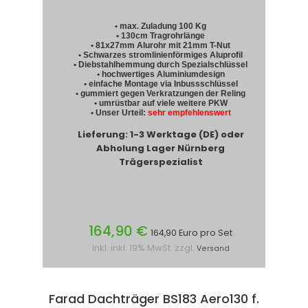
• max. Zuladung 100 Kg
• 130cm Tragrohrlänge
• 81x27mm Alurohr mit 21mm T-Nut
• Schwarzes stromlinienförmiges Aluprofil
• Diebstahlhemmung durch Spezialschlüssel
• hochwertiges Aluminiumdesign
• einfache Montage via Inbussschlüssel
• gummiert gegen Verkratzungen der Reling
• umrüstbar auf viele weitere PKW
• Unser Urteil:
sehr empfehlenswert
Lieferung: 1-3 Werktage (DE) oder
Abholung Lager Nürnberg
Trägerspezialist
164,90 €
164,90 Euro pro Set
inkl. inkl. 19% MwSt. zzgl.
Versand
Farad Dachträger BS183 Aero130 f.