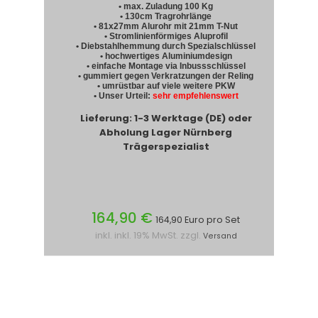
• max. Zuladung 100 Kg
• 130cm Tragrohrlänge
• 81x27mm Alurohr mit 21mm T-Nut
• Stromlinienförmiges Aluprofil
• Diebstahlhemmung durch Spezialschlüssel
• hochwertiges Aluminiumdesign
• einfache Montage via Inbussschlüssel
• gummiert gegen Verkratzungen der Reling
• umrüstbar auf viele weitere PKW
• Unser Urteil:
sehr empfehlenswert
Lieferung: 1-3 Werktage (DE) oder
Abholung Lager Nürnberg
Trägerspezialist
164,90 €
164,90 Euro pro Set
inkl. inkl. 19% MwSt. zzgl.
Versand