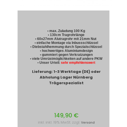
• max. Zuladung 100 Kg
• 130cm Tragrohrlänge
• 60x27mm Alutragrohr mit 21mm Nut
• einfache Montage via Inbussschlüssel
• Diebstahlhemmung durch Spezialschlüssel
• hochwertiges Aluminiumdesign
• gummiert gegen Verkratzungen
• viele Umrüstmöglichkeiten auf andere PKW
• Unser Urteil:
sehr empfehlenswert
Lieferung: 1-3 Werktage (DE) oder
Abholung Lager Nürnberg
Trägerspezialist
149,90 €
inkl. inkl. 19% MwSt. zzgl.
Versand