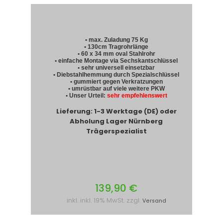
• max. Zuladung 75 Kg
• 130cm Tragrohrlänge
• 60 x 34 mm oval Stahlrohr
• einfache Montage via Sechskantschlüssel
• sehr universell einsetzbar
• Diebstahlhemmung durch Spezialschlüssel
• gummiert gegen Verkratzungen
• umrüstbar auf viele weitere PKW
• Unser Urteil:
sehr empfehlenswert
Lieferung: 1-3 Werktage (DE) oder
Abholung Lager Nürnberg
Trägerspezialist
139,90 €
inkl. inkl. 19% MwSt. zzgl.
Versand