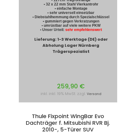
• 32 x 22 mm Stahl Vierkantrohr
• einfache Montage
• sehr universell einsetzbar
• Diebstahlhemmung durch Spezialschlüssel
• gummiert gegen Verkratzungen
• umrüstbar auf viele weitere PKW
• Unser Urteil:
sehr empfehlenswert
Lieferung: 1-3 Werktage (DE) oder
Abholung Lager Nürnberg
Trägerspezialist
259,90 €
inkl. inkl. 19% MwSt. zzgl.
Versand
Thule Fixpoint WingBar Evo
Dachträger f. Mitsubishi RVR Bj.
2010-, 5-Türer SUV