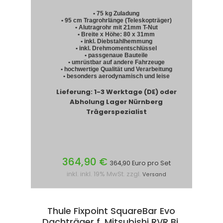
• 75 kg Zuladung
• 95 cm Tragrohrlänge (Teleskopträger)
• Alutragrohr mit 21mm T-Nut
• Breite x Höhe: 80 x 31mm
• inkl. Diebstahlhemmung
• inkl. Drehmomentschlüssel
• passgenaue Bauteile
• umrüstbar auf andere Fahrzeuge
• hochwertige Qualität und Verarbeitung
• besonders aerodynamisch und leise
Lieferung: 1-3 Werktage (DE) oder
Abholung Lager Nürnberg
Trägerspezialist
364,90 €
364,90 Euro pro Set
inkl. inkl. 19% MwSt. zzgl.
Versand
Thule Fixpoint SquareBar Evo
Dachträger f. Mitsubishi RVR Bj.