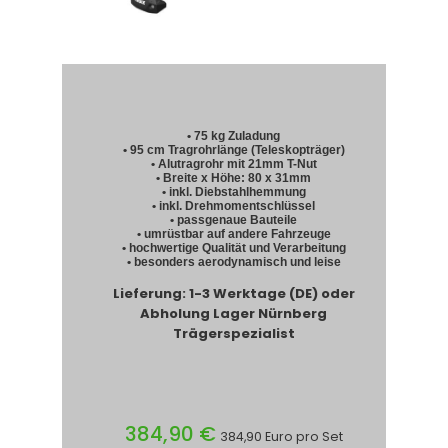
• 75 kg Zuladung
• 95 cm Tragrohrlänge (Teleskopträger)
• Alutragrohr mit 21mm T-Nut
• Breite x Höhe: 80 x 31mm
• inkl. Diebstahlhemmung
• inkl. Drehmomentschlüssel
• passgenaue Bauteile
• umrüstbar auf andere Fahrzeuge
• hochwertige Qualität und Verarbeitung
• besonders aerodynamisch und leise
Lieferung: 1-3 Werktage (DE) oder
Abholung Lager Nürnberg
Trägerspezialist
384,90 €
384,90 Euro pro Set