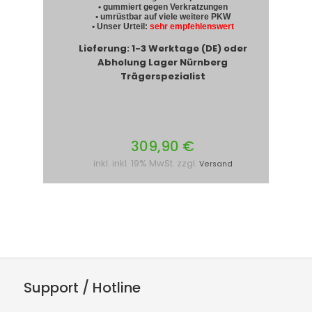
• gummiert gegen Verkratzungen
• umrüstbar auf viele weitere PKW
• Unser Urteil:
sehr empfehlenswert
Lieferung: 1-3 Werktage (DE) oder
Abholung Lager Nürnberg
Trägerspezialist
309,90 €
inkl. inkl. 19% MwSt. zzgl.
Versand
Support / Hotline