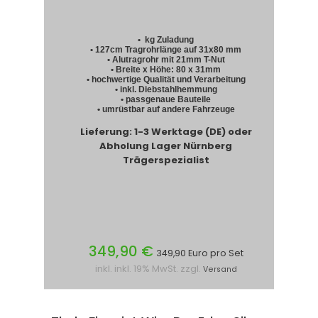
• kg Zuladung
• 127cm Tragrohrlänge auf 31x80 mm
• Alutragrohr mit 21mm T-Nut
• Breite x Höhe: 80 x 31mm
• hochwertige Qualität und Verarbeitung
• inkl. Diebstahlhemmung
• passgenaue Bauteile
• umrüstbar auf andere Fahrzeuge
Lieferung: 1-3 Werktage (DE) oder
Abholung Lager Nürnberg
Trägerspezialist
349,90 €
349,90 Euro pro Set
inkl. inkl. 19% MwSt. zzgl.
Versand