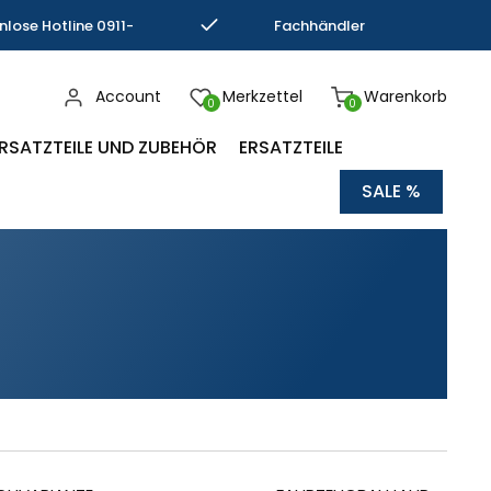
nlose Hotline 0911-
Fachhändler
793337
Kompetenz
Account
Merkzettel
Warenkorb
0
0
RSATZTEILE UND ZUBEHÖR
ERSATZTEILE
SALE %