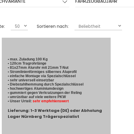
CHVARIANTE
FAHRZEUGBAUJAHR
te:
Sortieren nach:
• max. Zuladung 100 Kg
• 120cm Tragrohrlänge
• 81x27mm Alurohr mit 21mm T-Nut
• Stromlinienförmiges silbernes Aluprofil
• einfache Montage via Spezialschlüssel
• sehr universell einsetzbar
• Diebstahlhemmung durch Spezialschlüssel
• hochwertiges Aluminiumdesign
• gummiert gegen Verkratzungen der Reling
• umrüstbar auf viele weitere PKW
• Unser Urteil:
sehr empfehlenswert
Lieferung: 1-3 Werktage (DE) oder Abholung
Lager Nürnberg Trägerspezialist