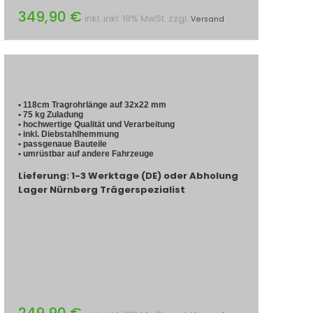
349,90 €
inkl. inkl. 19% MwSt. zzgl.
Versand
• 118cm Tragrohrlänge auf 32x22 mm
• 75 kg Zuladung
• hochwertige Qualität und Verarbeitung
• inkl. Diebstahlhemmung
• passgenaue Bauteile
• umrüstbar auf andere Fahrzeuge
Lieferung: 1-3 Werktage (DE) oder Abholung
Lager Nürnberg Trägerspezialist
249,90 €