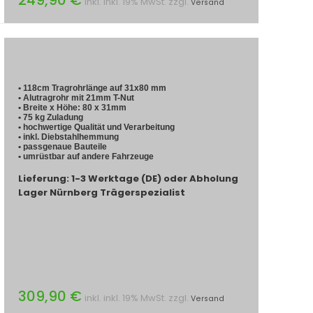
inkl. inkl. 19% MwSt. zzgl.
Versand
• 118cm Tragrohrlänge auf 31x80 mm
• Alutragrohr mit 21mm T-Nut
• Breite x Höhe: 80 x 31mm
• 75 kg Zuladung
• hochwertige Qualität und Verarbeitung
• inkl. Diebstahlhemmung
• passgenaue Bauteile
• umrüstbar auf andere Fahrzeuge
Lieferung: 1-3 Werktage (DE) oder Abholung
Lager Nürnberg Trägerspezialist
309,90 €
inkl. inkl. 19% MwSt. zzgl.
Versand