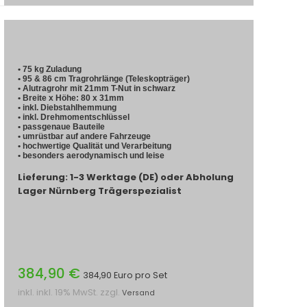
• 75 kg Zuladung
• 95 & 86 cm Tragrohrlänge (Teleskopträger)
• Alutragrohr mit 21mm T-Nut in schwarz
• Breite x Höhe: 80 x 31mm
• inkl. Diebstahlhemmung
• inkl. Drehmomentschlüssel
• passgenaue Bauteile
• umrüstbar auf andere Fahrzeuge
• hochwertige Qualität und Verarbeitung
• besonders aerodynamisch und leise
Lieferung: 1-3 Werktage (DE) oder Abholung
Lager Nürnberg Trägerspezialist
384,90 €
384,90 Euro pro Set
inkl. inkl. 19% MwSt. zzgl.
Versand