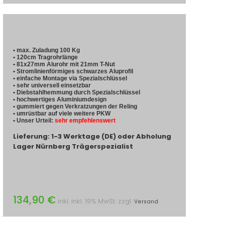
• max. Zuladung 100 Kg
• 120cm Tragrohrlänge
• 81x27mm Alurohr mit 21mm T-Nut
• Stromlinienförmiges schwarzes Aluprofil
• einfache Montage via Spezialschlüssel
• sehr universell einsetzbar
• Diebstahlhemmung durch Spezialschlüssel
• hochwertiges Aluminiumdesign
• gummiert gegen Verkratzungen der Reling
• umrüstbar auf viele weitere PKW
• Unser Urteil:
sehr empfehlenswert
Lieferung: 1-3 Werktage (DE) oder Abholung
Lager Nürnberg Trägerspezialist
134,90 €
inkl. inkl. 19% MwSt. zzgl.
Versand