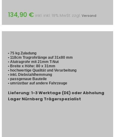
134,90 €
inkl. inkl. 19% MwSt. zzgl.
Versand
• 75 kg Zuladung
• 118cm Tragrohrlänge auf 31x80 mm
• Alutragrohr mit 21mm T-Nut
• Breite x Höhe: 80 x 31mm
• hochwertige Qualität und Verarbeitung
• inkl. Diebstahlhemmung
• passgenaue Bauteile
• umrüstbar auf andere Fahrzeuge
Lieferung: 1-3 Werktage (DE) oder Abholung
Lager Nürnberg Trägerspezialist