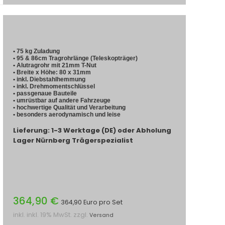
• 75 kg Zuladung
• 95 & 86cm Tragrohrlänge (Teleskopträger)
• Alutragrohr mit 21mm T-Nut
• Breite x Höhe: 80 x 31mm
• inkl. Diebstahlhemmung
• inkl. Drehmomentschlüssel
• passgenaue Bauteile
• umrüstbar auf andere Fahrzeuge
• hochwertige Qualität und Verarbeitung
• besonders aerodynamisch und leise
Lieferung: 1-3 Werktage (DE) oder Abholung
Lager Nürnberg Trägerspezialist
364,90 €
364,90 Euro pro Set
inkl. inkl. 19% MwSt. zzgl.
Versand