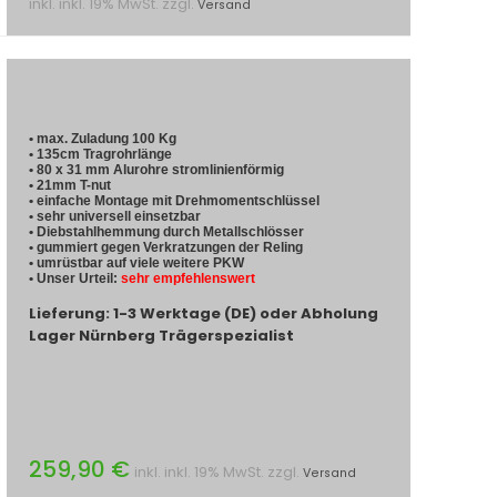
inkl. inkl. 19% MwSt. zzgl.
Versand
• max. Zuladung 100 Kg
• 135cm Tragrohrlänge
• 80 x 31 mm Alurohre stromlinienförmig
• 21mm T-nut
• einfache Montage mit Drehmomentschlüssel
• sehr universell einsetzbar
• Diebstahlhemmung durch Metallschlösser
• gummiert gegen Verkratzungen der Reling
• umrüstbar auf viele weitere PKW
• Unser Urteil:
sehr empfehlenswert
Lieferung: 1-3 Werktage (DE) oder Abholung
Lager Nürnberg Trägerspezialist
259,90 €
inkl. inkl. 19% MwSt. zzgl.
Versand