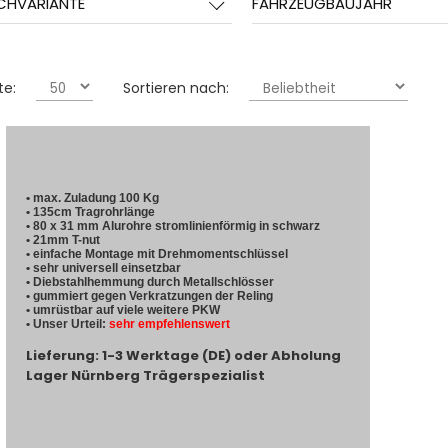
CHVARIANTE
FAHRZEUGBAUJAHR
te:
Sortieren nach:
• max. Zuladung 100 Kg
• 135cm Tragrohrlänge
• 80 x 31 mm Alurohre stromlinienförmig in schwarz
• 21mm T-nut
• einfache Montage mit Drehmomentschlüssel
• sehr universell einsetzbar
• Diebstahlhemmung durch Metallschlösser
• gummiert gegen Verkratzungen der Reling
• umrüstbar auf viele weitere PKW
• Unser Urteil:
sehr empfehlenswert
Lieferung: 1-3 Werktage (DE) oder Abholung
Lager Nürnberg Trägerspezialist