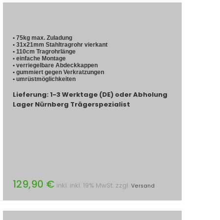
• 75kg max. Zuladung
• 31x21mm Stahltragrohr vierkant
• 110cm Tragrohrlänge
• einfache Montage
• verriegelbare Abdeckkappen
• gummiert gegen Verkratzungen
• umrüstmöglichkeiten
Lieferung: 1-3 Werktage (DE) oder Abholung
Lager Nürnberg Trägerspezialist
129,90 €
inkl. inkl. 19% MwSt. zzgl.
Versand