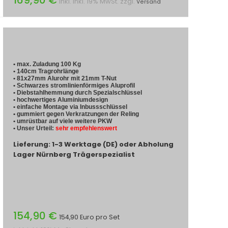
inkl. inkl. 19% MwSt. zzgl.
Versand
• max. Zuladung 100 Kg
• 140cm Tragrohrlänge
• 81x27mm Alurohr mit 21mm T-Nut
• Schwarzes stromlinienförmiges Aluprofil
• Diebstahlhemmung durch Spezialschlüssel
• hochwertiges Aluminiumdesign
• einfache Montage via Inbussschlüssel
• gummiert gegen Verkratzungen der Reling
• umrüstbar auf viele weitere PKW
• Unser Urteil:
sehr empfehlenswert
Lieferung: 1-3 Werktage (DE) oder Abholung
Lager Nürnberg Trägerspezialist
154,90 €
154,90 Euro pro Set