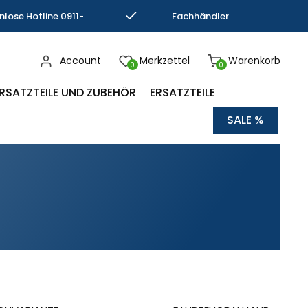
nlose Hotline 0911-
Fachhändler
793337
Kompetenz
Account
Merkzettel
Warenkorb
0
0
RSATZTEILE UND ZUBEHÖR
ERSATZTEILE
SALE %