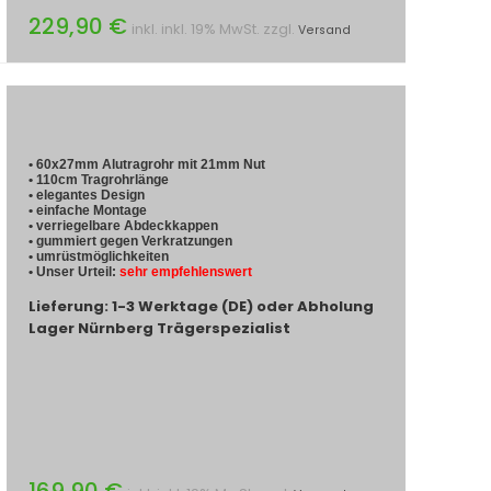
229,90 €
inkl. inkl. 19% MwSt. zzgl.
Versand
• 60x27mm Alutragrohr mit 21mm Nut
• 110cm Tragrohrlänge
• elegantes Design
• einfache Montage
• verriegelbare Abdeckkappen
• gummiert gegen Verkratzungen
• umrüstmöglichkeiten
• Unser Urteil:
sehr empfehlenswert
Lieferung: 1-3 Werktage (DE) oder Abholung
Lager Nürnberg Trägerspezialist
169,90 €