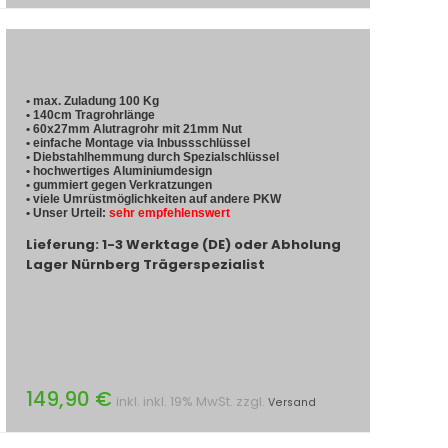
• max. Zuladung 100 Kg
• 140cm Tragrohrlänge
• 60x27mm Alutragrohr mit 21mm Nut
• einfache Montage via Inbussschlüssel
• Diebstahlhemmung durch Spezialschlüssel
• hochwertiges Aluminiumdesign
• gummiert gegen Verkratzungen
• viele Umrüstmöglichkeiten auf andere PKW
• Unser Urteil:
sehr empfehlenswert
Lieferung: 1-3 Werktage (DE) oder Abholung
Lager Nürnberg Trägerspezialist
149,90 €
inkl. inkl. 19% MwSt. zzgl.
Versand