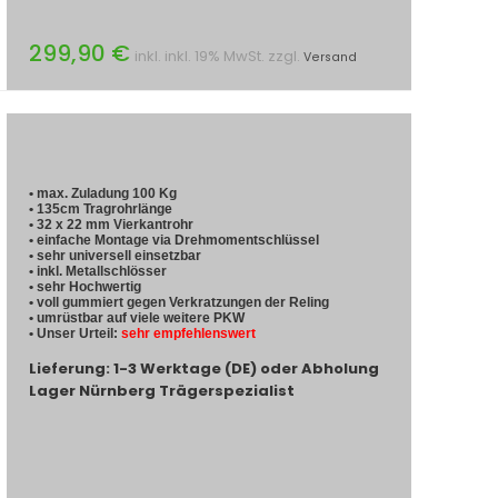
299,90 €
inkl. inkl. 19% MwSt. zzgl.
Versand
• max. Zuladung 100 Kg
• 135cm Tragrohrlänge
• 32 x 22 mm Vierkantrohr
• einfache Montage via Drehmomentschlüssel
• sehr universell einsetzbar
• inkl. Metallschlösser
• sehr Hochwertig
• voll gummiert gegen Verkratzungen der Reling
• umrüstbar auf viele weitere PKW
• Unser Urteil:
sehr empfehlenswert
Lieferung: 1-3 Werktage (DE) oder Abholung
Lager Nürnberg Trägerspezialist