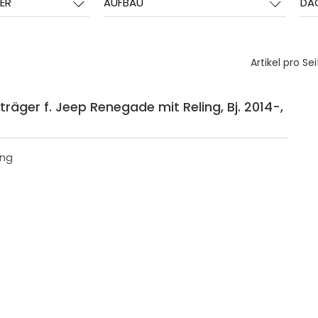
ER
AUFBAU
DA
Artikel pro Sei
räger f. Jeep Renegade mit Reling, Bj. 2014-,
ing