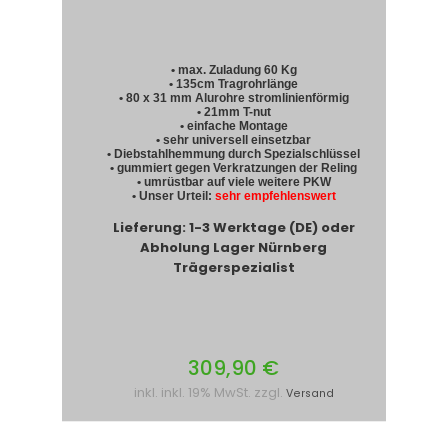
• max. Zuladung 60 Kg
• 135cm Tragrohrlänge
• 80 x 31 mm Alurohre stromlinienförmig
• 21mm T-nut
• einfache Montage
• sehr universell einsetzbar
• Diebstahlhemmung durch Spezialschlüssel
• gummiert gegen Verkratzungen der Reling
• umrüstbar auf viele weitere PKW
• Unser Urteil:
sehr empfehlenswert
Lieferung: 1-3 Werktage (DE) oder
Abholung Lager Nürnberg
Trägerspezialist
309,90 €
inkl. inkl. 19% MwSt. zzgl.
Versand