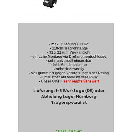
• max. Zuladung 100 Kg
• 118cm Tragrohrlänge
• 32 x 22 mm Vierkantrohr
• einfache Montage via Drehmomentschlüssel
• sehr universell einsetzbar
• inkl. Metallschlösser
• sehr Hochwertig
• voll gummiert gegen Verkratzungen der Reling
• umrüstbar auf viele weitere PKW
• Unser Urteil:
sehr empfehlenswert
Lieferung: 1-3 Werktage (DE) oder
Abholung Lager Nürnberg
Trägerspezialist