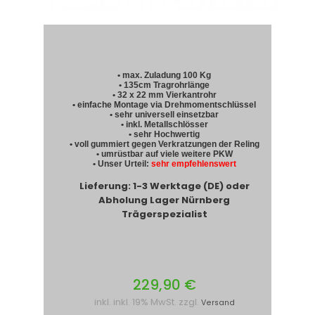
• max. Zuladung 100 Kg
• 135cm Tragrohrlänge
• 32 x 22 mm Vierkantrohr
• einfache Montage via Drehmomentschlüssel
• sehr universell einsetzbar
• inkl. Metallschlösser
• sehr Hochwertig
• voll gummiert gegen Verkratzungen der Reling
• umrüstbar auf viele weitere PKW
• Unser Urteil:
sehr empfehlenswert
Lieferung: 1-3 Werktage (DE) oder
Abholung Lager Nürnberg
Trägerspezialist
229,90 €
inkl. inkl. 19% MwSt. zzgl.
Versand