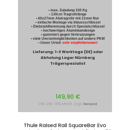
• max. Zuladung 100 Kg
• 130cm Tragrohrlänge
• 60x27mm Alutragrohr mit 21mm Nut
• einfache Montage via Inbussschlüssel
• Diebstahlhemmung durch Spezialschlüssel
• hochwertiges Aluminiumdesign
• gummiert gegen Verkratzungen
• viele Umrüstmöglichkeiten auf andere PKW
• Unser Urteil:
sehr empfehlenswert
Lieferung: 1-3 Werktage (DE) oder
Abholung Lager Nürnberg
Trägerspezialist
149,90 €
inkl. inkl. 19% MwSt. zzgl.
Versand
Thule Raised Rail SquareBar Evo