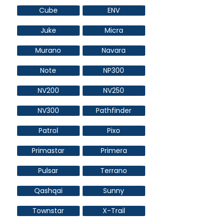
Cube
ENV
Juke
Micra
Murano
Navara
Note
NP300
NV200
NV250
NV300
Pathfinder
Patrol
Pixo
Primastar
Primera
Pulsar
Terrano
Qashqai
Sunny
Townstar
X-Trail