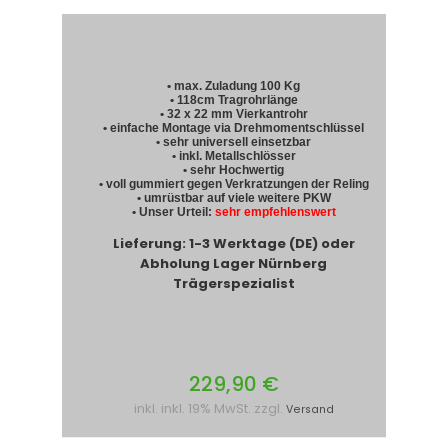
• max. Zuladung 100 Kg
• 118cm Tragrohrlänge
• 32 x 22 mm Vierkantrohr
• einfache Montage via Drehmomentschlüssel
• sehr universell einsetzbar
• inkl. Metallschlösser
• sehr Hochwertig
• voll gummiert gegen Verkratzungen der Reling
• umrüstbar auf viele weitere PKW
• Unser Urteil:
sehr empfehlenswert
Lieferung: 1-3 Werktage (DE) oder
Abholung Lager Nürnberg
Trägerspezialist
229,90 €
inkl. inkl. 19% MwSt. zzgl.
Versand