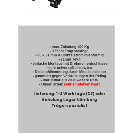
• max. Zuladung 100 Kg
• 135cm Tragrohrlänge
• 80 x 31 mm Alurohre stromlinienförmig
• 21mm T-nut
• einfache Montage mit Drehmomentschlüssel
• sehr universell einsetzbar
• Diebstahlhemmung durch Metallschlösser
• gummiert gegen Verkratzungen der Reling
• umrüstbar auf viele weitere PKW
• Unser Urteil:
sehr empfehlenswert
Lieferung: 1-3 Werktage (DE) oder
Abholung Lager Nürnberg
Trägerspezialist