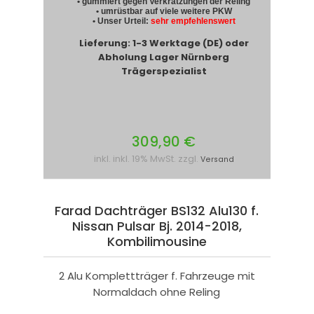
• gummiert gegen Verkratzungen der Reling
• umrüstbar auf viele weitere PKW
• Unser Urteil:
sehr empfehlenswert
Lieferung: 1-3 Werktage (DE) oder
Abholung Lager Nürnberg
Trägerspezialist
309,90 €
inkl. inkl. 19% MwSt. zzgl.
Versand
Farad Dachträger BS132 Alu130 f.
Nissan Pulsar Bj. 2014-2018,
Kombilimousine
2 Alu Komplettträger f. Fahrzeuge mit
Normaldach ohne Reling