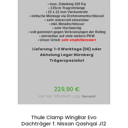
• max. Zuladung 100 Kg
• 135cm Tragrohrlänge
• 32 x 22 mm Vierkantrohr
• einfache Montage via Drehmomentschlüssel
• sehr universell einsetzbar
• inkl. Metallschlösser
• sehr Hochwertig
• voll gummiert gegen Verkratzungen der Reling
• umrüstbar auf viele weitere PKW
• Unser Urteil:
sehr empfehlenswert
Lieferung: 1-3 Werktage (DE) oder
Abholung Lager Nürnberg
Trägerspezialist
229,90 €
inkl. inkl. 19% MwSt. zzgl.
Versand
Thule Clamp WingBar Evo
Dachträger f. Nissan Qashqai J12