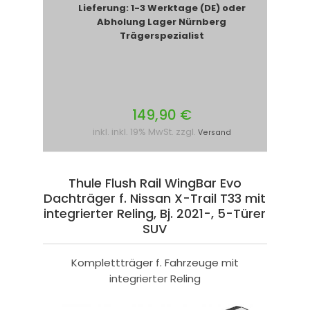
Lieferung: 1-3 Werktage (DE) oder
Abholung Lager Nürnberg
Trägerspezialist
149,90 €
inkl. inkl. 19% MwSt. zzgl.
Versand
Thule Flush Rail WingBar Evo
Dachträger f. Nissan X-Trail T33 mit
integrierter Reling, Bj. 2021-, 5-Türer
SUV
Komplettträger f. Fahrzeuge mit
integrierter Reling