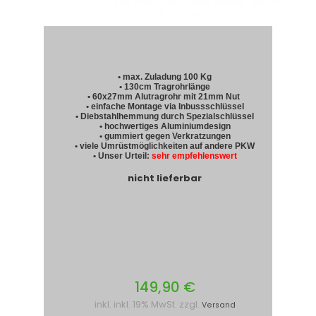
• max. Zuladung 100 Kg
• 130cm Tragrohrlänge
• 60x27mm Alutragrohr mit 21mm Nut
• einfache Montage via Inbussschlüssel
• Diebstahlhemmung durch Spezialschlüssel
• hochwertiges Aluminiumdesign
• gummiert gegen Verkratzungen
• viele Umrüstmöglichkeiten auf andere PKW
• Unser Urteil:
sehr empfehlenswert
nicht lieferbar
149,90 €
inkl. inkl. 19% MwSt. zzgl.
Versand