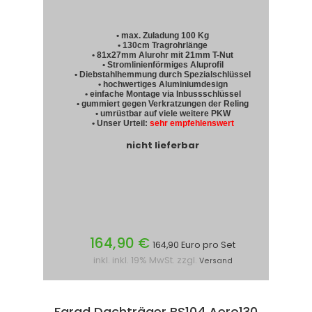
• max. Zuladung 100 Kg
• 130cm Tragrohrlänge
• 81x27mm Alurohr mit 21mm T-Nut
• Stromlinienförmiges Aluprofil
• Diebstahlhemmung durch Spezialschlüssel
• hochwertiges Aluminiumdesign
• einfache Montage via Inbussschlüssel
• gummiert gegen Verkratzungen der Reling
• umrüstbar auf viele weitere PKW
• Unser Urteil:
sehr empfehlenswert
nicht lieferbar
164,90 €
164,90 Euro pro Set
inkl. inkl. 19% MwSt. zzgl.
Versand
Farad Dachträger BS104 Aero130