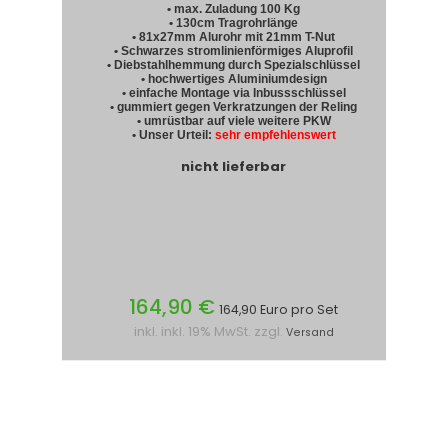
• max. Zuladung 100 Kg
• 130cm Tragrohrlänge
• 81x27mm Alurohr mit 21mm T-Nut
• Schwarzes stromlinienförmiges Aluprofil
• Diebstahlhemmung durch Spezialschlüssel
• hochwertiges Aluminiumdesign
• einfache Montage via Inbussschlüssel
• gummiert gegen Verkratzungen der Reling
• umrüstbar auf viele weitere PKW
• Unser Urteil:
sehr empfehlenswert
nicht lieferbar
164,90 €
164,90 Euro pro Set
inkl. inkl. 19% MwSt. zzgl.
Versand