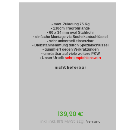
• max. Zuladung 75 Kg
• 130cm Tragrohrlänge
• 60 x 34 mm oval Stahlrohr
• einfache Montage via Sechskantschlüssel
• sehr universell einsetzbar
• Diebstahlhemmung durch Spezialschlüssel
• gummiert gegen Verkratzungen
• umrüstbar auf viele weitere PKW
• Unser Urteil:
sehr empfehlenswert
nicht lieferbar
139,90 €
inkl. inkl. 19% MwSt. zzgl.
Versand