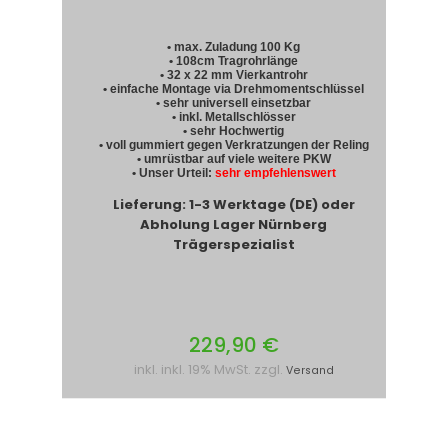
• max. Zuladung 100 Kg
• 108cm Tragrohrlänge
• 32 x 22 mm Vierkantrohr
• einfache Montage via Drehmomentschlüssel
• sehr universell einsetzbar
• inkl. Metallschlösser
• sehr Hochwertig
• voll gummiert gegen Verkratzungen der Reling
• umrüstbar auf viele weitere PKW
• Unser Urteil:
sehr empfehlenswert
Lieferung: 1-3 Werktage (DE) oder
Abholung Lager Nürnberg
Trägerspezialist
229,90 €
inkl. inkl. 19% MwSt. zzgl.
Versand