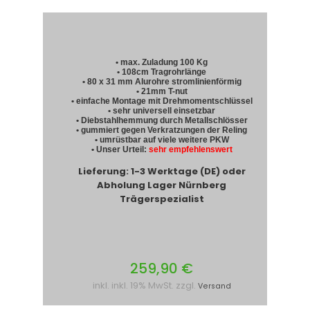
• max. Zuladung 100 Kg
• 108cm Tragrohrlänge
• 80 x 31 mm Alurohre stromlinienförmig
• 21mm T-nut
• einfache Montage mit Drehmomentschlüssel
• sehr universell einsetzbar
• Diebstahlhemmung durch Metallschlösser
• gummiert gegen Verkratzungen der Reling
• umrüstbar auf viele weitere PKW
• Unser Urteil:
sehr empfehlenswert
Lieferung: 1-3 Werktage (DE) oder
Abholung Lager Nürnberg
Trägerspezialist
259,90 €
inkl. inkl. 19% MwSt. zzgl.
Versand