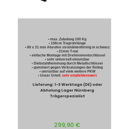
• max. Zuladung 100 Kg
• 108cm Tragrohrlänge
• 80 x 31 mm Alurohre stromlinienförmig in schwarz
• 21mm T-nut
• einfache Montage mit Drehmomentschlüssel
• sehr universell einsetzbar
• Diebstahlhemmung durch Metallschlösser
• gummiert gegen Verkratzungen der Reling
• umrüstbar auf viele weitere PKW
• Unser Urteil:
sehr empfehlenswert
Lieferung: 1-3 Werktage (DE) oder
Abholung Lager Nürnberg
Trägerspezialist
299,90 €