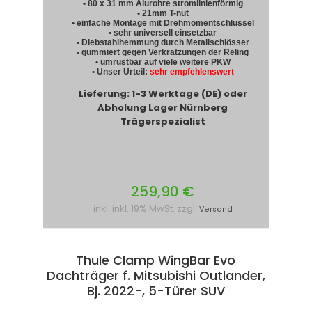
• 80 x 31 mm Alurohre stromlinienförmig
• 21mm T-nut
• einfache Montage mit Drehmomentschlüssel
• sehr universell einsetzbar
• Diebstahlhemmung durch Metallschlösser
• gummiert gegen Verkratzungen der Reling
• umrüstbar auf viele weitere PKW
• Unser Urteil:
sehr empfehlenswert
Lieferung: 1-3 Werktage (DE) oder
Abholung Lager Nürnberg
Trägerspezialist
259,90 €
inkl. inkl. 19% MwSt. zzgl.
Versand
Thule Clamp WingBar Evo
Dachträger f. Mitsubishi Outlander,
Bj. 2022-, 5-Türer SUV