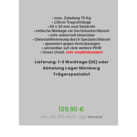
• max. Zuladung 75 Kg
• 130cm Tragrohrlänge
• 60 x 34 mm oval Stahlrohr
• einfache Montage via Sechskantschlüssel
• sehr universell einsetzbar
• Diebstahlhemmung durch Spezialschlüssel
• gummiert gegen Verkratzungen
• umrüstbar auf viele weitere PKW
• Unser Urteil:
sehr empfehlenswert
Lieferung: 1-3 Werktage (DE) oder
Abholung Lager Nürnberg
Trägerspezialist
139,90 €
inkl. inkl. 19% MwSt. zzgl.
Versand