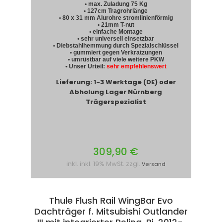
• max. Zuladung 75 Kg
• 127cm Tragrohrlänge
• 80 x 31 mm Alurohre stromlinienförmig
• 21mm T-nut
• einfache Montage
• sehr universell einsetzbar
• Diebstahlhemmung durch Spezialschlüssel
• gummiert gegen Verkratzungen
• umrüstbar auf viele weitere PKW
• Unser Urteil:
sehr empfehlenswert
Lieferung: 1-3 Werktage (DE) oder
Abholung Lager Nürnberg
Trägerspezialist
309,90 €
inkl. inkl. 19% MwSt. zzgl.
Versand
Thule Flush Rail WingBar Evo
Dachträger f. Mitsubishi Outlander