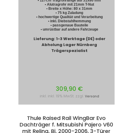
• 127cm Tragrohrlänge auf 31x80 mm
• Alutragrohr mit 21mm T-Nut
• Breite x Höhe: 80 x 31mm
• 75 kg Zuladung
• hochwertige Qualität und Verarbeitung
• inkl. Diebstahlhemmung
• passgenaue Bauteile
• umrüstbar auf andere Fahrzeuge
Lieferung: 1-3 Werktage (DE) oder
Abholung Lager Nürnberg
Trägerspezialist
309,90 €
inkl. inkl. 19% MwSt. zzgl.
Versand
Thule Raised Rail WingBar Evo
Dachträger f. Mitsubishi Pajero V60
mit Reling, Bj. 2000-2006, 3-Türer