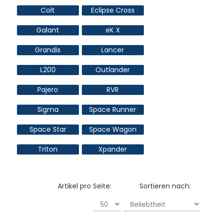
Colt
Eclipse Cross
Galant
eK X
Grandis
Lancer
L200
Outlander
Pajero
RVR
Sigma
Space Runner
Space Star
Space Wagon
Triton
Xpander
Artikel pro Seite:
Sortieren nach: