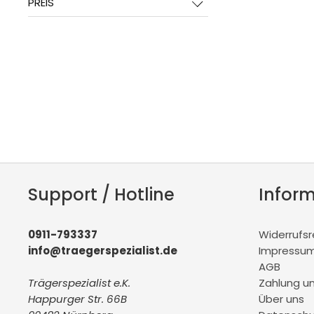
PREIS
Support / Hotline
Infor
0911-793337
Widerrufs
info@traegerspezialist.de
Impressu
AGB
Trägerspezialist e.K.
Zahlung u
Happurger Str. 66B
Über uns