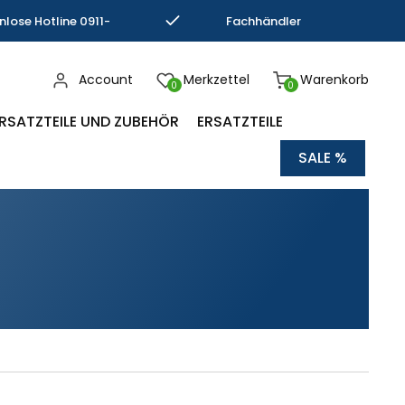
nlose Hotline 0911-
Fachhändler
793337
Kompetenz
Account
Merkzettel
Warenkorb
0
0
RSATZTEILE UND ZUBEHÖR
ERSATZTEILE
SALE %