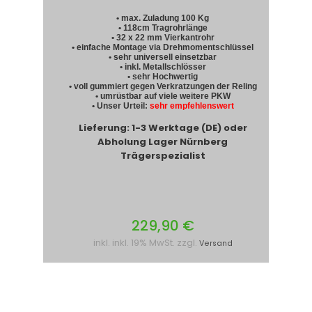
• max. Zuladung 100 Kg
• 118cm Tragrohrlänge
• 32 x 22 mm Vierkantrohr
• einfache Montage via Drehmomentschlüssel
• sehr universell einsetzbar
• inkl. Metallschlösser
• sehr Hochwertig
• voll gummiert gegen Verkratzungen der Reling
• umrüstbar auf viele weitere PKW
• Unser Urteil:
sehr empfehlenswert
Lieferung: 1-3 Werktage (DE) oder
Abholung Lager Nürnberg
Trägerspezialist
229,90 €
inkl. inkl. 19% MwSt. zzgl.
Versand