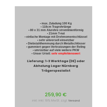
• max. Zuladung 100 Kg
• 118cm Tragrohrlänge
• 80 x 31 mm Alurohre stromlinienförmig
• 21mm T-nut
• einfache Montage mit Drehmomentschlüssel
• sehr universell einsetzbar
• Diebstahlhemmung durch Metallschlösser
• gummiert gegen Verkratzungen der Reling
• umrüstbar auf viele weitere PKW
• Unser Urteil:
sehr empfehlenswert
Lieferung: 1-3 Werktage (DE) oder
Abholung Lager Nürnberg
Trägerspezialist
259,90 €
inkl. inkl. 19% MwSt. zzgl.
Versand