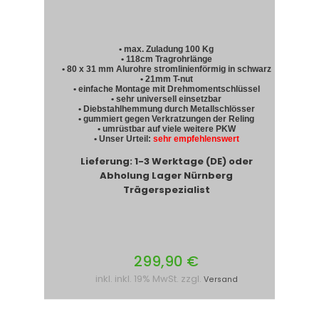
• max. Zuladung 100 Kg
• 118cm Tragrohrlänge
• 80 x 31 mm Alurohre stromlinienförmig in schwarz
• 21mm T-nut
• einfache Montage mit Drehmomentschlüssel
• sehr universell einsetzbar
• Diebstahlhemmung durch Metallschlösser
• gummiert gegen Verkratzungen der Reling
• umrüstbar auf viele weitere PKW
• Unser Urteil:
sehr empfehlenswert
Lieferung: 1-3 Werktage (DE) oder
Abholung Lager Nürnberg
Trägerspezialist
299,90 €
inkl. inkl. 19% MwSt. zzgl.
Versand