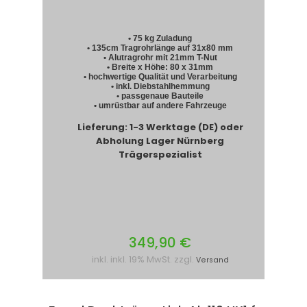
• 75 kg Zuladung
• 135cm Tragrohrlänge auf 31x80 mm
• Alutragrohr mit 21mm T-Nut
• Breite x Höhe: 80 x 31mm
• hochwertige Qualität und Verarbeitung
• inkl. Diebstahlhemmung
• passgenaue Bauteile
• umrüstbar auf andere Fahrzeuge
Lieferung: 1-3 Werktage (DE) oder
Abholung Lager Nürnberg
Trägerspezialist
349,90 €
inkl. inkl. 19% MwSt. zzgl.
Versand