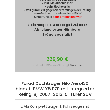
• inkl. Metallschlösser
• sehr Hochwertig
• voll gummiert gegen Verkratzungen der Reling
• umrüstbar auf viele weitere PKW
• Unser Urteil:
sehr empfehlenswert
Lieferung: 1-3 Werktage (DE) oder
Abholung Lager Nürnberg
Trägerspezialist
229,90 €
inkl. inkl. 19% MwSt. zzgl.
Versand
Farad Dachträger Hilo Aero130
black f. BMW X5 E70 mit integrierter
Reling, Bj. 2007-2013, 5-Türer SUV
2 Alu Komplettträger f. Fahrzeuge mit