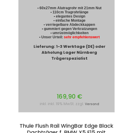
• 60x27mm Alutragrohr mit 21mm Nut
• 110cm Tragrohrlänge
• elegantes Design
• einfache Montage
• verriegelbare Abdeckkappen
• gummiert gegen Verkratzungen
• umrüstmöglichkeiten
• Unser Urteil:
sehr empfehlenswert
Lieferung: 1-3 Werktage (DE) oder
Abholung Lager Nürnberg
Trägerspezialist
169,90 €
inkl. inkl. 19% MwSt. zzgl.
Versand
Thule Flush Rail WingBar Edge Black
Dachträger f. BMW X5 F15 mit