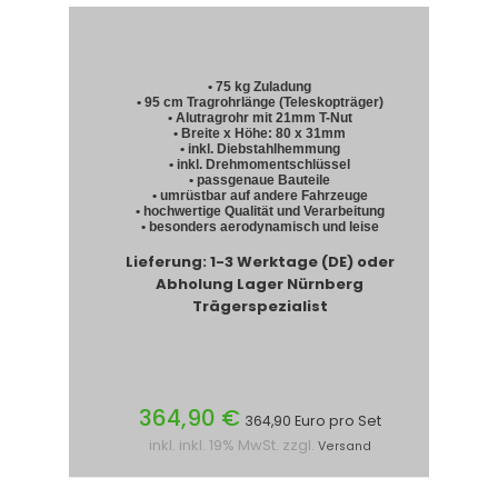
• 75 kg Zuladung
• 95 cm Tragrohrlänge (Teleskopträger)
• Alutragrohr mit 21mm T-Nut
• Breite x Höhe: 80 x 31mm
• inkl. Diebstahlhemmung
• inkl. Drehmomentschlüssel
• passgenaue Bauteile
• umrüstbar auf andere Fahrzeuge
• hochwertige Qualität und Verarbeitung
• besonders aerodynamisch und leise
Lieferung: 1-3 Werktage (DE) oder
Abholung Lager Nürnberg
Trägerspezialist
364,90 €
364,90 Euro pro Set
inkl. inkl. 19% MwSt. zzgl.
Versand