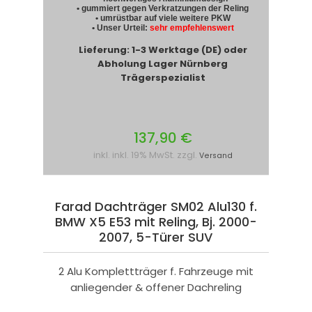
• gummiert gegen Verkratzungen der Reling
• umrüstbar auf viele weitere PKW
• Unser Urteil:
sehr empfehlenswert
Lieferung: 1-3 Werktage (DE) oder
Abholung Lager Nürnberg
Trägerspezialist
137,90 €
inkl. inkl. 19% MwSt. zzgl.
Versand
Farad Dachträger SM02 Alu130 f.
BMW X5 E53 mit Reling, Bj. 2000-
2007, 5-Türer SUV
2 Alu Komplettträger f. Fahrzeuge mit
anliegender & offener Dachreling