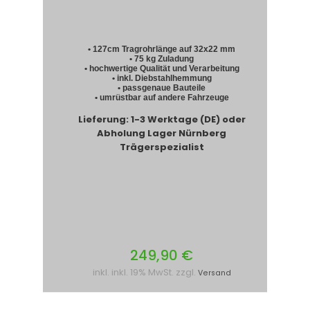
• 127cm Tragrohrlänge auf 32x22 mm
• 75 kg Zuladung
• hochwertige Qualität und Verarbeitung
• inkl. Diebstahlhemmung
• passgenaue Bauteile
• umrüstbar auf andere Fahrzeuge
Lieferung: 1-3 Werktage (DE) oder
Abholung Lager Nürnberg
Trägerspezialist
249,90 €
inkl. inkl. 19% MwSt. zzgl.
Versand