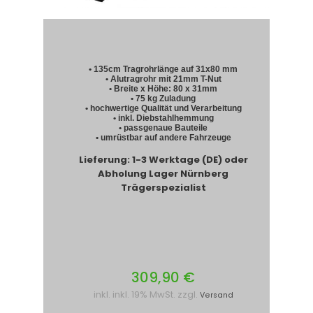
• 135cm Tragrohrlänge auf 31x80 mm
• Alutragrohr mit 21mm T-Nut
• Breite x Höhe: 80 x 31mm
• 75 kg Zuladung
• hochwertige Qualität und Verarbeitung
• inkl. Diebstahlhemmung
• passgenaue Bauteile
• umrüstbar auf andere Fahrzeuge
Lieferung: 1-3 Werktage (DE) oder
Abholung Lager Nürnberg
Trägerspezialist
309,90 €
inkl. inkl. 19% MwSt. zzgl.
Versand