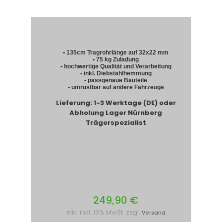
• 135cm Tragrohrlänge auf 32x22 mm
• 75 kg Zuladung
• hochwertige Qualität und Verarbeitung
• inkl. Diebstahlhemmung
• passgenaue Bauteile
• umrüstbar auf andere Fahrzeuge
Lieferung: 1-3 Werktage (DE) oder
Abholung Lager Nürnberg
Trägerspezialist
249,90 €
inkl. inkl. 19% MwSt. zzgl.
Versand