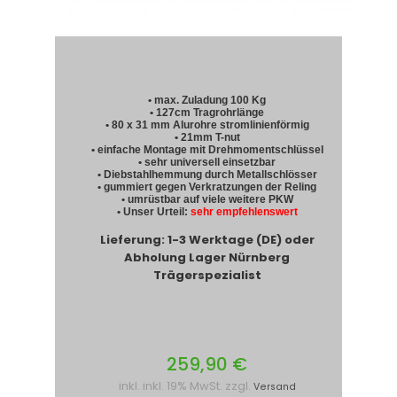
• max. Zuladung 100 Kg
• 127cm Tragrohrlänge
• 80 x 31 mm Alurohre stromlinienförmig
• 21mm T-nut
• einfache Montage mit Drehmomentschlüssel
• sehr universell einsetzbar
• Diebstahlhemmung durch Metallschlösser
• gummiert gegen Verkratzungen der Reling
• umrüstbar auf viele weitere PKW
• Unser Urteil:
sehr empfehlenswert
Lieferung: 1-3 Werktage (DE) oder
Abholung Lager Nürnberg
Trägerspezialist
259,90 €
inkl. inkl. 19% MwSt. zzgl.
Versand