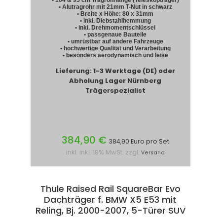
• 104 & 95 cm Tragrohrlänge (Teleskopträger)
• Alutragrohr mit 21mm T-Nut in schwarz
• Breite x Höhe: 80 x 31mm
• inkl. Diebstahlhemmung
• inkl. Drehmomentschlüssel
• passgenaue Bauteile
• umrüstbar auf andere Fahrzeuge
• hochwertige Qualität und Verarbeitung
• besonders aerodynamisch und leise
Lieferung: 1-3 Werktage (DE) oder
Abholung Lager Nürnberg
Trägerspezialist
384,90 €
384,90 Euro pro Set
inkl. inkl. 19% MwSt. zzgl.
Versand
Thule Raised Rail SquareBar Evo
Dachträger f. BMW X5 E53 mit
Reling, Bj. 2000-2007, 5-Türer SUV