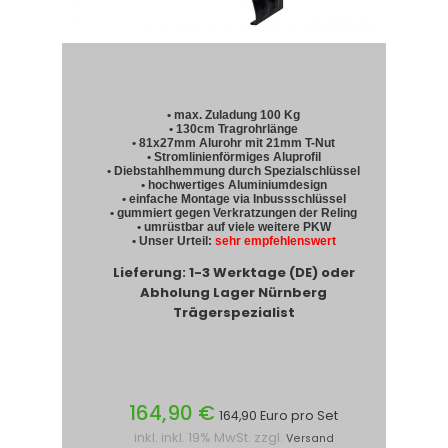
• max. Zuladung 100 Kg
• 130cm Tragrohrlänge
• 81x27mm Alurohr mit 21mm T-Nut
• Stromlinienförmiges Aluprofil
• Diebstahlhemmung durch Spezialschlüssel
• hochwertiges Aluminiumdesign
• einfache Montage via Inbussschlüssel
• gummiert gegen Verkratzungen der Reling
• umrüstbar auf viele weitere PKW
• Unser Urteil:
sehr empfehlenswert
Lieferung: 1-3 Werktage (DE) oder
Abholung Lager Nürnberg
Trägerspezialist
164,90 €
164,90 Euro pro Set
inkl. inkl. 19% MwSt. zzgl.
Versand