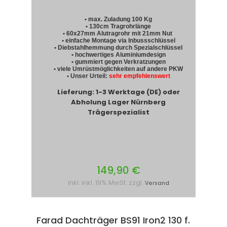
• max. Zuladung 100 Kg
• 130cm Tragrohrlänge
• 60x27mm Alutragrohr mit 21mm Nut
• einfache Montage via Inbussschlüssel
• Diebstahlhemmung durch Spezialschlüssel
• hochwertiges Aluminiumdesign
• gummiert gegen Verkratzungen
• viele Umrüstmöglichkeiten auf andere PKW
• Unser Urteil:
sehr empfehlenswert
Lieferung: 1-3 Werktage (DE) oder
Abholung Lager Nürnberg
Trägerspezialist
149,90 €
inkl. inkl. 19% MwSt. zzgl.
Versand
Farad Dachträger BS91 Iron2 130 f.