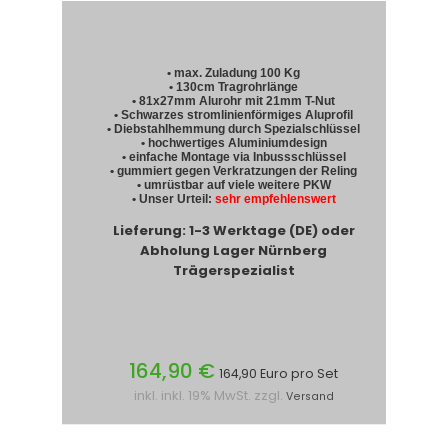
• max. Zuladung 100 Kg
• 130cm Tragrohrlänge
• 81x27mm Alurohr mit 21mm T-Nut
• Schwarzes stromlinienförmiges Aluprofil
• Diebstahlhemmung durch Spezialschlüssel
• hochwertiges Aluminiumdesign
• einfache Montage via Inbussschlüssel
• gummiert gegen Verkratzungen der Reling
• umrüstbar auf viele weitere PKW
• Unser Urteil:
sehr empfehlenswert
Lieferung: 1-3 Werktage (DE) oder
Abholung Lager Nürnberg
Trägerspezialist
164,90 €
164,90 Euro pro Set
inkl. inkl. 19% MwSt. zzgl.
Versand