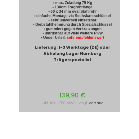
• max. Zuladung 75 Kg
• 130cm Tragrohrlänge
• 60 x 34 mm oval Stahlrohr
• einfache Montage via Sechskantschlüssel
• sehr universell einsetzbar
• Diebstahlhemmung durch Spezialschlüssel
• gummiert gegen Verkratzungen
• umrüstbar auf viele weitere PKW
• Unser Urteil:
sehr empfehlenswert
Lieferung: 1-3 Werktage (DE) oder
Abholung Lager Nürnberg
Trägerspezialist
139,90 €
inkl. inkl. 19% MwSt. zzgl.
Versand