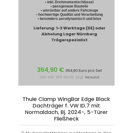
• inkl. Drehmomentschlüssel
• passgenaue Bauteile
• umrüstbar auf andere Fahrzeuge
• hochwertige Qualität und Verarbeitung
• besonders aerodynamisch und leise
Lieferung: 1-3 Werktage (DE) oder
Abholung Lager Nürnberg
Trägerspezialist
364,90 €
364,90 Euro pro Set
inkl. inkl. 19% MwSt. zzgl.
Versand
Thule Clamp WingBar Edge Black
Dachträger f. VW ID.7 mit
Normaldach, Bj. 2024-, 5-Türer
Fließheck