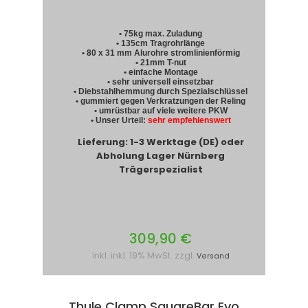
• 75kg max. Zuladung
• 135cm Tragrohrlänge
• 80 x 31 mm Alurohre stromlinienförmig
• 21mm T-nut
• einfache Montage
• sehr universell einsetzbar
• Diebstahlhemmung durch Spezialschlüssel
• gummiert gegen Verkratzungen der Reling
• umrüstbar auf viele weitere PKW
• Unser Urteil:
sehr empfehlenswert
Lieferung: 1-3 Werktage (DE) oder
Abholung Lager Nürnberg
Trägerspezialist
309,90 €
inkl. inkl. 19% MwSt. zzgl.
Versand
Thule Clamp SquareBar Evo