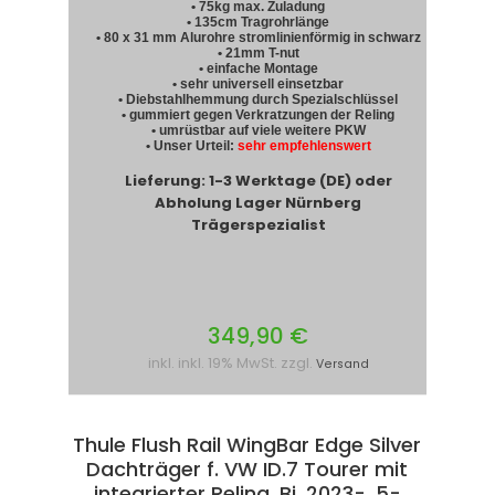
• 75kg max. Zuladung
• 135cm Tragrohrlänge
• 80 x 31 mm Alurohre stromlinienförmig in schwarz
• 21mm T-nut
• einfache Montage
• sehr universell einsetzbar
• Diebstahlhemmung durch Spezialschlüssel
• gummiert gegen Verkratzungen der Reling
• umrüstbar auf viele weitere PKW
• Unser Urteil:
sehr empfehlenswert
Lieferung: 1-3 Werktage (DE) oder
Abholung Lager Nürnberg
Trägerspezialist
349,90 €
inkl. inkl. 19% MwSt. zzgl.
Versand
Thule Flush Rail WingBar Edge Silver
Dachträger f. VW ID.7 Tourer mit
integrierter Reling, Bj. 2023-, 5-