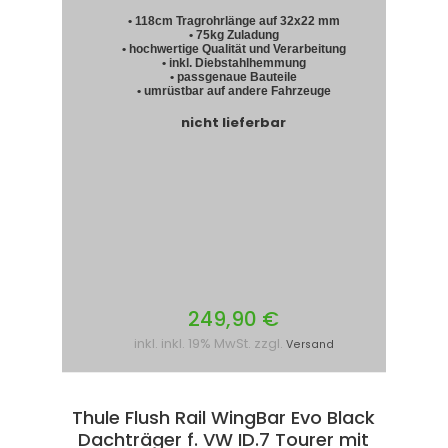
• 118cm Tragrohrlänge auf 32x22 mm
• 75kg Zuladung
• hochwertige Qualität und Verarbeitung
• inkl. Diebstahlhemmung
• passgenaue Bauteile
• umrüstbar auf andere Fahrzeuge
nicht lieferbar
249,90 €
inkl. inkl. 19% MwSt. zzgl.
Versand
Thule Flush Rail WingBar Evo Black
Dachträger f. VW ID.7 Tourer mit