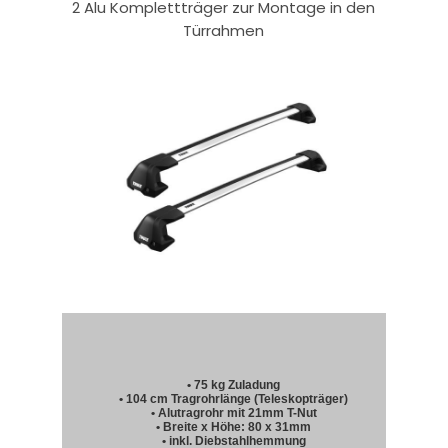
2 Alu Komplettträger zur Montage in den
Türrahmen
• 75 kg Zuladung
• 104 cm Tragrohrlänge (Teleskopträger)
• Alutragrohr mit 21mm T-Nut
• Breite x Höhe: 80 x 31mm
• inkl. Diebstahlhemmung