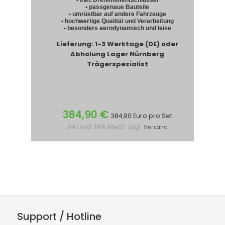
• inkl. Drehmomentschlüssel
• passgenaue Bauteile
• umrüstbar auf andere Fahrzeuge
• hochwertige Qualität und Verarbeitung
• besonders aerodynamisch und leise
Lieferung: 1-3 Werktage (DE) oder
Abholung Lager Nürnberg
Trägerspezialist
384,90 €
384,90 Euro pro Set
inkl. inkl. 19% MwSt. zzgl.
Versand
Support / Hotline