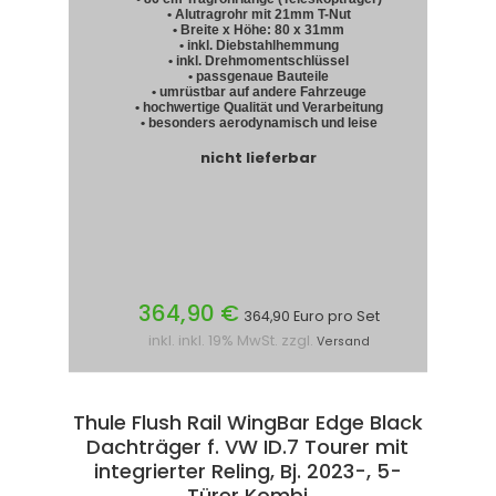
• Alutragrohr mit 21mm T-Nut
• Breite x Höhe: 80 x 31mm
• inkl. Diebstahlhemmung
• inkl. Drehmomentschlüssel
• passgenaue Bauteile
• umrüstbar auf andere Fahrzeuge
• hochwertige Qualität und Verarbeitung
• besonders aerodynamisch und leise
nicht lieferbar
364,90 €
364,90 Euro pro Set
inkl. inkl. 19% MwSt. zzgl.
Versand
Thule Flush Rail WingBar Edge Black
Dachträger f. VW ID.7 Tourer mit
integrierter Reling, Bj. 2023-, 5-
Türer Kombi