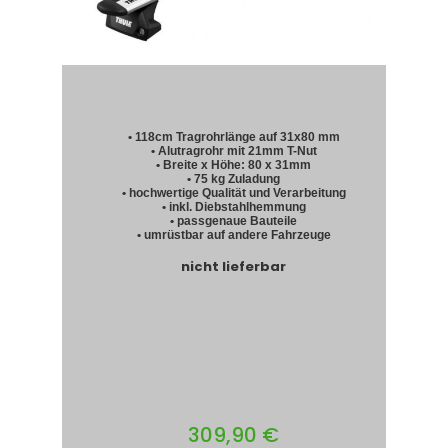
• 118cm Tragrohrlänge auf 31x80 mm
• Alutragrohr mit 21mm T-Nut
• Breite x Höhe: 80 x 31mm
• 75 kg Zuladung
• hochwertige Qualität und Verarbeitung
• inkl. Diebstahlhemmung
• passgenaue Bauteile
• umrüstbar auf andere Fahrzeuge
nicht lieferbar
309,90 €