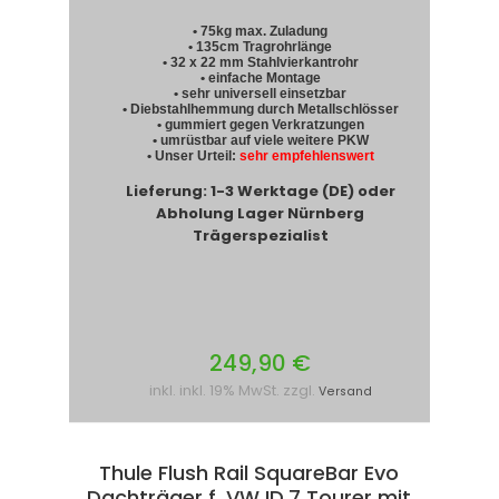
• 75kg max. Zuladung
• 135cm Tragrohrlänge
• 32 x 22 mm Stahlvierkantrohr
• einfache Montage
• sehr universell einsetzbar
• Diebstahlhemmung durch Metallschlösser
• gummiert gegen Verkratzungen
• umrüstbar auf viele weitere PKW
• Unser Urteil:
sehr empfehlenswert
Lieferung: 1-3 Werktage (DE) oder
Abholung Lager Nürnberg
Trägerspezialist
249,90 €
inkl. inkl. 19% MwSt. zzgl.
Versand
Thule Flush Rail SquareBar Evo
Dachträger f. VW ID.7 Tourer mit