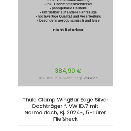
• inkl. Diebstahlhemmung
• inkl. Drehmomentschlüssel
• passgenaue Bauteile
• umrüstbar auf andere Fahrzeuge
• hochwertige Qualität und Verarbeitung
• besonders aerodynamisch und leise
nicht lieferbar
384,90 €
inkl. inkl. 19% MwSt. zzgl.
Versand
Thule Clamp WingBar Edge Silver
Dachträger f. VW ID.7 mit
Normaldach, Bj. 2024-, 5-Türer
Fließheck