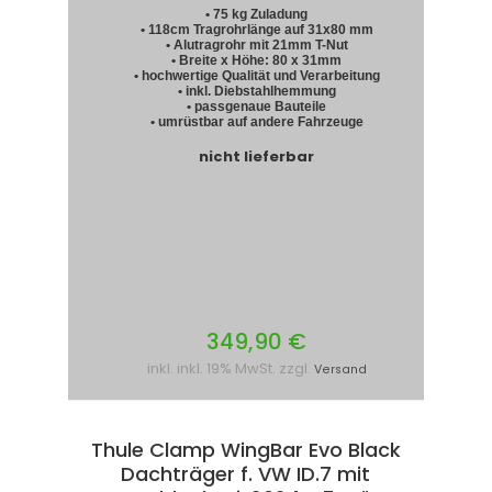
• 75 kg Zuladung
• 118cm Tragrohrlänge auf 31x80 mm
• Alutragrohr mit 21mm T-Nut
• Breite x Höhe: 80 x 31mm
• hochwertige Qualität und Verarbeitung
• inkl. Diebstahlhemmung
• passgenaue Bauteile
• umrüstbar auf andere Fahrzeuge
nicht lieferbar
349,90 €
inkl. inkl. 19% MwSt. zzgl.
Versand
Thule Clamp WingBar Evo Black
Dachträger f. VW ID.7 mit