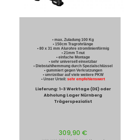
• max. Zuladung 100 Kg
• 150cm Tragrohrlänge
• 80 x 31 mm Alurohre stromlinienförmig
• 21mm T-nut
• einfache Montage
• sehr universell einsetzbar
• Diebstahlhemmung durch Spezialschlüssel
• gummiert gegen Verkratzungen
• umrüstbar auf viele weitere PKW
• Unser Urteil:
sehr empfehlenswert
Lieferung: 1-3 Werktage (DE) oder
Abholung Lager Nürnberg
Trägerspezialist
309,90 €