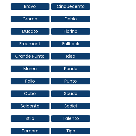
Bravo
Cinquecento
Croma
Doblo
Ducato
Fiorino
Freemont
Fullback
Grande Punto
Idea
Marea
Panda
Palio
Punto
Qubo
Scudo
Seicento
Sedici
Stilo
Talento
Tempra
Tipo