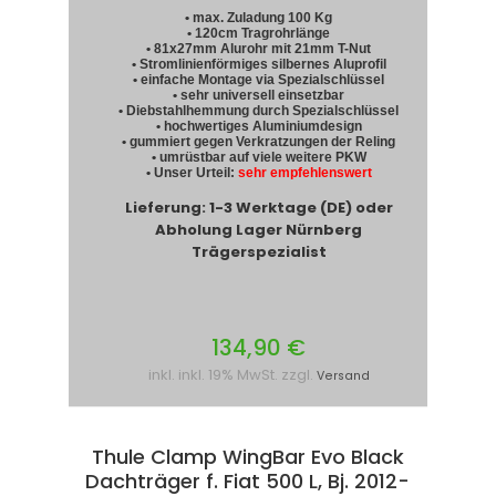
• max. Zuladung 100 Kg
• 120cm Tragrohrlänge
• 81x27mm Alurohr mit 21mm T-Nut
• Stromlinienförmiges silbernes Aluprofil
• einfache Montage via Spezialschlüssel
• sehr universell einsetzbar
• Diebstahlhemmung durch Spezialschlüssel
• hochwertiges Aluminiumdesign
• gummiert gegen Verkratzungen der Reling
• umrüstbar auf viele weitere PKW
• Unser Urteil:
sehr empfehlenswert
Lieferung: 1-3 Werktage (DE) oder
Abholung Lager Nürnberg
Trägerspezialist
134,90 €
inkl. inkl. 19% MwSt. zzgl.
Versand
Thule Clamp WingBar Evo Black
Dachträger f. Fiat 500 L, Bj. 2012-