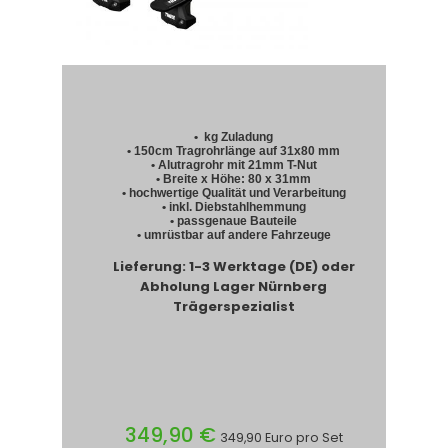
• kg Zuladung
• 150cm Tragrohrlänge auf 31x80 mm
• Alutragrohr mit 21mm T-Nut
• Breite x Höhe: 80 x 31mm
• hochwertige Qualität und Verarbeitung
• inkl. Diebstahlhemmung
• passgenaue Bauteile
• umrüstbar auf andere Fahrzeuge
Lieferung: 1-3 Werktage (DE) oder
Abholung Lager Nürnberg
Trägerspezialist
349,90 €
349,90 Euro pro Set