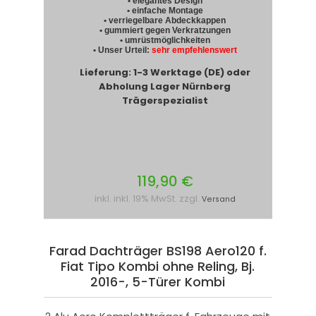
• elegantes Design
• einfache Montage
• verriegelbare Abdeckkappen
• gummiert gegen Verkratzungen
• umrüstmöglichkeiten
• Unser Urteil:
sehr empfehlenswert
Lieferung: 1-3 Werktage (DE) oder
Abholung Lager Nürnberg
Trägerspezialist
119,90 €
inkl. inkl. 19% MwSt. zzgl.
Versand
Farad Dachträger BS198 Aero120 f.
Fiat Tipo Kombi ohne Reling, Bj.
2016-, 5-Türer Kombi