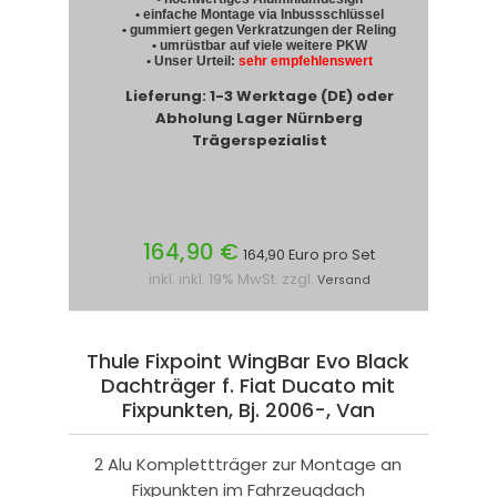
• einfache Montage via Inbussschlüssel
• gummiert gegen Verkratzungen der Reling
• umrüstbar auf viele weitere PKW
• Unser Urteil:
sehr empfehlenswert
Lieferung: 1-3 Werktage (DE) oder
Abholung Lager Nürnberg
Trägerspezialist
164,90 €
164,90 Euro pro Set
inkl. inkl. 19% MwSt. zzgl.
Versand
Thule Fixpoint WingBar Evo Black
Dachträger f. Fiat Ducato mit
Fixpunkten, Bj. 2006-, Van
2 Alu Komplettträger zur Montage an
Fixpunkten im Fahrzeugdach