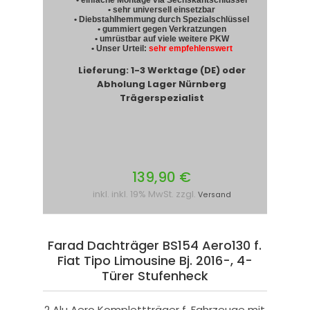
• einfache Montage via Sechskantschlüssel
• sehr universell einsetzbar
• Diebstahlhemmung durch Spezialschlüssel
• gummiert gegen Verkratzungen
• umrüstbar auf viele weitere PKW
• Unser Urteil:
sehr empfehlenswert
Lieferung: 1-3 Werktage (DE) oder
Abholung Lager Nürnberg
Trägerspezialist
139,90 €
inkl. inkl. 19% MwSt. zzgl.
Versand
Farad Dachträger BS154 Aero130 f.
Fiat Tipo Limousine Bj. 2016-, 4-
Türer Stufenheck
2 Alu Aero Komplettträger f. Fahrzeuge mit