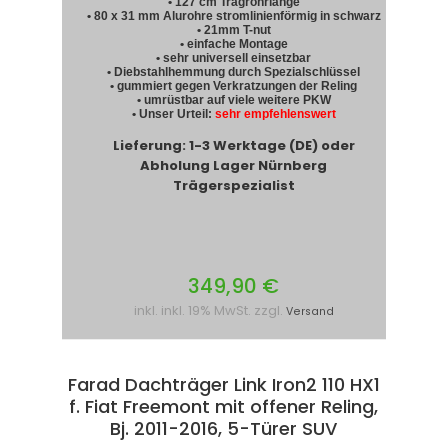
• 127 cm Tragrohrlänge
• 80 x 31 mm Alurohre stromlinienförmig in schwarz
• 21mm T-nut
• einfache Montage
• sehr universell einsetzbar
• Diebstahlhemmung durch Spezialschlüssel
• gummiert gegen Verkratzungen der Reling
• umrüstbar auf viele weitere PKW
• Unser Urteil:
sehr empfehlenswert
Lieferung: 1-3 Werktage (DE) oder
Abholung Lager Nürnberg
Trägerspezialist
349,90 €
inkl. inkl. 19% MwSt. zzgl.
Versand
Farad Dachträger Link Iron2 110 HX1
f. Fiat Freemont mit offener Reling,
Bj. 2011-2016, 5-Türer SUV