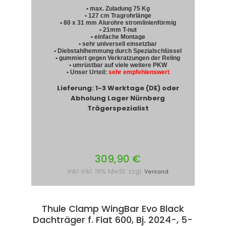
• max. Zuladung 75 Kg
• 127 cm Tragrohrlänge
• 80 x 31 mm Alurohre stromlinienförmig
• 21mm T-nut
• einfache Montage
• sehr universell einsetzbar
• Diebstahlhemmung durch Spezialschlüssel
• gummiert gegen Verkratzungen der Reling
• umrüstbar auf viele weitere PKW
• Unser Urteil:
sehr empfehlenswert
Lieferung: 1-3 Werktage (DE) oder
Abholung Lager Nürnberg
Trägerspezialist
309,90 €
inkl. inkl. 19% MwSt. zzgl.
Versand
Thule Clamp WingBar Evo Black
Dachträger f. Fiat 600, Bj. 2024-, 5-