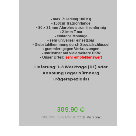
• max. Zuladung 100 Kg
• 150cm Tragrohrlänge
• 80 x 31 mm Alurohre stromlinienförmig
• 21mm T-nut
• einfache Montage
• sehr universell einsetzbar
• Diebstahlhemmung durch Spezialschlüssel
• gummiert gegen Verkratzungen
• umrüstbar auf viele weitere PKW
• Unser Urteil:
sehr empfehlenswert
Lieferung: 1-3 Werktage (DE) oder
Abholung Lager Nürnberg
Trägerspezialist
309,90 €
inkl. inkl. 19% MwSt. zzgl.
Versand