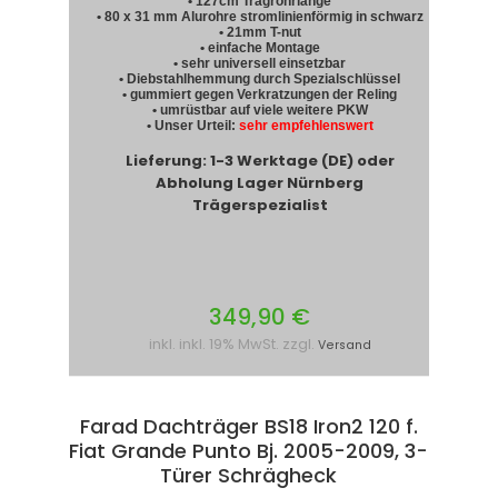
• 127cm Tragrohrlänge
• 80 x 31 mm Alurohre stromlinienförmig in schwarz
• 21mm T-nut
• einfache Montage
• sehr universell einsetzbar
• Diebstahlhemmung durch Spezialschlüssel
• gummiert gegen Verkratzungen der Reling
• umrüstbar auf viele weitere PKW
• Unser Urteil:
sehr empfehlenswert
Lieferung: 1-3 Werktage (DE) oder
Abholung Lager Nürnberg
Trägerspezialist
349,90 €
inkl. inkl. 19% MwSt. zzgl.
Versand
Farad Dachträger BS18 Iron2 120 f.
Fiat Grande Punto Bj. 2005-2009, 3-
Türer Schrägheck