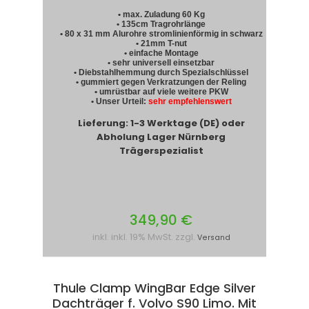
• max. Zuladung 60 Kg
• 135cm Tragrohrlänge
• 80 x 31 mm Alurohre stromlinienförmig in schwarz
• 21mm T-nut
• einfache Montage
• sehr universell einsetzbar
• Diebstahlhemmung durch Spezialschlüssel
• gummiert gegen Verkratzungen der Reling
• umrüstbar auf viele weitere PKW
• Unser Urteil:
sehr empfehlenswert
Lieferung: 1-3 Werktage (DE) oder
Abholung Lager Nürnberg
Trägerspezialist
349,90 €
inkl. inkl. 19% MwSt. zzgl.
Versand
Thule Clamp WingBar Edge Silver
Dachträger f. Volvo S90 Limo. Mit