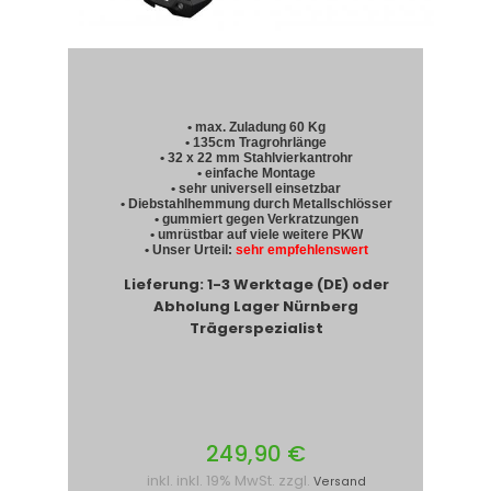
• max. Zuladung 60 Kg
• 135cm Tragrohrlänge
• 32 x 22 mm Stahlvierkantrohr
• einfache Montage
• sehr universell einsetzbar
• Diebstahlhemmung durch Metallschlösser
• gummiert gegen Verkratzungen
• umrüstbar auf viele weitere PKW
• Unser Urteil:
sehr empfehlenswert
Lieferung: 1-3 Werktage (DE) oder
Abholung Lager Nürnberg
Trägerspezialist
249,90 €
inkl. inkl. 19% MwSt. zzgl.
Versand