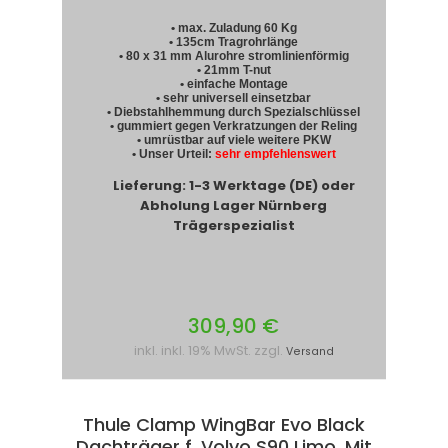
• max. Zuladung 60 Kg
• 135cm Tragrohrlänge
• 80 x 31 mm Alurohre stromlinienförmig
• 21mm T-nut
• einfache Montage
• sehr universell einsetzbar
• Diebstahlhemmung durch Spezialschlüssel
• gummiert gegen Verkratzungen der Reling
• umrüstbar auf viele weitere PKW
• Unser Urteil:
sehr empfehlenswert
Lieferung: 1-3 Werktage (DE) oder
Abholung Lager Nürnberg
Trägerspezialist
309,90 €
inkl. inkl. 19% MwSt. zzgl.
Versand
Thule Clamp WingBar Evo Black
Dachträger f. Volvo S90 Limo. Mit