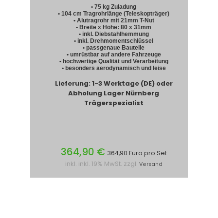
• 75 kg Zuladung
• 104 cm Tragrohrlänge (Teleskopträger)
• Alutragrohr mit 21mm T-Nut
• Breite x Höhe: 80 x 31mm
• inkl. Diebstahlhemmung
• inkl. Drehmomentschlüssel
• passgenaue Bauteile
• umrüstbar auf andere Fahrzeuge
• hochwertige Qualität und Verarbeitung
• besonders aerodynamisch und leise
Lieferung: 1-3 Werktage (DE) oder
Abholung Lager Nürnberg
Trägerspezialist
364,90 €
364,90 Euro pro Set
inkl. inkl. 19% MwSt. zzgl.
Versand