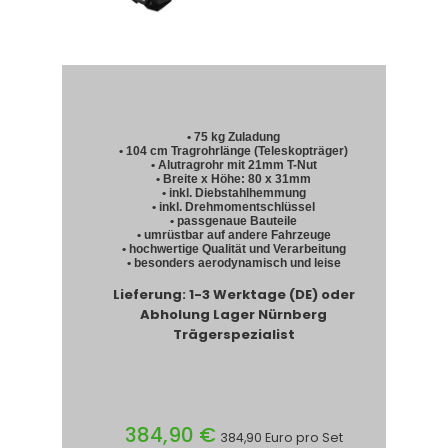
• 75 kg Zuladung
• 104 cm Tragrohrlänge (Teleskopträger)
• Alutragrohr mit 21mm T-Nut
• Breite x Höhe: 80 x 31mm
• inkl. Diebstahlhemmung
• inkl. Drehmomentschlüssel
• passgenaue Bauteile
• umrüstbar auf andere Fahrzeuge
• hochwertige Qualität und Verarbeitung
• besonders aerodynamisch und leise
Lieferung: 1-3 Werktage (DE) oder
Abholung Lager Nürnberg
Trägerspezialist
384,90 €
384,90 Euro pro Set