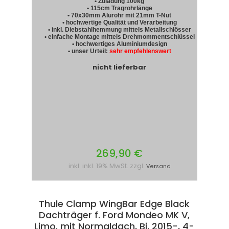
• Zuladung 100kg
• 115cm Tragrohrlänge
• 70x30mm Alurohr mit 21mm T-Nut
• hochwertige Qualität und Verarbeitung
• inkl. Diebstahlhemmung mittels Metallschlösser
• einfache Montage mittels Drehmommentschlüssel
• hochwertiges Aluminiumdesign
• unser Urteil:
sehr empfehlenswert
nicht lieferbar
269,90 €
inkl. inkl. 19% MwSt. zzgl.
Versand
Thule Clamp WingBar Edge Black
Dachträger f. Ford Mondeo MK V,
Limo. mit Normaldach, Bj. 2015-, 4-