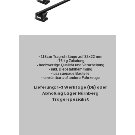
• 118cm Tragrohrlänge auf 32x22 mm
• 75 kg Zuladung
• hochwertige Qualität und Verarbeitung
• inkl. Diebstahlhemmung
• passgenaue Bauteile
• umrüstbar auf andere Fahrzeuge
Lieferung: 1-3 Werktage (DE) oder
Abholung Lager Nürnberg
Trägerspezialist