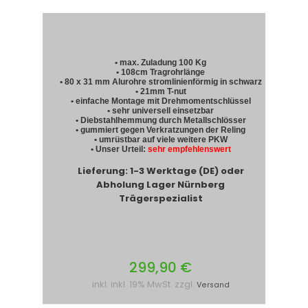
• max. Zuladung 100 Kg
• 108cm Tragrohrlänge
• 80 x 31 mm Alurohre stromlinienförmig in schwarz
• 21mm T-nut
• einfache Montage mit Drehmomentschlüssel
• sehr universell einsetzbar
• Diebstahlhemmung durch Metallschlösser
• gummiert gegen Verkratzungen der Reling
• umrüstbar auf viele weitere PKW
• Unser Urteil:
sehr empfehlenswert
Lieferung: 1-3 Werktage (DE) oder
Abholung Lager Nürnberg
Trägerspezialist
299,90 €
inkl. inkl. 19% MwSt. zzgl.
Versand