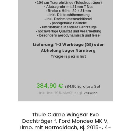
• 104 cm Tragrohrlänge (Teleskopträger)
• Alutragrohr mit 21mm T-Nut
• Breite x Höhe: 80 x 31mm
• inkl. Diebstahlhemmung
• inkl. Drehmomentschlüssel
• passgenaue Bauteile
• umrüstbar auf andere Fahrzeuge
• hochwertige Qualität und Verarbeitung
• besonders aerodynamisch und leise
Lieferung: 1-3 Werktage (DE) oder
Abholung Lager Nürnberg
Trägerspezialist
384,90 €
384,90 Euro pro Set
inkl. inkl. 19% MwSt. zzgl.
Versand
Thule Clamp WingBar Evo
Dachträger f. Ford Mondeo MK V,
Limo. mit Normaldach, Bj. 2015-, 4-