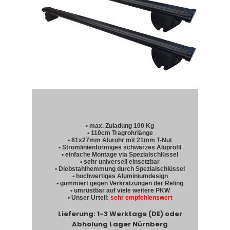
• max. Zuladung 100 Kg
• 110cm Tragrohrlänge
• 81x27mm Alurohr mit 21mm T-Nut
• Stromlinienförmiges schwarzes Aluprofil
• einfache Montage via Spezialschlüssel
• sehr universell einsetzbar
• Diebstahlhemmung durch Spezialschlüssel
• hochwertiges Aluminiumdesign
• gummiert gegen Verkratzungen der Reling
• umrüstbar auf viele weitere PKW
• Unser Urteil:
sehr empfehlenswert
Lieferung: 1-3 Werktage (DE) oder
Abholung Lager Nürnberg