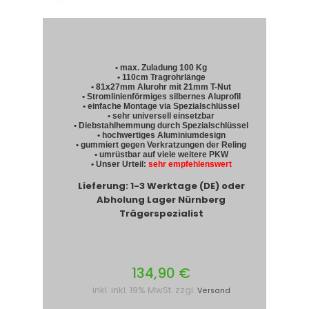
• max. Zuladung 100 Kg
• 110cm Tragrohrlänge
• 81x27mm Alurohr mit 21mm T-Nut
• Stromlinienförmiges silbernes Aluprofil
• einfache Montage via Spezialschlüssel
• sehr universell einsetzbar
• Diebstahlhemmung durch Spezialschlüssel
• hochwertiges Aluminiumdesign
• gummiert gegen Verkratzungen der Reling
• umrüstbar auf viele weitere PKW
• Unser Urteil:
sehr empfehlenswert
Lieferung: 1-3 Werktage (DE) oder
Abholung Lager Nürnberg
Trägerspezialist
134,90 €
inkl. inkl. 19% MwSt. zzgl.
Versand