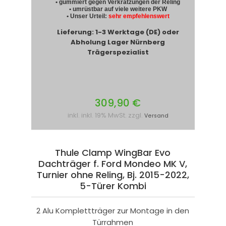
• gummiert gegen Verkratzungen der Reling
• umrüstbar auf viele weitere PKW
• Unser Urteil:
sehr empfehlenswert
Lieferung: 1-3 Werktage (DE) oder
Abholung Lager Nürnberg
Trägerspezialist
309,90 €
inkl. inkl. 19% MwSt. zzgl.
Versand
Thule Clamp WingBar Evo
Dachträger f. Ford Mondeo MK V,
Turnier ohne Reling, Bj. 2015-2022,
5-Türer Kombi
2 Alu Komplettträger zur Montage in den
Türrahmen