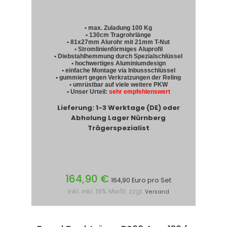
• max. Zuladung 100 Kg
• 130cm Tragrohrlänge
• 81x27mm Alurohr mit 21mm T-Nut
• Stromlinienförmiges Aluprofil
• Diebstahlhemmung durch Spezialschlüssel
• hochwertiges Aluminiumdesign
• einfache Montage via Inbussschlüssel
• gummiert gegen Verkratzungen der Reling
• umrüstbar auf viele weitere PKW
• Unser Urteil:
sehr empfehlenswert
Lieferung: 1-3 Werktage (DE) oder
Abholung Lager Nürnberg
Trägerspezialist
164,90 €
164,90 Euro pro Set
inkl. inkl. 19% MwSt. zzgl.
Versand