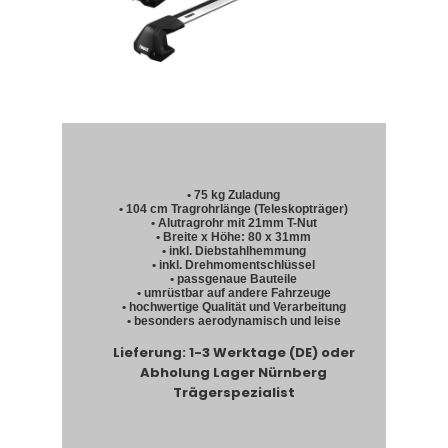
• 75 kg Zuladung
• 104 cm Tragrohrlänge (Teleskopträger)
• Alutragrohr mit 21mm T-Nut
• Breite x Höhe: 80 x 31mm
• inkl. Diebstahlhemmung
• inkl. Drehmomentschlüssel
• passgenaue Bauteile
• umrüstbar auf andere Fahrzeuge
• hochwertige Qualität und Verarbeitung
• besonders aerodynamisch und leise
Lieferung: 1-3 Werktage (DE) oder
Abholung Lager Nürnberg
Trägerspezialist