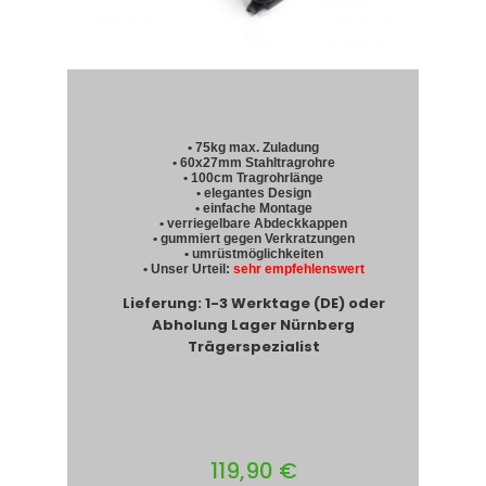
• 75kg max. Zuladung
• 60x27mm Stahltragrohre
• 100cm Tragrohrlänge
• elegantes Design
• einfache Montage
• verriegelbare Abdeckkappen
• gummiert gegen Verkratzungen
• umrüstmöglichkeiten
• Unser Urteil:
sehr empfehlenswert
Lieferung: 1-3 Werktage (DE) oder
Abholung Lager Nürnberg
Trägerspezialist
119,90 €