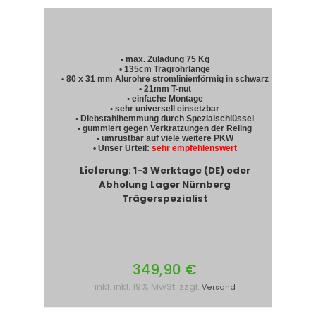
• max. Zuladung 75 Kg
• 135cm Tragrohrlänge
• 80 x 31 mm Alurohre stromlinienförmig in schwarz
• 21mm T-nut
• einfache Montage
• sehr universell einsetzbar
• Diebstahlhemmung durch Spezialschlüssel
• gummiert gegen Verkratzungen der Reling
• umrüstbar auf viele weitere PKW
• Unser Urteil:
sehr empfehlenswert
Lieferung: 1-3 Werktage (DE) oder
Abholung Lager Nürnberg
Trägerspezialist
349,90 €
inkl. inkl. 19% MwSt. zzgl.
Versand