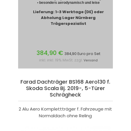
• besonders aerodynamisch und leise
Lieferung: 1-3 Werktage (DE) oder
Abholung Lager Nürnberg
Trägerspezialist
384,90 €
384,90 Euro pro Set
inkl. inkl. 19% MwSt. zzgl.
Versand
Farad Dachträger BS168 Aero130 f.
Skoda Scala Bj. 2019-, 5-Türer
Schrägheck
2 Alu Aero Komplettträger f. Fahrzeuge mit
Normaldach ohne Reling