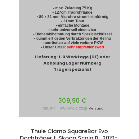
• max. Zuladung 75 Kg
• 127cm Tragrohrlänge
• 80 x 31 mm Alurohre stromlinienförmig
• 21mm T-nut
• einfache Montage
• sehr universell einsetzbar
• Diebstahlhemmung durch Spezialschlüssel
• gummiert gegen Verkratzungen der Reling
• umrüstbar auf viele weitere PKW
• Unser Urteil:
sehr empfehlenswert
Lieferung: 1-3 Werktage (DE) oder
Abholung Lager Nürnberg
Trägerspezialist
309,90 €
inkl. inkl. 19% MwSt. zzgl.
Versand
Thule Clamp SquareBar Evo
Dachträger f. Skoda Scala Bj. 2019-,