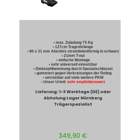
• max. Zuladung 75 Kg
• 127cm Tragrohrlänge
• 80 x 31 mm Alurohre stromlinienförmig in schwarz
• 21mm T-nut
• einfache Montage
• sehr universell einsetzbar
• Diebstahlhemmung durch Spezialschlüssel
• gummiert gegen Verkratzungen der Reling
• umrüstbar auf viele weitere PKW
• Unser Urteil:
sehr empfehlenswert
Lieferung: 1-3 Werktage (DE) oder
Abholung Lager Nürnberg
Trägerspezialist
349,90 €