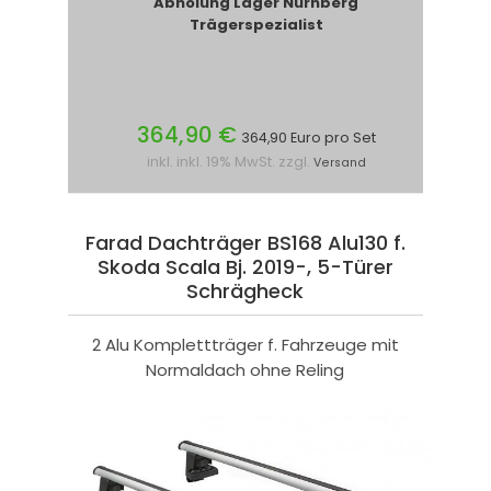
Abholung Lager Nürnberg
Trägerspezialist
364,90 €
364,90 Euro pro Set
inkl. inkl. 19% MwSt. zzgl.
Versand
Farad Dachträger BS168 Alu130 f.
Skoda Scala Bj. 2019-, 5-Türer
Schrägheck
2 Alu Komplettträger f. Fahrzeuge mit
Normaldach ohne Reling