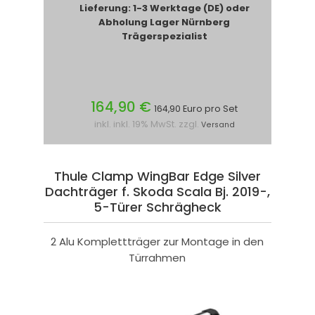
Lieferung: 1-3 Werktage (DE) oder
Abholung Lager Nürnberg
Trägerspezialist
164,90 €
164,90 Euro pro Set
inkl. inkl. 19% MwSt. zzgl.
Versand
Thule Clamp WingBar Edge Silver
Dachträger f. Skoda Scala Bj. 2019-,
5-Türer Schrägheck
2 Alu Komplettträger zur Montage in den
Türrahmen