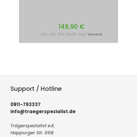
149,90 €
inkl. inkl. 19% MwSt. zzgl.
Versand
Support / Hotline
0911-793337
info@traegerspezialist.de
Trägerspezialist e.K.
Happurger Str. 66B