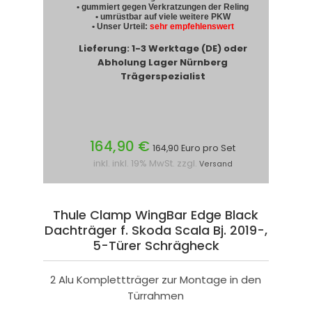
• gummiert gegen Verkratzungen der Reling
• umrüstbar auf viele weitere PKW
• Unser Urteil:
sehr empfehlenswert
Lieferung: 1-3 Werktage (DE) oder
Abholung Lager Nürnberg
Trägerspezialist
164,90 €
164,90 Euro pro Set
inkl. inkl. 19% MwSt. zzgl.
Versand
Thule Clamp WingBar Edge Black
Dachträger f. Skoda Scala Bj. 2019-,
5-Türer Schrägheck
2 Alu Komplettträger zur Montage in den
Türrahmen