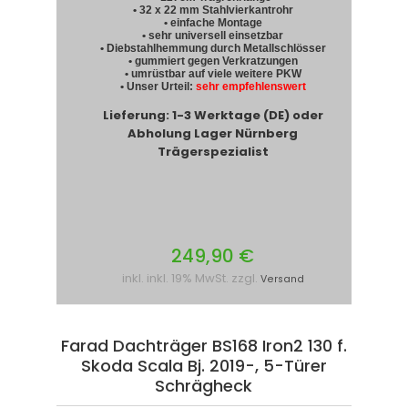
• 32 x 22 mm Stahlvierkantrohr
• einfache Montage
• sehr universell einsetzbar
• Diebstahlhemmung durch Metallschlösser
• gummiert gegen Verkratzungen
• umrüstbar auf viele weitere PKW
• Unser Urteil:
sehr empfehlenswert
Lieferung: 1-3 Werktage (DE) oder
Abholung Lager Nürnberg
Trägerspezialist
249,90 €
inkl. inkl. 19% MwSt. zzgl.
Versand
Farad Dachträger BS168 Iron2 130 f.
Skoda Scala Bj. 2019-, 5-Türer
Schrägheck