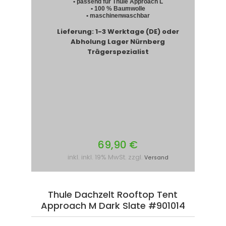
• passend für Thule Approach L
• 100 % Baumwolle
• maschinenwaschbar
Lieferung: 1-3 Werktage (DE) oder
Abholung Lager Nürnberg
Trägerspezialist
69,90 €
inkl. inkl. 19% MwSt. zzgl.
Versand
Thule Dachzelt Rooftop Tent
Approach M Dark Slate #901014