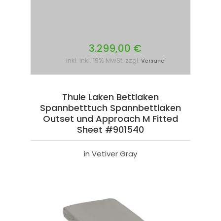
3.299,00 €
inkl. inkl. 19% MwSt. zzgl.
Versand
Thule Laken Bettlaken
Spannbetttuch Spannbettlaken
Outset und Approach M Fitted
Sheet #901540
in Vetiver Gray