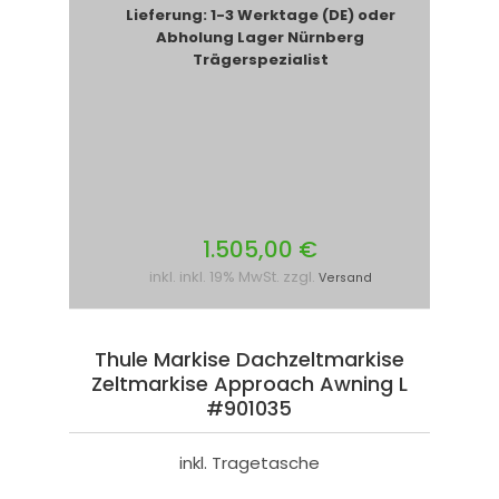
Lieferung: 1-3 Werktage (DE) oder
Abholung Lager Nürnberg
Trägerspezialist
1.505,00 €
inkl. inkl. 19% MwSt. zzgl.
Versand
Thule Markise Dachzeltmarkise
Zeltmarkise Approach Awning L
#901035
inkl. Tragetasche