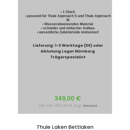
• 1 Stück
• passend für Thule Approach S und Thule Approach
M
• Wasserabweisendes Material
• schneller und einfacher Aufbau
• wesentliche Zubehörteile imklusive#
Lieferung: 1-3 Werktage (DE) oder
Abholung Lager Nürnberg
Trägerspezialist
349,00 €
inkl. inkl. 19% MwSt. zzgl.
Versand
Thule Laken Bettlaken