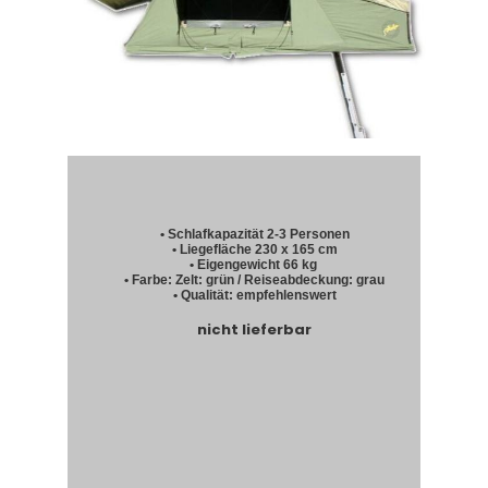
• Schlafkapazität 2-3 Personen
• Liegefläche 230 x 165 cm
• Eigengewicht 66 kg
• Farbe: Zelt: grün / Reiseabdeckung: grau
• Qualität: empfehlenswert
nicht lieferbar