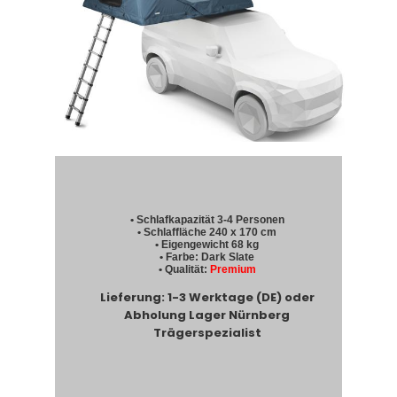
• Schlafkapazität 3-4 Personen
• Schlaffläche 240 x 170 cm
• Eigengewicht 68 kg
• Farbe: Dark Slate
• Qualität:
Premium
Lieferung: 1-3 Werktage (DE) oder
Abholung Lager Nürnberg
Trägerspezialist