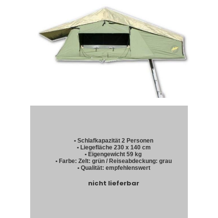
• Schlafkapazität 2 Personen
• Liegefläche 230 x 140 cm
• Eigengewicht 59 kg
• Farbe: Zelt: grün / Reiseabdeckung: grau
• Qualität: empfehlenswert
nicht lieferbar