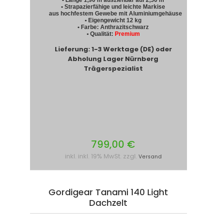
• Länge 1,90 m ausziehbar auf 2,50 m
• Strapazierfähige und leichte Markise
aus hochfestem Gewebe mit Aluminiumgehäuse
• Eigengewicht 12 kg
• Farbe: Anthrazitschwarz
• Qualität:
Premium
Lieferung: 1-3 Werktage (DE) oder
Abholung Lager Nürnberg
Trägerspezialist
799,00 €
inkl. inkl. 19% MwSt. zzgl.
Versand
Gordigear Tanami 140 Light
Dachzelt