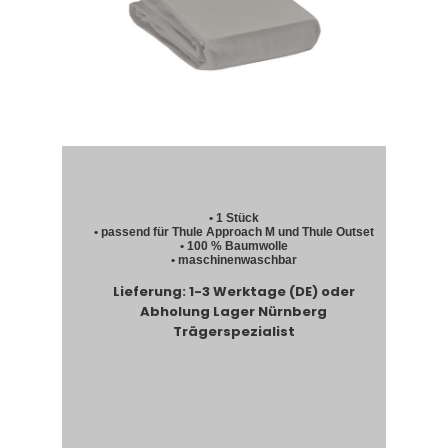
• 1 Stück
• passend für Thule Approach M und Thule Outset
• 100 % Baumwolle
• maschinenwaschbar
Lieferung: 1-3 Werktage (DE) oder
Abholung Lager Nürnberg
Trägerspezialist