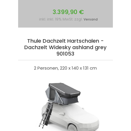
3.399,90 €
inkl. inkl. 19% MwSt. zzgl.
Versand
Thule Dachzelt Hartschalen -
Dachzelt Widesky ashland grey
901053
2 Personen, 220 x 140 x 131 cm