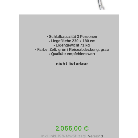
• Schlafkapazität 3 Personen
• Liegefläche 230 x 180 cm
• Eigengewicht 71 kg
• Farbe: Zelt: grün / Reiseabdeckung: grau
• Qualität: empfehlenswert
nicht lieferbar
2.055,00 €
inkl. inkl. 19% MwSt. zzgl.
Versand