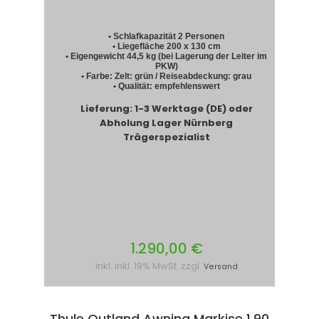
• Schlafkapazität 2 Personen
• Liegefläche 200 x 130 cm
• Eigengewicht 44,5 kg (bei Lagerung der Leiter im
PKW)
• Farbe: Zelt: grün / Reiseabdeckung: grau
• Qualität: empfehlenswert
Lieferung: 1-3 Werktage (DE) oder
Abholung Lager Nürnberg
Trägerspezialist
1.290,00 €
inkl. inkl. 19% MwSt. zzgl.
Versand
Thule Outland Awning Markise 1,90