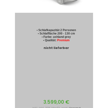
• Schlafkapazität 2 Personen
• Schlaffläche 200 - 130 cm
• Farbe: ashland grey
• Qualität:
Premium
nicht lieferbar
3.599,00 €
inkl. inkl. 19% MwSt. zzgl.