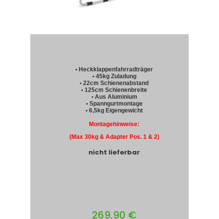
• Heckklappenfahrradträger
• 45kg Zuladung
• 22cm Schienenabstand
• 125cm Schienenbreite
• Aus Aluminium
• Spanngurtmontage
• 6,5kg Eigengewicht
Montagehinweise:
(Max 30kg & Adapter Pos. 1 & 2)
nicht lieferbar
269,90 €