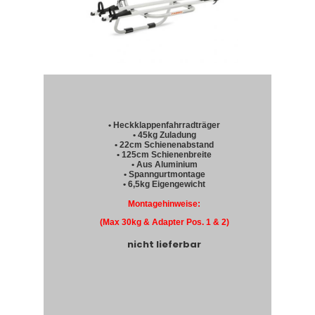
• Heckklappenfahrradträger
• 45kg Zuladung
• 22cm Schienenabstand
• 125cm Schienenbreite
• Aus Aluminium
• Spanngurtmontage
• 6,5kg Eigengewicht
Montagehinweise:
(Max 30kg & Adapter Pos. 1 & 2)
nicht lieferbar