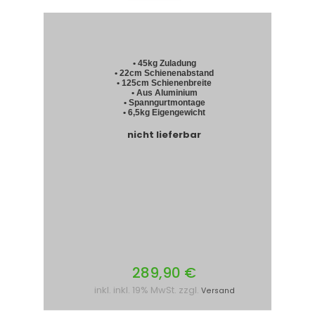
• 45kg Zuladung
• 22cm Schienenabstand
• 125cm Schienenbreite
• Aus Aluminium
• Spanngurtmontage
• 6,5kg Eigengewicht
nicht lieferbar
289,90 €
inkl. inkl. 19% MwSt. zzgl.
Versand