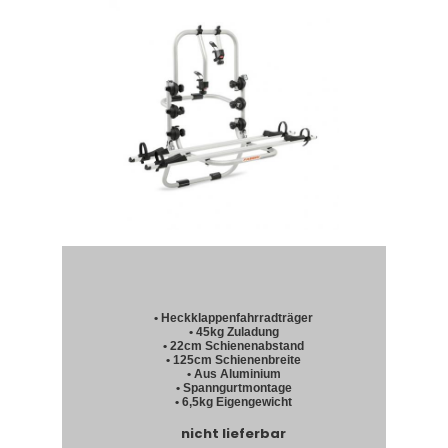
• Heckklappenfahrradträger
• 45kg Zuladung
• 22cm Schienenabstand
• 125cm Schienenbreite
• Aus Aluminium
• Spanngurtmontage
• 6,5kg Eigengewicht
nicht lieferbar