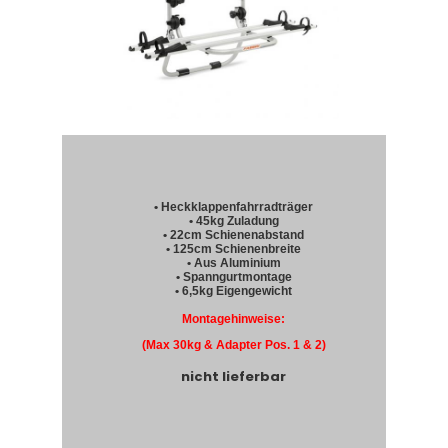
• Heckklappenfahrradträger
• 45kg Zuladung
• 22cm Schienenabstand
• 125cm Schienenbreite
• Aus Aluminium
• Spanngurtmontage
• 6,5kg Eigengewicht
Montagehinweise:
(Max 30kg & Adapter Pos. 1 & 2)
nicht lieferbar