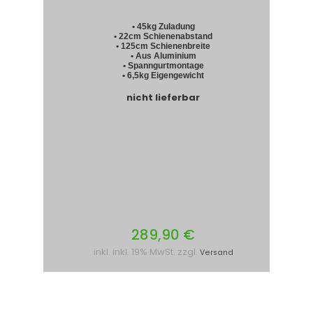
• 45kg Zuladung
• 22cm Schienenabstand
• 125cm Schienenbreite
• Aus Aluminium
• Spanngurtmontage
• 6,5kg Eigengewicht
nicht lieferbar
289,90 €
inkl. inkl. 19% MwSt. zzgl.
Versand