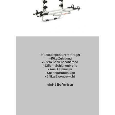
• Heckklappenfahrradträger
• 45kg Zuladung
• 22cm Schienenabstand
• 125cm Schienenbreite
• Aus Aluminium
• Spanngurtmontage
• 6,5kg Eigengewicht
nicht lieferbar