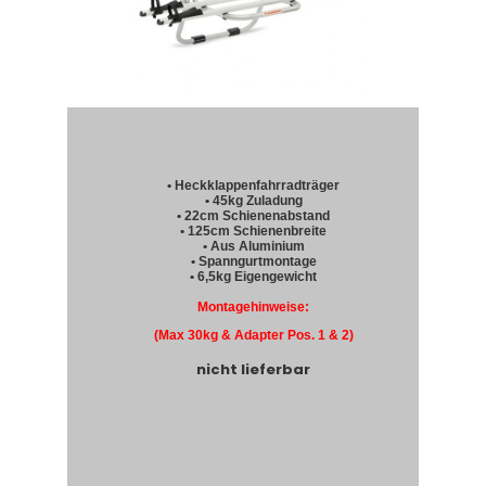
• Heckklappenfahrradträger
• 45kg Zuladung
• 22cm Schienenabstand
• 125cm Schienenbreite
• Aus Aluminium
• Spanngurtmontage
• 6,5kg Eigengewicht
Montagehinweise:
(Max 30kg & Adapter Pos. 1 & 2)
nicht lieferbar