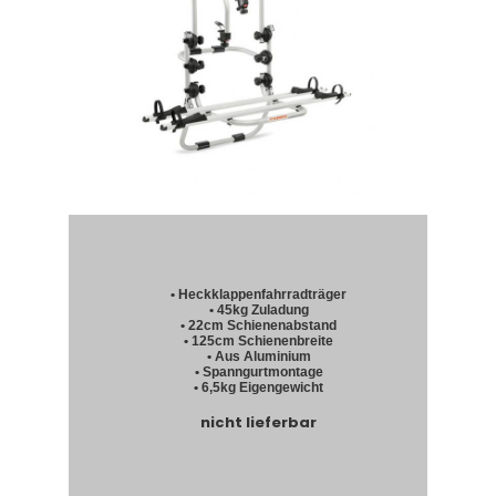
• Heckklappenfahrradträger
• 45kg Zuladung
• 22cm Schienenabstand
• 125cm Schienenbreite
• Aus Aluminium
• Spanngurtmontage
• 6,5kg Eigengewicht
nicht lieferbar