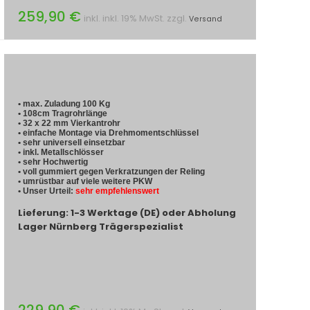
259,90 €
inkl. inkl. 19% MwSt. zzgl.
Versand
• max. Zuladung 100 Kg
• 108cm Tragrohrlänge
• 32 x 22 mm Vierkantrohr
• einfache Montage via Drehmomentschlüssel
• sehr universell einsetzbar
• inkl. Metallschlösser
• sehr Hochwertig
• voll gummiert gegen Verkratzungen der Reling
• umrüstbar auf viele weitere PKW
• Unser Urteil:
sehr empfehlenswert
Lieferung: 1-3 Werktage (DE) oder Abholung
Lager Nürnberg Trägerspezialist
229,90 €