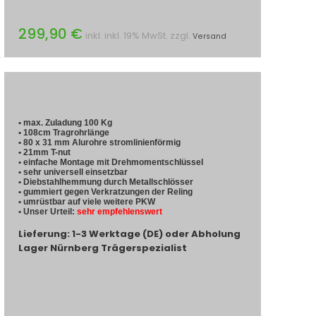
299,90 €
inkl. inkl. 19% MwSt. zzgl.
Versand
• max. Zuladung 100 Kg
• 108cm Tragrohrlänge
• 80 x 31 mm Alurohre stromlinienförmig
• 21mm T-nut
• einfache Montage mit Drehmomentschlüssel
• sehr universell einsetzbar
• Diebstahlhemmung durch Metallschlösser
• gummiert gegen Verkratzungen der Reling
• umrüstbar auf viele weitere PKW
• Unser Urteil:
sehr empfehlenswert
Lieferung: 1-3 Werktage (DE) oder Abholung
Lager Nürnberg Trägerspezialist