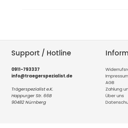
Support / Hotline
Infor
0911-793337
Widerrufs
info@traegerspezialist.de
Impressu
AGB
Trägerspezialist e.K.
Zahlung u
Happurger Str. 66B
Über uns
90482 Nürnberg
Datenschu