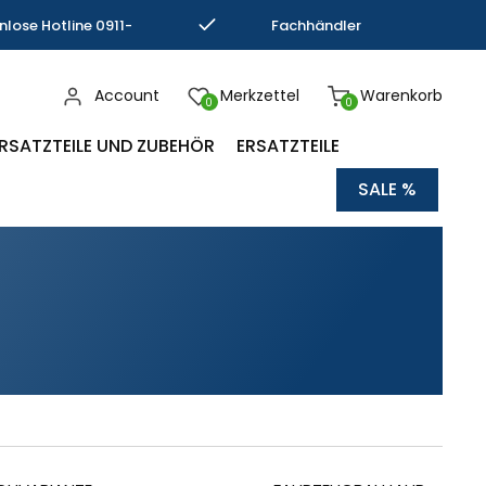
nlose Hotline 0911-
Fachhändler
793337
Kompetenz
Account
Merkzettel
Warenkorb
0
0
RSATZTEILE UND ZUBEHÖR
ERSATZTEILE
SALE %