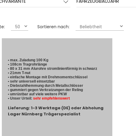
CHVARIANTE
FAHRZEUGBAUJAHR
te:
Sortieren nach:
• max. Zuladung 100 Kg
• 108cm Tragrohrlänge
• 80 x 31 mm Alurohre stromlinienförmig in schwarz
• 21mm T-nut
• einfache Montage mit Drehmomentschlüssel
• sehr universell einsetzbar
• Diebstahlhemmung durch Metallschlösser
• gummiert gegen Verkratzungen der Reling
• umrüstbar auf viele weitere PKW
• Unser Urteil:
sehr empfehlenswert
Lieferung: 1-3 Werktage (DE) oder Abholung
Lager Nürnberg Trägerspezialist