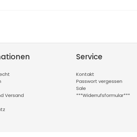
mationen
Service
recht
Kontakt
m
Passwort vergessen
Sale
nd Versand
***Widerrufsformular***
tz