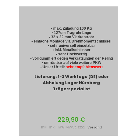
• max. Zuladung 100 Kg
• 127cm Tragrohrlänge
• 32 x 22 mm Vierkantrohr
• einfache Montage via Drehmomentschlüssel
• sehr universell einsetzbar
• inkl. Metallschlösser
• sehr Hochwertig
• voll gummiert gegen Verkratzungen der Reling
• umrüstbar auf viele weitere PKW
• Unser Urteil:
sehr empfehlenswert
Lieferung: 1-3 Werktage (DE) oder
Abholung Lager Nürnberg
Trägerspezialist
229,90 €
inkl. inkl. 19% MwSt. zzgl.
Versand