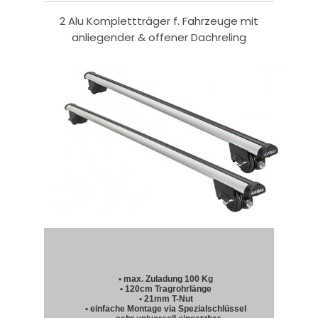
2 Alu Komplettträger f. Fahrzeuge mit
anliegender & offener Dachreling
• max. Zuladung 100 Kg
• 120cm Tragrohrlänge
• 21mm T-Nut
• einfache Montage via Spezialschlüssel