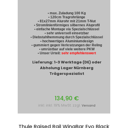
• max. Zuladung 100 Kg
• 120cm Tragrohrlänge
• 81x27mm Alurohr mit 21mm T-Nut
• Stromlinienförmiges silbernes Aluprofil
• einfache Montage via Spezialschlüssel
• sehr universell einsetzbar
• Diebstahlhemmung durch Spezialschlüssel
• hochwertiges Aluminiumdesign
• gummiert gegen Verkratzungen der Reling
• umrüstbar auf viele weitere PKW
• Unser Urteil:
sehr empfehlenswert
Lieferung: 1-3 Werktage (DE) oder
Abholung Lager Nürnberg
Trägerspezialist
134,90 €
inkl. inkl. 19% MwSt. zzgl.
Versand
Thule Raised Rail WingBar Evo Black