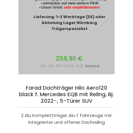
• umrüstbar auf viele weitere PKW
• Unser Urteil:
sehr empfehlenswert
Lieferung: 1-3 Werktage (DE) oder
Abholung Lager Nürnberg
Trägerspezialist
259,90 €
inkl. inkl. 19% MwSt. zzgl.
Versand
Farad Dachträger Hilo Aero120
black f. Mercedes EQB mit Reling, Bj.
2022-, 5-Türer SUV
2 Alu Komplettträger Alu f. Fahrzeuge mit
integrierter und offener Dachreling