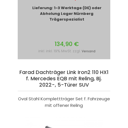
Lieferung: 1-3 Werktage (DE) oder
Abholung Lager Nürnberg
Trägerspezialist
134,90 €
inkl. inkl. 19% MwSt. zzgl.
Versand
Farad Dachträger Link Iron2 110 HX1
f. Mercedes EQB mit Reling, Bj.
2022-, 5-Türer SUV
Oval Stahl Komplettträger Set f. Fahrzeuge
mit offener Reling