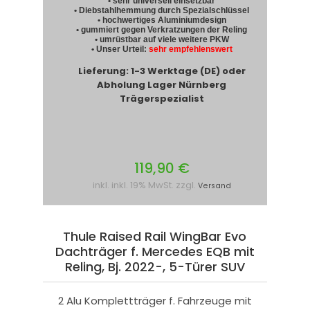
• sehr universell einsetzbar
• Diebstahlhemmung durch Spezialschlüssel
• hochwertiges Aluminiumdesign
• gummiert gegen Verkratzungen der Reling
• umrüstbar auf viele weitere PKW
• Unser Urteil:
sehr empfehlenswert
Lieferung: 1-3 Werktage (DE) oder
Abholung Lager Nürnberg
Trägerspezialist
119,90 €
inkl. inkl. 19% MwSt. zzgl.
Versand
Thule Raised Rail WingBar Evo
Dachträger f. Mercedes EQB mit
Reling, Bj. 2022-, 5-Türer SUV
2 Alu Komplettträger f. Fahrzeuge mit