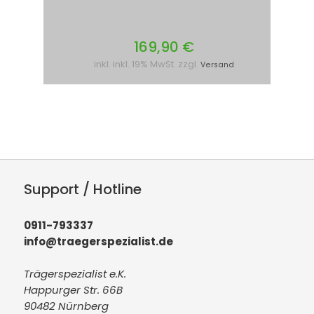
169,90 €
inkl. inkl. 19% MwSt. zzgl.
Versand
Support / Hotline
0911-793337
info@traegerspezialist.de
Trägerspezialist e.K.
Happurger Str. 66B
90482 Nürnberg