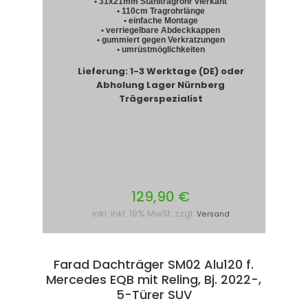
• 31x21mm Stahltragrohr vierkant
• 110cm Tragrohrlänge
• einfache Montage
• verriegelbare Abdeckkappen
• gummiert gegen Verkratzungen
• umrüstmöglichkeiten
Lieferung: 1-3 Werktage (DE) oder
Abholung Lager Nürnberg
Trägerspezialist
129,90 €
inkl. inkl. 19% MwSt. zzgl.
Versand
Farad Dachträger SM02 Alu120 f.
Mercedes EQB mit Reling, Bj. 2022-,
5-Türer SUV