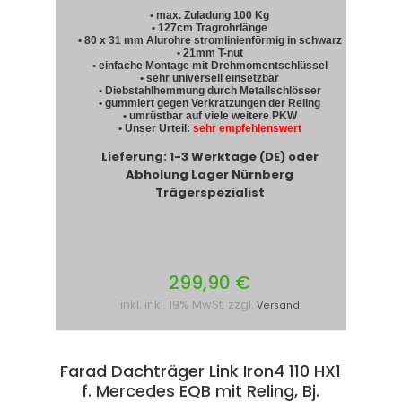
• max. Zuladung 100 Kg
• 127cm Tragrohrlänge
• 80 x 31 mm Alurohre stromlinienförmig in schwarz
• 21mm T-nut
• einfache Montage mit Drehmomentschlüssel
• sehr universell einsetzbar
• Diebstahlhemmung durch Metallschlösser
• gummiert gegen Verkratzungen der Reling
• umrüstbar auf viele weitere PKW
• Unser Urteil:
sehr empfehlenswert
Lieferung: 1-3 Werktage (DE) oder
Abholung Lager Nürnberg
Trägerspezialist
299,90 €
inkl. inkl. 19% MwSt. zzgl.
Versand
Farad Dachträger Link Iron4 110 HX1
f. Mercedes EQB mit Reling, Bj.