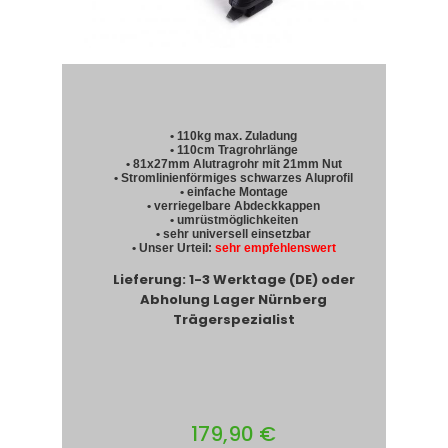
• 110kg max. Zuladung
• 110cm Tragrohrlänge
• 81x27mm Alutragrohr mit 21mm Nut
• Stromlinienförmiges schwarzes Aluprofil
• einfache Montage
• verriegelbare Abdeckkappen
• umrüstmöglichkeiten
• sehr universell einsetzbar
• Unser Urteil:
sehr empfehlenswert
Lieferung: 1-3 Werktage (DE) oder
Abholung Lager Nürnberg
Trägerspezialist
179,90 €