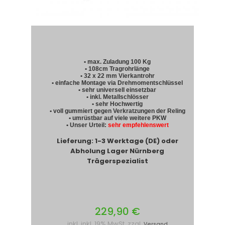
• max. Zuladung 100 Kg
• 108cm Tragrohrlänge
• 32 x 22 mm Vierkantrohr
• einfache Montage via Drehmomentschlüssel
• sehr universell einsetzbar
• inkl. Metallschlösser
• sehr Hochwertig
• voll gummiert gegen Verkratzungen der Reling
• umrüstbar auf viele weitere PKW
• Unser Urteil:
sehr empfehlenswert
Lieferung: 1-3 Werktage (DE) oder
Abholung Lager Nürnberg
Trägerspezialist
229,90 €
inkl. inkl. 19% MwSt. zzgl.
Versand