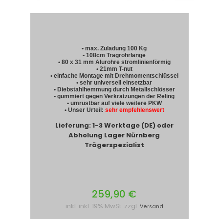
• max. Zuladung 100 Kg
• 108cm Tragrohrlänge
• 80 x 31 mm Alurohre stromlinienförmig
• 21mm T-nut
• einfache Montage mit Drehmomentschlüssel
• sehr universell einsetzbar
• Diebstahlhemmung durch Metallschlösser
• gummiert gegen Verkratzungen der Reling
• umrüstbar auf viele weitere PKW
• Unser Urteil:
sehr empfehlenswert
Lieferung: 1-3 Werktage (DE) oder
Abholung Lager Nürnberg
Trägerspezialist
259,90 €
inkl. inkl. 19% MwSt. zzgl.
Versand