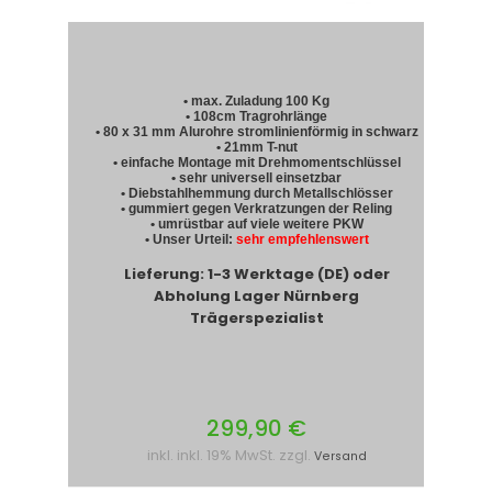
• max. Zuladung 100 Kg
• 108cm Tragrohrlänge
• 80 x 31 mm Alurohre stromlinienförmig in schwarz
• 21mm T-nut
• einfache Montage mit Drehmomentschlüssel
• sehr universell einsetzbar
• Diebstahlhemmung durch Metallschlösser
• gummiert gegen Verkratzungen der Reling
• umrüstbar auf viele weitere PKW
• Unser Urteil:
sehr empfehlenswert
Lieferung: 1-3 Werktage (DE) oder
Abholung Lager Nürnberg
Trägerspezialist
299,90 €
inkl. inkl. 19% MwSt. zzgl.
Versand