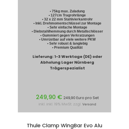
• 75kg max. Zuladung
• 127cm Tragrohrlänge
• 32 x 22 mm Stahlvierkantrohr
• Inkl. Drehmomentschlüssel zur Montage
• Sehr einfache Montage
• Diebstahlhemmung durch Metallschlösser
• Gummiert gegen Verkratzungen
• Umrüstbar auf viele weitere PKW
• Sehr robust & langlebig
• Premium Qualität
Lieferung: 1-3 Werktage (DE) oder
Abholung Lager Nürnberg
Trägerspezialist
249,90 €
249,90 Euro pro Set
inkl. inkl. 19% MwSt. zzgl.
Versand
Thule Clamp WingBar Evo Alu