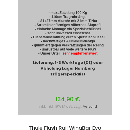
• max. Zuladung 100 Kg
• 110cm Tragrohrlänge
• 81x27mm Alurohr mit 21mm T-Nut
• Stromlinienförmiges silbernes Aluprofil
• einfache Montage via Spezialschlüssel
• sehr universell einsetzbar
• Diebstahlhemmung durch Spezialschlüssel
• hochwertiges Aluminiumdesign
• gummiert gegen Verkratzungen der Reling
• umrüstbar auf viele weitere PKW
• Unser Urteil:
sehr empfehlenswert
Lieferung: 1-3 Werktage (DE) oder
Abholung Lager Nürnberg
Trägerspezialist
134,90 €
inkl. inkl. 19% MwSt. zzgl.
Versand
Thule Flush Rail WingBar Evo