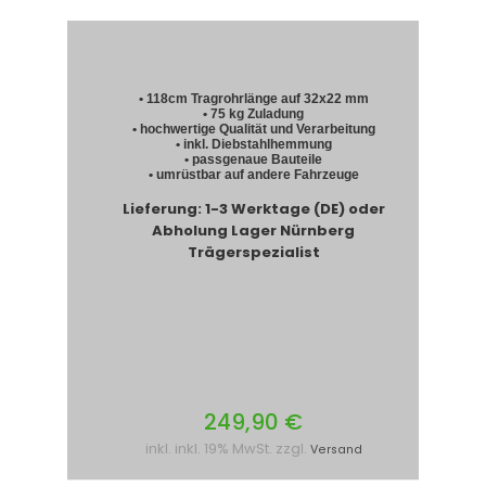
• 118cm Tragrohrlänge auf 32x22 mm
• 75 kg Zuladung
• hochwertige Qualität und Verarbeitung
• inkl. Diebstahlhemmung
• passgenaue Bauteile
• umrüstbar auf andere Fahrzeuge
Lieferung: 1-3 Werktage (DE) oder
Abholung Lager Nürnberg
Trägerspezialist
249,90 €
inkl. inkl. 19% MwSt. zzgl.
Versand