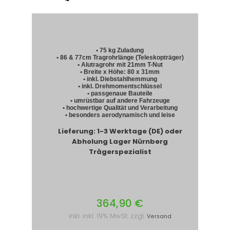
• 75 kg Zuladung
• 86 & 77cm Tragrohrlänge (Teleskopträger)
• Alutragrohr mit 21mm T-Nut
• Breite x Höhe: 80 x 31mm
• inkl. Diebstahlhemmung
• inkl. Drehmomentschlüssel
• passgenaue Bauteile
• umrüstbar auf andere Fahrzeuge
• hochwertige Qualität und Verarbeitung
• besonders aerodynamisch und leise
Lieferung: 1-3 Werktage (DE) oder
Abholung Lager Nürnberg
Trägerspezialist
364,90 €
inkl. inkl. 19% MwSt. zzgl.
Versand