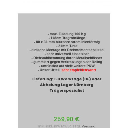
• max. Zuladung 100 Kg
• 118cm Tragrohrlänge
• 80 x 31 mm Alurohre stromlinienförmig
• 21mm T-nut
• einfache Montage mit Drehmomentschlüssel
• sehr universell einsetzbar
• Diebstahlhemmung durch Metallschlösser
• gummiert gegen Verkratzungen der Reling
• umrüstbar auf viele weitere PKW
• Unser Urteil:
sehr empfehlenswert
Lieferung: 1-3 Werktage (DE) oder
Abholung Lager Nürnberg
Trägerspezialist
259,90 €
inkl. inkl. 19% MwSt. zzgl.
Versand