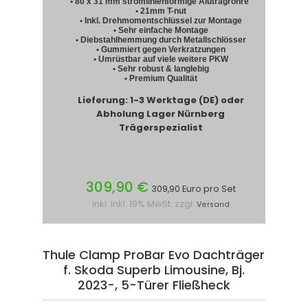
• 80 x 31 mm stromlinienförmige Alutragrohre
• 21mm T-nut
• Inkl. Drehmomentschlüssel zur Montage
• Sehr einfache Montage
• Diebstahlhemmung durch Metallschlösser
• Gummiert gegen Verkratzungen
• Umrüstbar auf viele weitere PKW
• Sehr robust & langlebig
• Premium Qualität
Lieferung: 1-3 Werktage (DE) oder
Abholung Lager Nürnberg
Trägerspezialist
309,90 €
309,90 Euro pro Set
inkl. inkl. 19% MwSt. zzgl.
Versand
Thule Clamp ProBar Evo Dachträger
f. Skoda Superb Limousine, Bj.
2023-, 5-Türer Fließheck