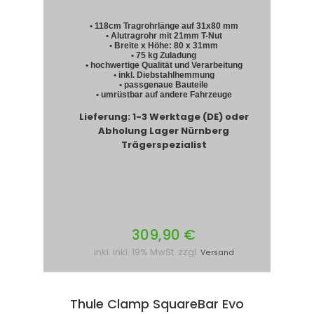
• 118cm Tragrohrlänge auf 31x80 mm
• Alutragrohr mit 21mm T-Nut
• Breite x Höhe: 80 x 31mm
• 75 kg Zuladung
• hochwertige Qualität und Verarbeitung
• inkl. Diebstahlhemmung
• passgenaue Bauteile
• umrüstbar auf andere Fahrzeuge
Lieferung: 1-3 Werktage (DE) oder
Abholung Lager Nürnberg
Trägerspezialist
309,90 €
inkl. inkl. 19% MwSt. zzgl.
Versand
Thule Clamp SquareBar Evo