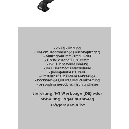
• 75 kg Zuladung
• 104 cm Tragrohrlänge (Teleskopträger)
• Alutragrohr mit 21mm T-Nut
• Breite x Höhe: 80 x 31mm
• inkl. Diebstahlhemmung
• inkl. Drehmomentschlüssel
• passgenaue Bauteile
• umrüstbar auf andere Fahrzeuge
• hochwertige Qualität und Verarbeitung
• besonders aerodynamisch und leise
Lieferung: 1-3 Werktage (DE) oder
Abholung Lager Nürnberg
Trägerspezialist