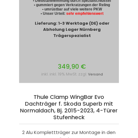
• Diebstahlhemmung durch Spezialschlüssel
• gummiert gegen Verkratzungen der Reling
• umrüstbar auf viele weitere PKW
• Unser Urteil:
sehr empfehlenswert
Lieferung: 1-3 Werktage (DE) oder
Abholung Lager Nürnberg
Trägerspezialist
349,90 €
inkl. inkl. 19% MwSt. zzgl.
Versand
Thule Clamp WingBar Evo
Dachträger f. Skoda Superb mit
Normaldach, Bj. 2015-2023, 4-Türer
Stufenheck
2 Alu Komplettträger zur Montage in den