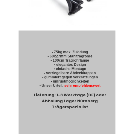
• 75kg max. Zuladung
• 60x27mm Stahltragrohre
• 100cm Tragrohrlänge
• elegantes Design
• einfache Montage
• verriegelbare Abdeckkappen
• gummiert gegen Verkratzungen
• umrüstmöglichkeiten
• Unser Urteil:
sehr empfehlenswert
Lieferung: 1-3 Werktage (DE) oder
Abholung Lager Nürnberg
Trägerspezialist