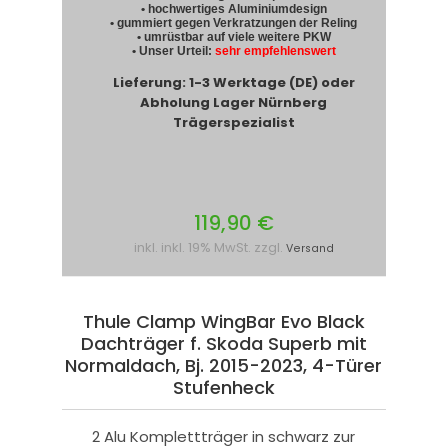
• hochwertiges Aluminiumdesign
• gummiert gegen Verkratzungen der Reling
• umrüstbar auf viele weitere PKW
• Unser Urteil:
sehr empfehlenswert
Lieferung: 1-3 Werktage (DE) oder
Abholung Lager Nürnberg
Trägerspezialist
119,90 €
inkl. inkl. 19% MwSt. zzgl.
Versand
Thule Clamp WingBar Evo Black
Dachträger f. Skoda Superb mit
Normaldach, Bj. 2015-2023, 4-Türer
Stufenheck
2 Alu Komplettträger in schwarz zur