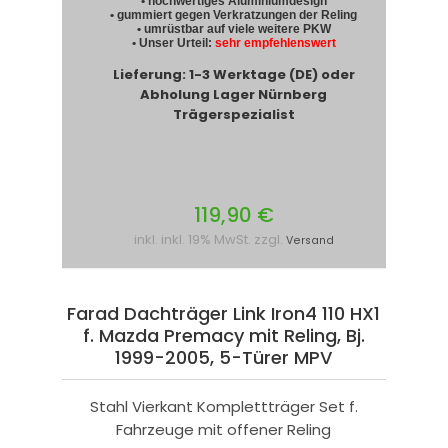
• hochwertiges Aluminiumdesign
• gummiert gegen Verkratzungen der Reling
• umrüstbar auf viele weitere PKW
• Unser Urteil:
sehr empfehlenswert
Lieferung: 1-3 Werktage (DE) oder
Abholung Lager Nürnberg
Trägerspezialist
119,90 €
inkl. inkl. 19% MwSt. zzgl.
Versand
Farad Dachträger Link Iron4 110 HX1
f. Mazda Premacy mit Reling, Bj.
1999-2005, 5-Türer MPV
Stahl Vierkant Komplettträger Set f.
Fahrzeuge mit offener Reling