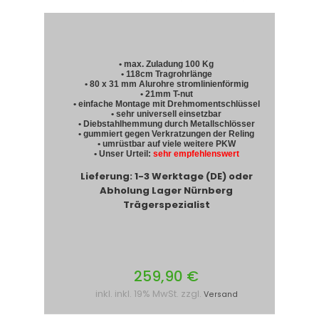
• max. Zuladung 100 Kg
• 118cm Tragrohrlänge
• 80 x 31 mm Alurohre stromlinienförmig
• 21mm T-nut
• einfache Montage mit Drehmomentschlüssel
• sehr universell einsetzbar
• Diebstahlhemmung durch Metallschlösser
• gummiert gegen Verkratzungen der Reling
• umrüstbar auf viele weitere PKW
• Unser Urteil:
sehr empfehlenswert
Lieferung: 1-3 Werktage (DE) oder
Abholung Lager Nürnberg
Trägerspezialist
259,90 €
inkl. inkl. 19% MwSt. zzgl.
Versand