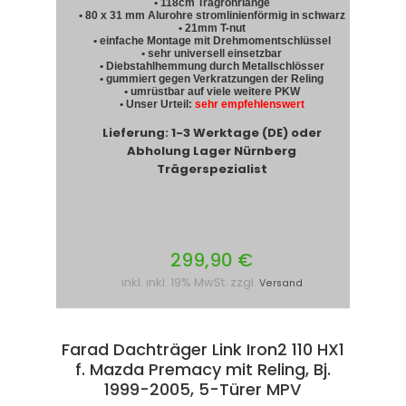
• 118cm Tragrohrlänge
• 80 x 31 mm Alurohre stromlinienförmig in schwarz
• 21mm T-nut
• einfache Montage mit Drehmomentschlüssel
• sehr universell einsetzbar
• Diebstahlhemmung durch Metallschlösser
• gummiert gegen Verkratzungen der Reling
• umrüstbar auf viele weitere PKW
• Unser Urteil:
sehr empfehlenswert
Lieferung: 1-3 Werktage (DE) oder
Abholung Lager Nürnberg
Trägerspezialist
299,90 €
inkl. inkl. 19% MwSt. zzgl.
Versand
Farad Dachträger Link Iron2 110 HX1
f. Mazda Premacy mit Reling, Bj.
1999-2005, 5-Türer MPV