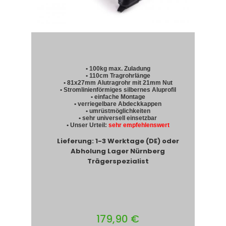
• 100kg max. Zuladung
• 110cm Tragrohrlänge
• 81x27mm Alutragrohr mit 21mm Nut
• Stromlinienförmiges silbernes Aluprofil
• einfache Montage
• verriegelbare Abdeckkappen
• umrüstmöglichkeiten
• sehr universell einsetzbar
• Unser Urteil:
sehr empfehlenswert
Lieferung: 1-3 Werktage (DE) oder
Abholung Lager Nürnberg
Trägerspezialist
179,90 €