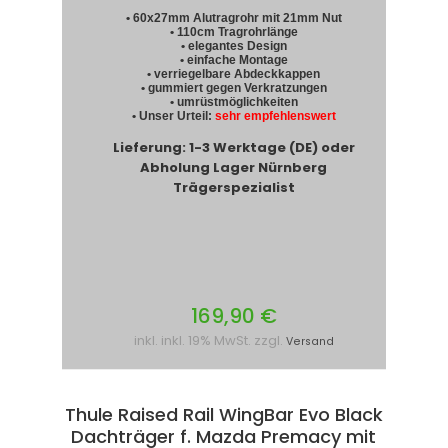
• 60x27mm Alutragrohr mit 21mm Nut
• 110cm Tragrohrlänge
• elegantes Design
• einfache Montage
• verriegelbare Abdeckkappen
• gummiert gegen Verkratzungen
• umrüstmöglichkeiten
• Unser Urteil:
sehr empfehlenswert
Lieferung: 1-3 Werktage (DE) oder
Abholung Lager Nürnberg
Trägerspezialist
169,90 €
inkl. inkl. 19% MwSt. zzgl.
Versand
Thule Raised Rail WingBar Evo Black
Dachträger f. Mazda Premacy mit