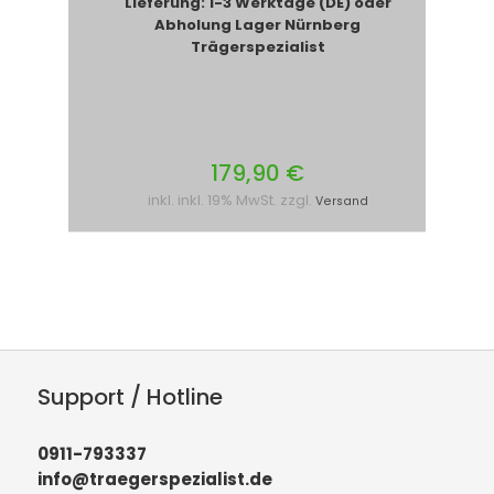
Lieferung: 1-3 Werktage (DE) oder
Abholung Lager Nürnberg
Trägerspezialist
179,90 €
inkl. inkl. 19% MwSt. zzgl.
Versand
Support / Hotline
0911-793337
info@traegerspezialist.de