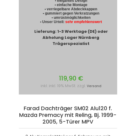
• elegantes Design
• einfache Montage
• verriegelbare Abdeckkappen
• gummiert gegen Verkratzungen
• umrüstmöglichkeiten
• Unser Urteil:
sehr empfehlenswert
Lieferung: 1-3 Werktage (DE) oder
Abholung Lager Nürnberg
Trägerspezialist
119,90 €
inkl. inkl. 19% MwSt. zzgl.
Versand
Farad Dachträger SM02 Alu120 f.
Mazda Premacy mit Reling, Bj. 1999-
2005, 5-Türer MPV