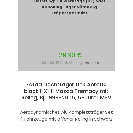
Lieferung: 1-3 Werktage (DE) oder
Abholung Lager Nürnberg
Trägerspezialist
129,90 €
inkl. inkl. 19% MwSt. zzgl.
Versand
Farad Dachträger Link Aero110
black HX1 f. Mazda Premacy mit
Reling, Bj. 1999-2005, 5-Türer MPV
Aerodynamisches Alu Komplettträger Set
f. Fahrzeuge mit offener Reling in Schwarz