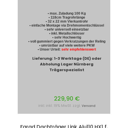
• max. Zuladung 100 Kg
• 118cm Tragrohrlänge
• 32 x 22 mm Vierkantrohr
• einfache Montage via Drehmomentschlüssel
• sehr universell einsetzbar
• inkl. Metallschlösser
• sehr Hochwertig
• voll gummiert gegen Verkratzungen der Reling
• umrüstbar auf viele weitere PKW
• Unser Urteil:
sehr empfehlenswert
Lieferung: 1-3 Werktage (DE) oder
Abholung Lager Nürnberg
Trägerspezialist
229,90 €
inkl. inkl. 19% MwSt. zzgl.
Versand
Farad Dachträger Link Alu110 HX1 f.