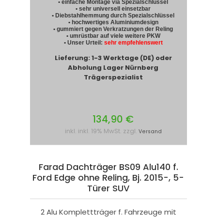
• einfache Montage via Spezialschlüssel
• sehr universell einsetzbar
• Diebstahlhemmung durch Spezialschlüssel
• hochwertiges Aluminiumdesign
• gummiert gegen Verkratzungen der Reling
• umrüstbar auf viele weitere PKW
• Unser Urteil:
sehr empfehlenswert
Lieferung: 1-3 Werktage (DE) oder
Abholung Lager Nürnberg
Trägerspezialist
134,90 €
inkl. inkl. 19% MwSt. zzgl.
Versand
Farad Dachträger BS09 Alu140 f.
Ford Edge ohne Reling, Bj. 2015-, 5-
Türer SUV
2 Alu Komplettträger f. Fahrzeuge mit