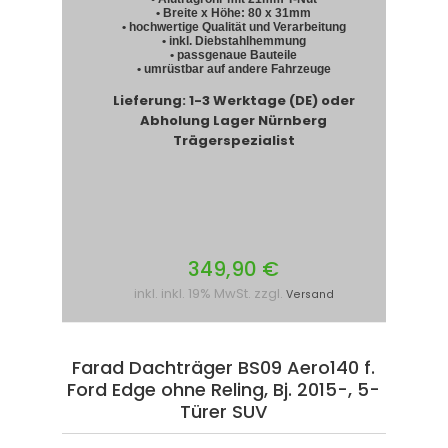
• Breite x Höhe: 80 x 31mm
• hochwertige Qualität und Verarbeitung
• inkl. Diebstahlhemmung
• passgenaue Bauteile
• umrüstbar auf andere Fahrzeuge
Lieferung: 1-3 Werktage (DE) oder
Abholung Lager Nürnberg
Trägerspezialist
349,90 €
inkl. inkl. 19% MwSt. zzgl.
Versand
Farad Dachträger BS09 Aero140 f.
Ford Edge ohne Reling, Bj. 2015-, 5-
Türer SUV