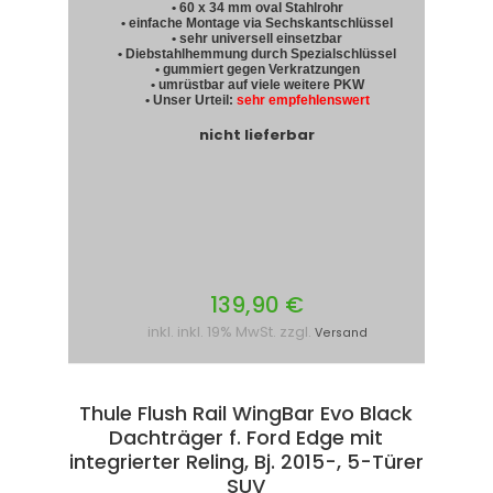
• 60 x 34 mm oval Stahlrohr
• einfache Montage via Sechskantschlüssel
• sehr universell einsetzbar
• Diebstahlhemmung durch Spezialschlüssel
• gummiert gegen Verkratzungen
• umrüstbar auf viele weitere PKW
• Unser Urteil:
sehr empfehlenswert
nicht lieferbar
139,90 €
inkl. inkl. 19% MwSt. zzgl.
Versand
Thule Flush Rail WingBar Evo Black
Dachträger f. Ford Edge mit
integrierter Reling, Bj. 2015-, 5-Türer
SUV