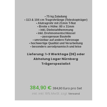
• 75 kg Zuladung
• 113 & 104 cm Tragrohrlänge (Teleskopträger)
• Alutragrohr mit 21mm T-Nut
• Breite x Höhe: 80 x 31mm
• inkl. Diebstahlhemmung
• inkl. Drehmomentschlüssel
• passgenaue Bauteile
• umrüstbar auf andere Fahrzeuge
• hochwertige Qualität und Verarbeitung
• besonders aerodynamisch und leise
Lieferung: 1-3 Werktage (DE) oder
Abholung Lager Nürnberg
Trägerspezialist
384,90 €
384,90 Euro pro Set
inkl. inkl. 19% MwSt. zzgl.
Versand