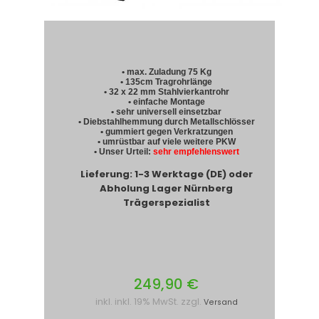
• max. Zuladung 75 Kg
• 135cm Tragrohrlänge
• 32 x 22 mm Stahlvierkantrohr
• einfache Montage
• sehr universell einsetzbar
• Diebstahlhemmung durch Metallschlösser
• gummiert gegen Verkratzungen
• umrüstbar auf viele weitere PKW
• Unser Urteil:
sehr empfehlenswert
Lieferung: 1-3 Werktage (DE) oder
Abholung Lager Nürnberg
Trägerspezialist
249,90 €
inkl. inkl. 19% MwSt. zzgl.
Versand