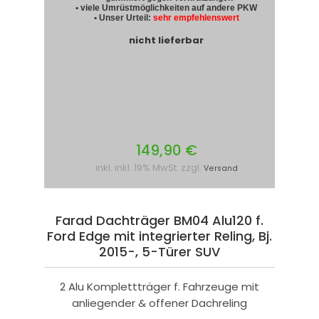
• viele Umrüstmöglichkeiten auf andere PKW
• Unser Urteil:
sehr empfehlenswert
nicht lieferbar
149,90 €
inkl. inkl. 19% MwSt. zzgl.
Versand
Farad Dachträger BM04 Alu120 f.
Ford Edge mit integrierter Reling, Bj.
2015-, 5-Türer SUV
2 Alu Komplettträger f. Fahrzeuge mit
anliegender & offener Dachreling