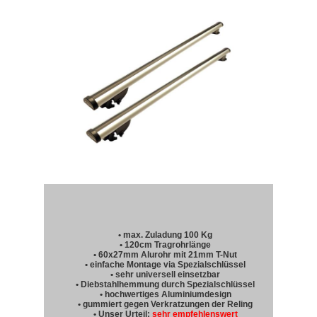
• max. Zuladung 100 Kg
• 120cm Tragrohrlänge
• 60x27mm Alurohr mit 21mm T-Nut
• einfache Montage via Spezialschlüssel
• sehr universell einsetzbar
• Diebstahlhemmung durch Spezialschlüssel
• hochwertiges Aluminiumdesign
• gummiert gegen Verkratzungen der Reling
• Unser Urteil:
sehr empfehlenswert