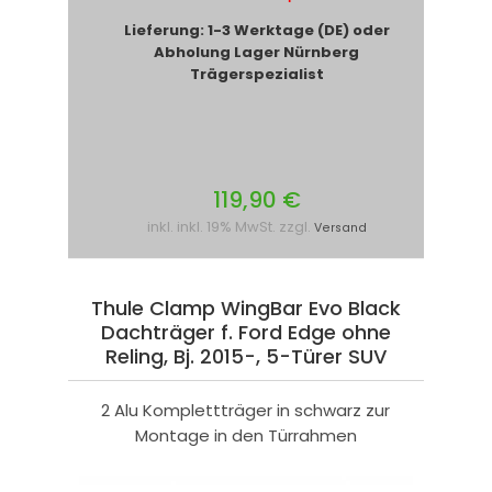
Lieferung: 1-3 Werktage (DE) oder
Abholung Lager Nürnberg
Trägerspezialist
119,90 €
inkl. inkl. 19% MwSt. zzgl.
Versand
Thule Clamp WingBar Evo Black
Dachträger f. Ford Edge ohne
Reling, Bj. 2015-, 5-Türer SUV
2 Alu Komplettträger in schwarz zur
Montage in den Türrahmen