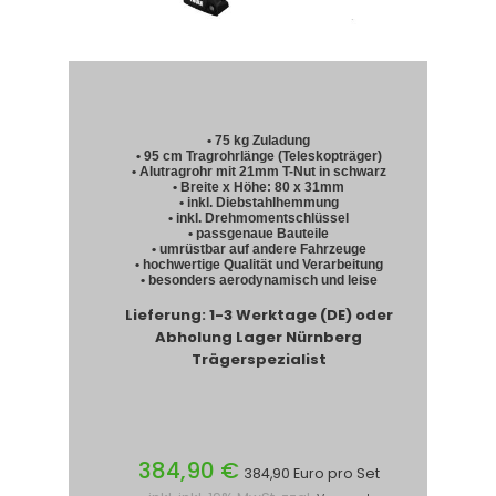
• 75 kg Zuladung
• 95 cm Tragrohrlänge (Teleskopträger)
• Alutragrohr mit 21mm T-Nut in schwarz
• Breite x Höhe: 80 x 31mm
• inkl. Diebstahlhemmung
• inkl. Drehmomentschlüssel
• passgenaue Bauteile
• umrüstbar auf andere Fahrzeuge
• hochwertige Qualität und Verarbeitung
• besonders aerodynamisch und leise
Lieferung: 1-3 Werktage (DE) oder
Abholung Lager Nürnberg
Trägerspezialist
384,90 €
384,90 Euro pro Set