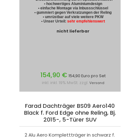
• hochwertiges Aluminiumdesign
• einfache Montage via Inbussschlüssel
• gummiert gegen Verkratzungen der Reling
• umrüstbar auf viele weitere PKW
• Unser Urteil:
sehr empfehlenswert
nicht lieferbar
154,90 €
154,90 Euro pro Set
inkl. inkl. 19% MwSt. zzgl.
Versand
Farad Dachträger BS09 Aero140
Black f. Ford Edge ohne Reling, Bj.
2015-, 5-Türer SUV
2 Alu Aero Komplettträger in schwarz f.