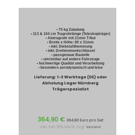
• 75 kg Zuladung
• 113 & 104 cm Tragrohrlänge (Teleskopträger)
• Alutragrohr mit 21mm T-Nut
• Breite x Höhe: 80 x 31mm
• inkl. Diebstahlhemmung
• inkl. Drehmomentschlüssel
• passgenaue Bauteile
• umrüstbar auf andere Fahrzeuge
• hochwertige Qualität und Verarbeitung
• besonders aerodynamisch und leise
Lieferung: 1-3 Werktage (DE) oder
Abholung Lager Nürnberg
Trägerspezialist
364,90 €
364,90 Euro pro Set
inkl. inkl. 19% MwSt. zzgl.
Versand