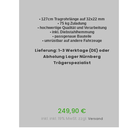
• 127cm Tragrohrlänge auf 32x22 mm
• 75 kg Zuladung
• hochwertige Qualität und Verarbeitung
• inkl. Diebstahlhemmung
• passgenaue Bauteile
• umrüstbar auf andere Fahrzeuge
Lieferung: 1-3 Werktage (DE) oder
Abholung Lager Nürnberg
Trägerspezialist
249,90 €
inkl. inkl. 19% MwSt. zzgl.
Versand