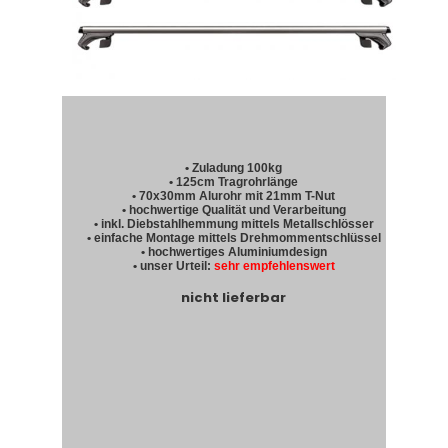
• Zuladung 100kg
• 125cm Tragrohrlänge
• 70x30mm Alurohr mit 21mm T-Nut
• hochwertige Qualität und Verarbeitung
• inkl. Diebstahlhemmung mittels Metallschlösser
• einfache Montage mittels Drehmommentschlüssel
• hochwertiges Aluminiumdesign
• unser Urteil:
sehr empfehlenswert
nicht lieferbar