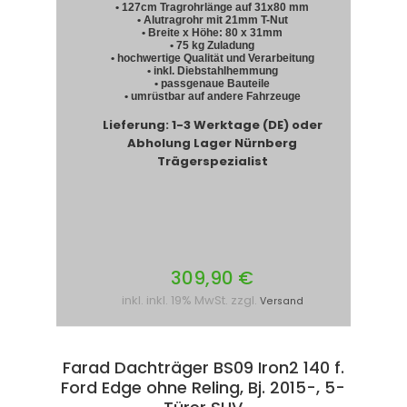
• 127cm Tragrohrlänge auf 31x80 mm
• Alutragrohr mit 21mm T-Nut
• Breite x Höhe: 80 x 31mm
• 75 kg Zuladung
• hochwertige Qualität und Verarbeitung
• inkl. Diebstahlhemmung
• passgenaue Bauteile
• umrüstbar auf andere Fahrzeuge
Lieferung: 1-3 Werktage (DE) oder
Abholung Lager Nürnberg
Trägerspezialist
309,90 €
inkl. inkl. 19% MwSt. zzgl.
Versand
Farad Dachträger BS09 Iron2 140 f.
Ford Edge ohne Reling, Bj. 2015-, 5-