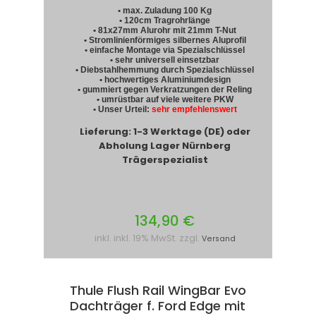
• max. Zuladung 100 Kg
• 120cm Tragrohrlänge
• 81x27mm Alurohr mit 21mm T-Nut
• Stromlinienförmiges silbernes Aluprofil
• einfache Montage via Spezialschlüssel
• sehr universell einsetzbar
• Diebstahlhemmung durch Spezialschlüssel
• hochwertiges Aluminiumdesign
• gummiert gegen Verkratzungen der Reling
• umrüstbar auf viele weitere PKW
• Unser Urteil:
sehr empfehlenswert
Lieferung: 1-3 Werktage (DE) oder
Abholung Lager Nürnberg
Trägerspezialist
134,90 €
inkl. inkl. 19% MwSt. zzgl.
Versand
Thule Flush Rail WingBar Evo
Dachträger f. Ford Edge mit