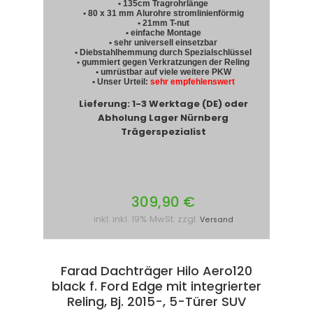
• 135cm Tragrohrlänge
• 80 x 31 mm Alurohre stromlinienförmig
• 21mm T-nut
• einfache Montage
• sehr universell einsetzbar
• Diebstahlhemmung durch Spezialschlüssel
• gummiert gegen Verkratzungen der Reling
• umrüstbar auf viele weitere PKW
• Unser Urteil:
sehr empfehlenswert
Lieferung: 1-3 Werktage (DE) oder
Abholung Lager Nürnberg
Trägerspezialist
309,90 €
inkl. inkl. 19% MwSt. zzgl.
Versand
Farad Dachträger Hilo Aero120
black f. Ford Edge mit integrierter
Reling, Bj. 2015-, 5-Türer SUV