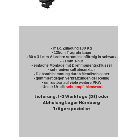
• max. Zuladung 100 Kg
• 135cm Tragrohrlänge
• 80 x 31 mm Alurohre stromlinienförmig in schwarz
• 21mm T-nut
• einfache Montage mit Drehmomentschlüssel
• sehr universell einsetzbar
• Diebstahlhemmung durch Metallschlösser
• gummiert gegen Verkratzungen der Reling
• umrüstbar auf viele weitere PKW
• Unser Urteil:
sehr empfehlenswert
Lieferung: 1-3 Werktage (DE) oder
Abholung Lager Nürnberg
Trägerspezialist