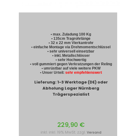
• max. Zuladung 100 Kg
• 135cm Tragrohrlänge
• 32 x 22 mm Vierkantrohr
• einfache Montage via Drehmomentschlüssel
• sehr universell einsetzbar
• inkl. Metallschlösser
• sehr Hochwertig
• voll gummiert gegen Verkratzungen der Reling
• umrüstbar auf viele weitere PKW
• Unser Urteil:
sehr empfehlenswert
Lieferung: 1-3 Werktage (DE) oder
Abholung Lager Nürnberg
Trägerspezialist
229,90 €
inkl. inkl. 19% MwSt. zzgl.
Versand