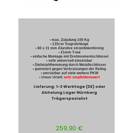
• max. Zuladung 100 Kg
• 135cm Tragrohrlänge
• 80 x 31 mm Alurohre stromlinienförmig
• 21mm T-nut
• einfache Montage mit Drehmomentschlüssel
• sehr universell einsetzbar
• Diebstahlhemmung durch Metallschlösser
• gummiert gegen Verkratzungen der Reling
• umrüstbar auf viele weitere PKW
• Unser Urteil:
sehr empfehlenswert
Lieferung: 1-3 Werktage (DE) oder
Abholung Lager Nürnberg
Trägerspezialist
259,90 €