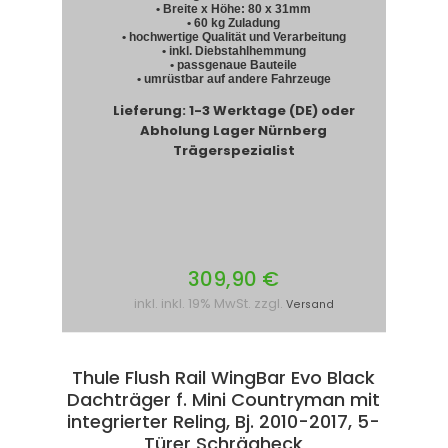
• Breite x Höhe: 80 x 31mm
• 60 kg Zuladung
• hochwertige Qualität und Verarbeitung
• inkl. Diebstahlhemmung
• passgenaue Bauteile
• umrüstbar auf andere Fahrzeuge
Lieferung: 1-3 Werktage (DE) oder
Abholung Lager Nürnberg
Trägerspezialist
309,90 €
inkl. inkl. 19% MwSt. zzgl.
Versand
Thule Flush Rail WingBar Evo Black
Dachträger f. Mini Countryman mit
integrierter Reling, Bj. 2010-2017, 5-
Türer Schrägheck