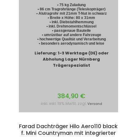
• 75 kg Zuladung
• 86 cm Tragrohrlänge (Teleskopträger)
• Alutragrohr mit 21mm T-Nut in schwarz
• Breite x Höhe: 80 x 31mm
• inkl. Diebstahlhemmung
• inkl. Drehmomentschlüssel
• passgenaue Bauteile
• umrüstbar auf andere Fahrzeuge
• hochwertige Qualität und Verarbeitung
• besonders aerodynamisch und leise
Lieferung: 1-3 Werktage (DE) oder
Abholung Lager Nürnberg
Trägerspezialist
384,90 €
inkl. inkl. 19% MwSt. zzgl.
Versand
Farad Dachträger Hilo Aero110 black
f. Mini Countryman mit integrierter