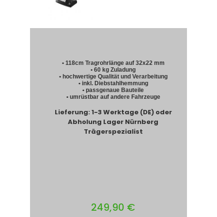
• 118cm Tragrohrlänge auf 32x22 mm
• 60 kg Zuladung
• hochwertige Qualität und Verarbeitung
• inkl. Diebstahlhemmung
• passgenaue Bauteile
• umrüstbar auf andere Fahrzeuge
Lieferung: 1-3 Werktage (DE) oder
Abholung Lager Nürnberg
Trägerspezialist
249,90 €