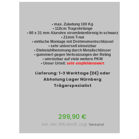
• max. Zuladung 100 Kg
• 118cm Tragrohrlänge
• 80 x 31 mm Alurohre stromlinienförmig in schwarz
• 21mm T-nut
• einfache Montage mit Drehmomentschlüssel
• sehr universell einsetzbar
• Diebstahlhemmung durch Metallschlösser
• gummiert gegen Verkratzungen der Reling
• umrüstbar auf viele weitere PKW
• Unser Urteil:
sehr empfehlenswert
Lieferung: 1-3 Werktage (DE) oder
Abholung Lager Nürnberg
Trägerspezialist
299,90 €
inkl. inkl. 19% MwSt. zzgl.
Versand