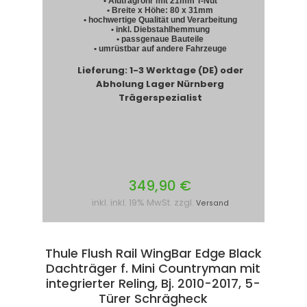
• Alutragrohr mit 21mm T-Nut
• Breite x Höhe: 80 x 31mm
• hochwertige Qualität und Verarbeitung
• inkl. Diebstahlhemmung
• passgenaue Bauteile
• umrüstbar auf andere Fahrzeuge
Lieferung: 1-3 Werktage (DE) oder
Abholung Lager Nürnberg
Trägerspezialist
349,90 €
inkl. inkl. 19% MwSt. zzgl.
Versand
Thule Flush Rail WingBar Edge Black
Dachträger f. Mini Countryman mit
integrierter Reling, Bj. 2010-2017, 5-
Türer Schrägheck