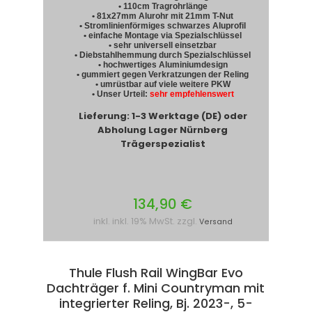
• 110cm Tragrohrlänge
• 81x27mm Alurohr mit 21mm T-Nut
• Stromlinienförmiges schwarzes Aluprofil
• einfache Montage via Spezialschlüssel
• sehr universell einsetzbar
• Diebstahlhemmung durch Spezialschlüssel
• hochwertiges Aluminiumdesign
• gummiert gegen Verkratzungen der Reling
• umrüstbar auf viele weitere PKW
• Unser Urteil:
sehr empfehlenswert
Lieferung: 1-3 Werktage (DE) oder
Abholung Lager Nürnberg
Trägerspezialist
134,90 €
inkl. inkl. 19% MwSt. zzgl.
Versand
Thule Flush Rail WingBar Evo
Dachträger f. Mini Countryman mit
integrierter Reling, Bj. 2023-, 5-