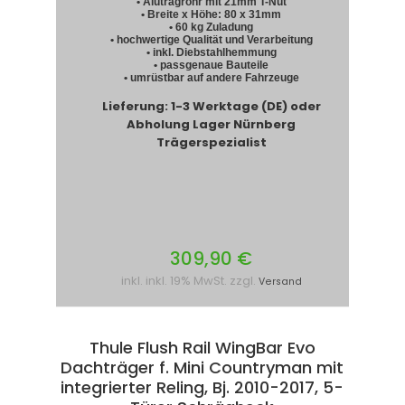
• Alutragrohr mit 21mm T-Nut
• Breite x Höhe: 80 x 31mm
• 60 kg Zuladung
• hochwertige Qualität und Verarbeitung
• inkl. Diebstahlhemmung
• passgenaue Bauteile
• umrüstbar auf andere Fahrzeuge
Lieferung: 1-3 Werktage (DE) oder
Abholung Lager Nürnberg
Trägerspezialist
309,90 €
inkl. inkl. 19% MwSt. zzgl.
Versand
Thule Flush Rail WingBar Evo
Dachträger f. Mini Countryman mit
integrierter Reling, Bj. 2010-2017, 5-