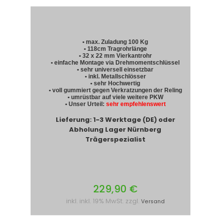
• max. Zuladung 100 Kg
• 118cm Tragrohrlänge
• 32 x 22 mm Vierkantrohr
• einfache Montage via Drehmomentschlüssel
• sehr universell einsetzbar
• inkl. Metallschlösser
• sehr Hochwertig
• voll gummiert gegen Verkratzungen der Reling
• umrüstbar auf viele weitere PKW
• Unser Urteil:
sehr empfehlenswert
Lieferung: 1-3 Werktage (DE) oder
Abholung Lager Nürnberg
Trägerspezialist
229,90 €
inkl. inkl. 19% MwSt. zzgl.
Versand