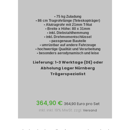
• 75 kg Zuladung
• 86 cm Tragrohrlänge (Teleskopträger)
• Alutragrohr mit 21mm T-Nut
• Breite x Höhe: 80 x 31mm
• inkl. Diebstahlhemmung
• inkl. Drehmomentschlüssel
• passgenaue Bauteile
• umrüstbar auf andere Fahrzeuge
• hochwertige Qualität und Verarbeitung
• besonders aerodynamisch und leise
Lieferung: 1-3 Werktage (DE) oder
Abholung Lager Nürnberg
Trägerspezialist
364,90 €
364,90 Euro pro Set
inkl. inkl. 19% MwSt. zzgl.
Versand