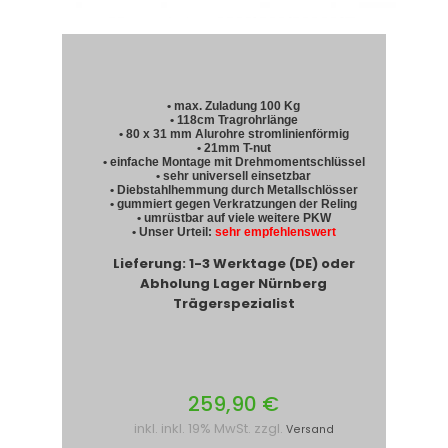
• max. Zuladung 100 Kg
• 118cm Tragrohrlänge
• 80 x 31 mm Alurohre stromlinienförmig
• 21mm T-nut
• einfache Montage mit Drehmomentschlüssel
• sehr universell einsetzbar
• Diebstahlhemmung durch Metallschlösser
• gummiert gegen Verkratzungen der Reling
• umrüstbar auf viele weitere PKW
• Unser Urteil:
sehr empfehlenswert
Lieferung: 1-3 Werktage (DE) oder
Abholung Lager Nürnberg
Trägerspezialist
259,90 €
inkl. inkl. 19% MwSt. zzgl.
Versand