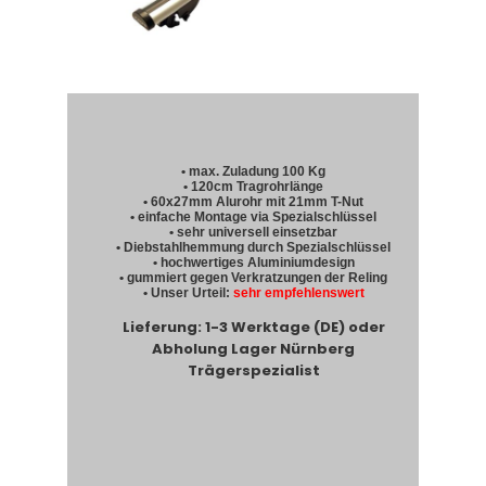
• max. Zuladung 100 Kg
• 120cm Tragrohrlänge
• 60x27mm Alurohr mit 21mm T-Nut
• einfache Montage via Spezialschlüssel
• sehr universell einsetzbar
• Diebstahlhemmung durch Spezialschlüssel
• hochwertiges Aluminiumdesign
• gummiert gegen Verkratzungen der Reling
• Unser Urteil:
sehr empfehlenswert
Lieferung: 1-3 Werktage (DE) oder
Abholung Lager Nürnberg
Trägerspezialist