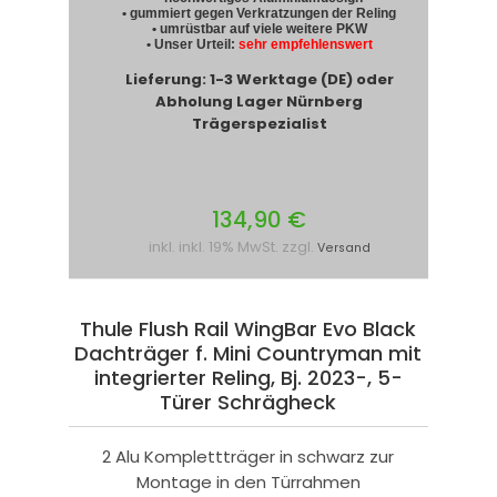
• gummiert gegen Verkratzungen der Reling
• umrüstbar auf viele weitere PKW
• Unser Urteil:
sehr empfehlenswert
Lieferung: 1-3 Werktage (DE) oder
Abholung Lager Nürnberg
Trägerspezialist
134,90 €
inkl. inkl. 19% MwSt. zzgl.
Versand
Thule Flush Rail WingBar Evo Black
Dachträger f. Mini Countryman mit
integrierter Reling, Bj. 2023-, 5-
Türer Schrägheck
2 Alu Komplettträger in schwarz zur
Montage in den Türrahmen