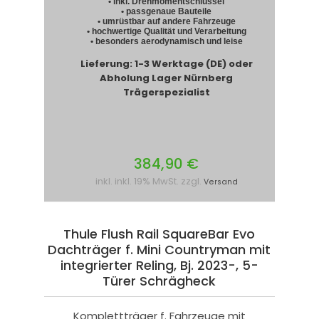
• inkl. Drehmomentschlüssel
• passgenaue Bauteile
• umrüstbar auf andere Fahrzeuge
• hochwertige Qualität und Verarbeitung
• besonders aerodynamisch und leise
Lieferung: 1-3 Werktage (DE) oder
Abholung Lager Nürnberg
Trägerspezialist
384,90 €
inkl. inkl. 19% MwSt. zzgl.
Versand
Thule Flush Rail SquareBar Evo
Dachträger f. Mini Countryman mit
integrierter Reling, Bj. 2023-, 5-
Türer Schrägheck
Komplettträger f. Fahrzeuge mit