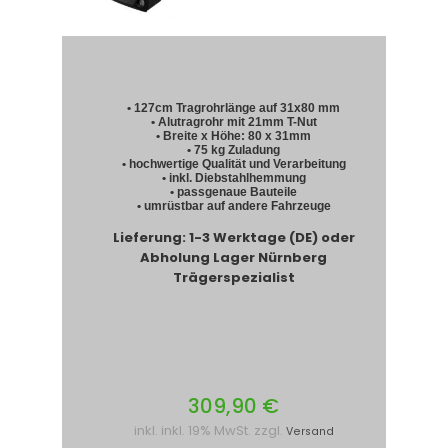
• 127cm Tragrohrlänge auf 31x80 mm
• Alutragrohr mit 21mm T-Nut
• Breite x Höhe: 80 x 31mm
• 75 kg Zuladung
• hochwertige Qualität und Verarbeitung
• inkl. Diebstahlhemmung
• passgenaue Bauteile
• umrüstbar auf andere Fahrzeuge
Lieferung: 1-3 Werktage (DE) oder
Abholung Lager Nürnberg
Trägerspezialist
309,90 €
inkl. inkl. 19% MwSt. zzgl.
Versand