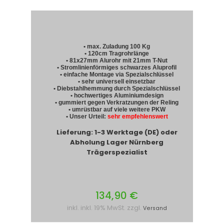
• max. Zuladung 100 Kg
• 120cm Tragrohrlänge
• 81x27mm Alurohr mit 21mm T-Nut
• Stromlinienförmiges schwarzes Aluprofil
• einfache Montage via Spezialschlüssel
• sehr universell einsetzbar
• Diebstahlhemmung durch Spezialschlüssel
• hochwertiges Aluminiumdesign
• gummiert gegen Verkratzungen der Reling
• umrüstbar auf viele weitere PKW
• Unser Urteil:
sehr empfehlenswert
Lieferung: 1-3 Werktage (DE) oder
Abholung Lager Nürnberg
Trägerspezialist
134,90 €
inkl. inkl. 19% MwSt. zzgl.
Versand