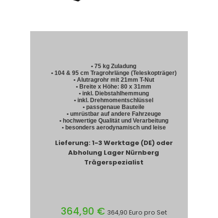
• 75 kg Zuladung
• 104 & 95 cm Tragrohrlänge (Teleskopträger)
• Alutragrohr mit 21mm T-Nut
• Breite x Höhe: 80 x 31mm
• inkl. Diebstahlhemmung
• inkl. Drehmomentschlüssel
• passgenaue Bauteile
• umrüstbar auf andere Fahrzeuge
• hochwertige Qualität und Verarbeitung
• besonders aerodynamisch und leise
Lieferung: 1-3 Werktage (DE) oder
Abholung Lager Nürnberg
Trägerspezialist
364,90 €
364,90 Euro pro Set