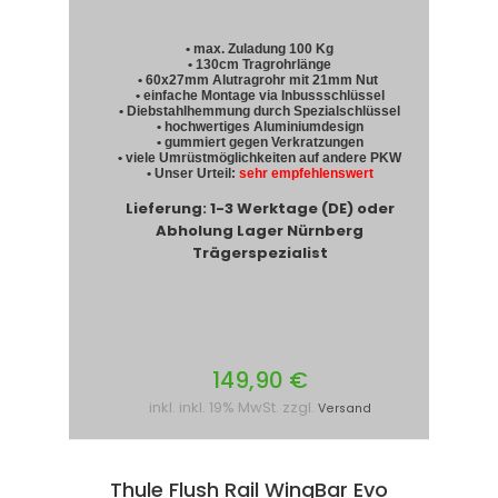
• max. Zuladung 100 Kg
• 130cm Tragrohrlänge
• 60x27mm Alutragrohr mit 21mm Nut
• einfache Montage via Inbussschlüssel
• Diebstahlhemmung durch Spezialschlüssel
• hochwertiges Aluminiumdesign
• gummiert gegen Verkratzungen
• viele Umrüstmöglichkeiten auf andere PKW
• Unser Urteil:
sehr empfehlenswert
Lieferung: 1-3 Werktage (DE) oder
Abholung Lager Nürnberg
Trägerspezialist
149,90 €
inkl. inkl. 19% MwSt. zzgl.
Versand
Thule Flush Rail WingBar Evo