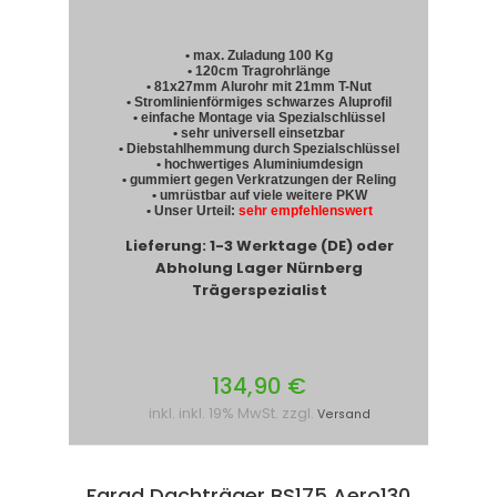
• max. Zuladung 100 Kg
• 120cm Tragrohrlänge
• 81x27mm Alurohr mit 21mm T-Nut
• Stromlinienförmiges schwarzes Aluprofil
• einfache Montage via Spezialschlüssel
• sehr universell einsetzbar
• Diebstahlhemmung durch Spezialschlüssel
• hochwertiges Aluminiumdesign
• gummiert gegen Verkratzungen der Reling
• umrüstbar auf viele weitere PKW
• Unser Urteil:
sehr empfehlenswert
Lieferung: 1-3 Werktage (DE) oder
Abholung Lager Nürnberg
Trägerspezialist
134,90 €
inkl. inkl. 19% MwSt. zzgl.
Versand
Farad Dachträger BS175 Aero130