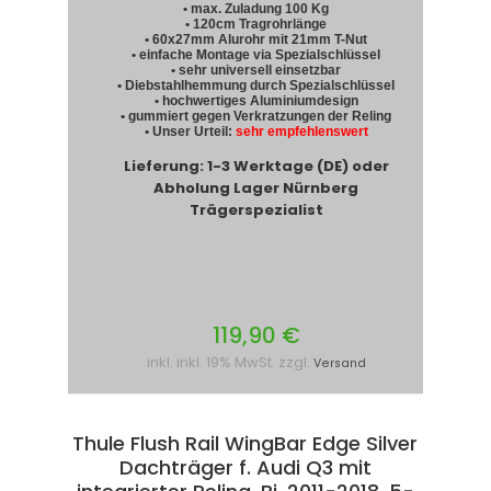
• max. Zuladung 100 Kg
• 120cm Tragrohrlänge
• 60x27mm Alurohr mit 21mm T-Nut
• einfache Montage via Spezialschlüssel
• sehr universell einsetzbar
• Diebstahlhemmung durch Spezialschlüssel
• hochwertiges Aluminiumdesign
• gummiert gegen Verkratzungen der Reling
• Unser Urteil:
sehr empfehlenswert
Lieferung: 1-3 Werktage (DE) oder
Abholung Lager Nürnberg
Trägerspezialist
119,90 €
inkl. inkl. 19% MwSt. zzgl.
Versand
Thule Flush Rail WingBar Edge Silver
Dachträger f. Audi Q3 mit