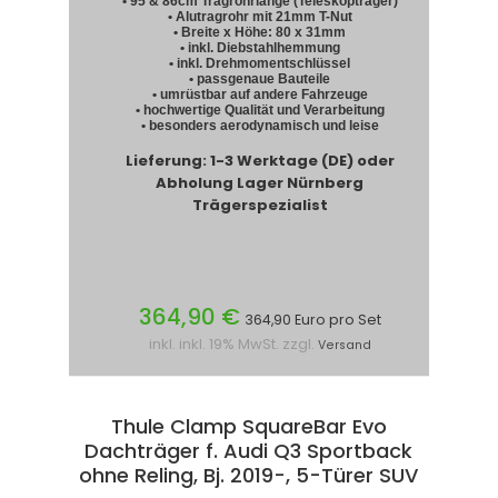
• 95 & 86cm Tragrohrlänge (Teleskopträger)
• Alutragrohr mit 21mm T-Nut
• Breite x Höhe: 80 x 31mm
• inkl. Diebstahlhemmung
• inkl. Drehmomentschlüssel
• passgenaue Bauteile
• umrüstbar auf andere Fahrzeuge
• hochwertige Qualität und Verarbeitung
• besonders aerodynamisch und leise
Lieferung: 1-3 Werktage (DE) oder
Abholung Lager Nürnberg
Trägerspezialist
364,90 €
364,90 Euro pro Set
inkl. inkl. 19% MwSt. zzgl.
Versand
Thule Clamp SquareBar Evo
Dachträger f. Audi Q3 Sportback
ohne Reling, Bj. 2019-, 5-Türer SUV