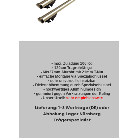
• max. Zuladung 100 Kg
• 120cm Tragrohrlänge
• 60x27mm Alurohr mit 21mm T-Nut
• einfache Montage via Spezialschlüssel
• sehr universell einsetzbar
• Diebstahlhemmung durch Spezialschlüssel
• hochwertiges Aluminiumdesign
• gummiert gegen Verkratzungen der Reling
• Unser Urteil:
sehr empfehlenswert
Lieferung: 1-3 Werktage (DE) oder
Abholung Lager Nürnberg
Trägerspezialist