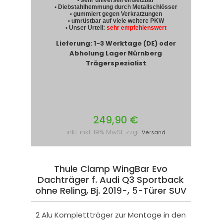
• Diebstahlhemmung durch Metallschlösser
• gummiert gegen Verkratzungen
• umrüstbar auf viele weitere PKW
• Unser Urteil:
sehr empfehlenswert
Lieferung: 1-3 Werktage (DE) oder
Abholung Lager Nürnberg
Trägerspezialist
249,90 €
inkl. inkl. 19% MwSt. zzgl.
Versand
Thule Clamp WingBar Evo
Dachträger f. Audi Q3 Sportback
ohne Reling, Bj. 2019-, 5-Türer SUV
2 Alu Komplettträger zur Montage in den