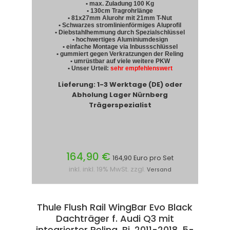
• max. Zuladung 100 Kg
• 130cm Tragrohrlänge
• 81x27mm Alurohr mit 21mm T-Nut
• Schwarzes stromlinienförmiges Aluprofil
• Diebstahlhemmung durch Spezialschlüssel
• hochwertiges Aluminiumdesign
• einfache Montage via Inbussschlüssel
• gummiert gegen Verkratzungen der Reling
• umrüstbar auf viele weitere PKW
• Unser Urteil:
sehr empfehlenswert
Lieferung: 1-3 Werktage (DE) oder
Abholung Lager Nürnberg
Trägerspezialist
164,90 €
164,90 Euro pro Set
inkl. inkl. 19% MwSt. zzgl.
Versand
Thule Flush Rail WingBar Evo Black
Dachträger f. Audi Q3 mit
integrierter Reling, Bj. 2011-2018, 5-