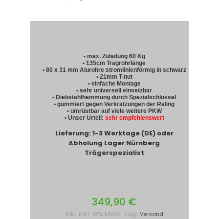
• max. Zuladung 60 Kg
• 135cm Tragrohrlänge
• 80 x 31 mm Alurohre stromlinienförmig in schwarz
• 21mm T-nut
• einfache Montage
• sehr universell einsetzbar
• Diebstahlhemmung durch Spezialschlüssel
• gummiert gegen Verkratzungen der Reling
• umrüstbar auf viele weitere PKW
• Unser Urteil:
sehr empfehlenswert
Lieferung: 1-3 Werktage (DE) oder
Abholung Lager Nürnberg
Trägerspezialist
349,90 €
inkl. inkl. 19% MwSt. zzgl.
Versand