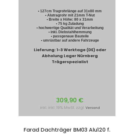
• 127cm Tragrohrlänge auf 31x80 mm
• Alutragrohr mit 21mm T-Nut
• Breite x Höhe: 80 x 31mm
• 75 kg Zuladung
• hochwertige Qualität und Verarbeitung
• inkl. Diebstahlhemmung
• passgenaue Bauteile
• umrüstbar auf andere Fahrzeuge
Lieferung: 1-3 Werktage (DE) oder
Abholung Lager Nürnberg
Trägerspezialist
309,90 €
inkl. inkl. 19% MwSt. zzgl.
Versand
Farad Dachträger BM03 Alu120 f.