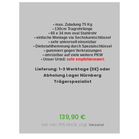
• max. Zuladung 75 Kg
• 130cm Tragrohrlänge
• 60 x 34 mm oval Stahlrohr
• einfache Montage via Sechskantschlüssel
• sehr universell einsetzbar
• Diebstahlhemmung durch Spezialschlüssel
• gummiert gegen Verkratzungen
• umrüstbar auf viele weitere PKW
• Unser Urteil:
sehr empfehlenswert
Lieferung: 1-3 Werktage (DE) oder
Abholung Lager Nürnberg
Trägerspezialist
139,90 €
inkl. inkl. 19% MwSt. zzgl.
Versand