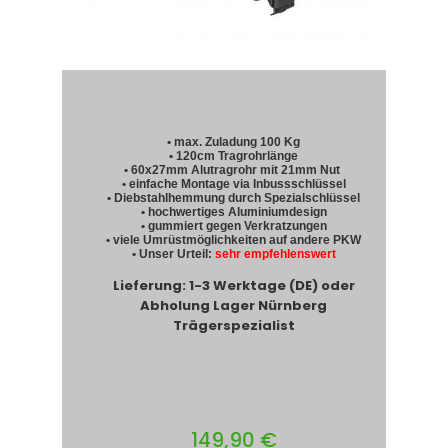
• max. Zuladung 100 Kg
• 120cm Tragrohrlänge
• 60x27mm Alutragrohr mit 21mm Nut
• einfache Montage via Inbussschlüssel
• Diebstahlhemmung durch Spezialschlüssel
• hochwertiges Aluminiumdesign
• gummiert gegen Verkratzungen
• viele Umrüstmöglichkeiten auf andere PKW
• Unser Urteil:
sehr empfehlenswert
Lieferung: 1-3 Werktage (DE) oder
Abholung Lager Nürnberg
Trägerspezialist
149,90 €