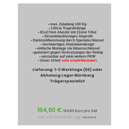
• max. Zuladung 100 Kg
• 130cm Tragrohrlänge
• 81x27mm Alurohr mit 21mm T-Nut
• Stromlinienförmiges Aluprofil
• Diebstahlhemmung durch Spezialschlüssel
• hochwertiges Aluminiumdesign
• einfache Montage via Inbussschlüssel
• gummiert gegen Verkratzungen der Reling
• umrüstbar auf viele weitere PKW
• Unser Urteil:
sehr empfehlenswert
Lieferung: 1-3 Werktage (DE) oder
Abholung Lager Nürnberg
Trägerspezialist
164,90 €
164,90 Euro pro Set
inkl. inkl. 19% MwSt. zzgl.
Versand