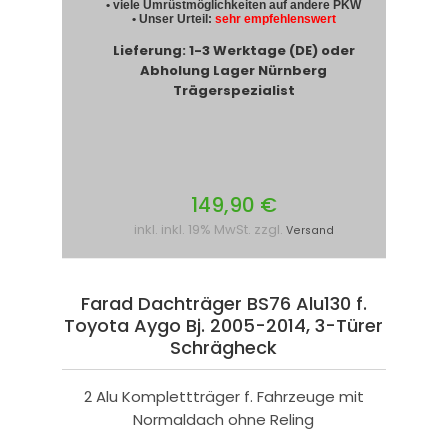
• viele Umrüstmöglichkeiten auf andere PKW
• Unser Urteil:
sehr empfehlenswert
Lieferung: 1-3 Werktage (DE) oder
Abholung Lager Nürnberg
Trägerspezialist
149,90 €
inkl. inkl. 19% MwSt. zzgl.
Versand
Farad Dachträger BS76 Alu130 f.
Toyota Aygo Bj. 2005-2014, 3-Türer
Schrägheck
2 Alu Komplettträger f. Fahrzeuge mit
Normaldach ohne Reling