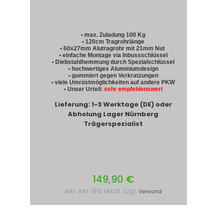
• max. Zuladung 100 Kg
• 120cm Tragrohrlänge
• 60x27mm Alutragrohr mit 21mm Nut
• einfache Montage via Inbussschlüssel
• Diebstahlhemmung durch Spezialschlüssel
• hochwertiges Aluminiumdesign
• gummiert gegen Verkratzungen
• viele Umrüstmöglichkeiten auf andere PKW
• Unser Urteil:
sehr empfehlenswert
Lieferung: 1-3 Werktage (DE) oder
Abholung Lager Nürnberg
Trägerspezialist
149,90 €
inkl. inkl. 19% MwSt. zzgl.
Versand