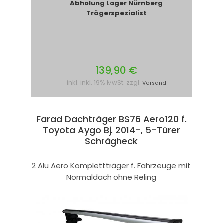
Abholung Lager Nürnberg
Trägerspezialist
139,90 €
inkl. inkl. 19% MwSt. zzgl.
Versand
Farad Dachträger BS76 Aero120 f.
Toyota Aygo Bj. 2014-, 5-Türer
Schrägheck
2 Alu Aero Komplettträger f. Fahrzeuge mit
Normaldach ohne Reling