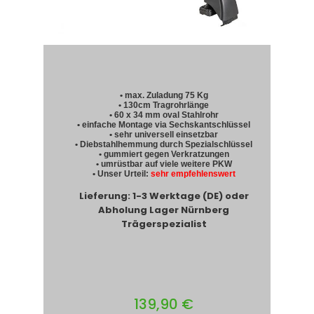
• max. Zuladung 75 Kg
• 130cm Tragrohrlänge
• 60 x 34 mm oval Stahlrohr
• einfache Montage via Sechskantschlüssel
• sehr universell einsetzbar
• Diebstahlhemmung durch Spezialschlüssel
• gummiert gegen Verkratzungen
• umrüstbar auf viele weitere PKW
• Unser Urteil:
sehr empfehlenswert
Lieferung: 1-3 Werktage (DE) oder
Abholung Lager Nürnberg
Trägerspezialist
139,90 €