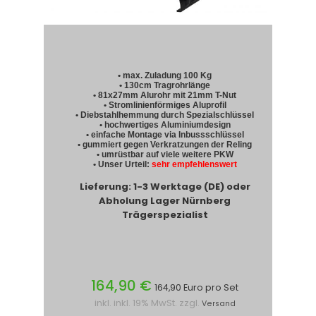
• max. Zuladung 100 Kg
• 130cm Tragrohrlänge
• 81x27mm Alurohr mit 21mm T-Nut
• Stromlinienförmiges Aluprofil
• Diebstahlhemmung durch Spezialschlüssel
• hochwertiges Aluminiumdesign
• einfache Montage via Inbussschlüssel
• gummiert gegen Verkratzungen der Reling
• umrüstbar auf viele weitere PKW
• Unser Urteil:
sehr empfehlenswert
Lieferung: 1-3 Werktage (DE) oder
Abholung Lager Nürnberg
Trägerspezialist
164,90 €
164,90 Euro pro Set
inkl. inkl. 19% MwSt. zzgl.
Versand