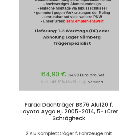
• hochwertiges Aluminiumdesign
• einfache Montage via Inbussschlüssel
• gummiert gegen Verkratzungen der Reling
• umrüstbar auf viele weitere PKW
• Unser Urteil:
sehr empfehlenswert
Lieferung: 1-3 Werktage (DE) oder
Abholung Lager Nürnberg
Trägerspezialist
164,90 €
164,90 Euro pro Set
inkl. inkl. 19% MwSt. zzgl.
Versand
Farad Dachträger BS76 Alu120 f.
Toyota Aygo Bj. 2005-2014, 5-Türer
Schrägheck
2 Alu Komplettträger f. Fahrzeuge mit