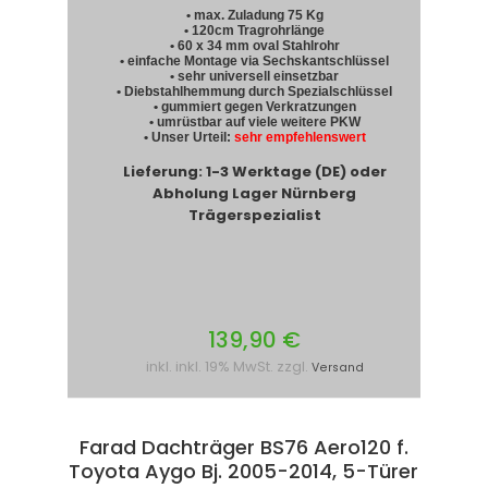
• max. Zuladung 75 Kg
• 120cm Tragrohrlänge
• 60 x 34 mm oval Stahlrohr
• einfache Montage via Sechskantschlüssel
• sehr universell einsetzbar
• Diebstahlhemmung durch Spezialschlüssel
• gummiert gegen Verkratzungen
• umrüstbar auf viele weitere PKW
• Unser Urteil:
sehr empfehlenswert
Lieferung: 1-3 Werktage (DE) oder
Abholung Lager Nürnberg
Trägerspezialist
139,90 €
inkl. inkl. 19% MwSt. zzgl.
Versand
Farad Dachträger BS76 Aero120 f.
Toyota Aygo Bj. 2005-2014, 5-Türer