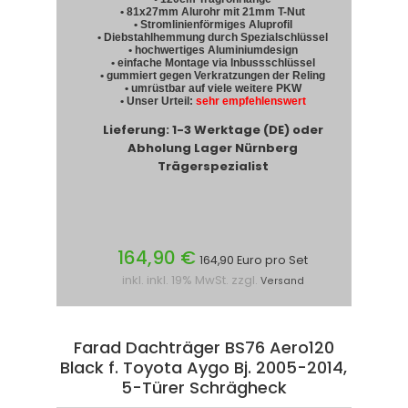
• 81x27mm Alurohr mit 21mm T-Nut
• Stromlinienförmiges Aluprofil
• Diebstahlhemmung durch Spezialschlüssel
• hochwertiges Aluminiumdesign
• einfache Montage via Inbussschlüssel
• gummiert gegen Verkratzungen der Reling
• umrüstbar auf viele weitere PKW
• Unser Urteil:
sehr empfehlenswert
Lieferung: 1-3 Werktage (DE) oder
Abholung Lager Nürnberg
Trägerspezialist
164,90 €
164,90 Euro pro Set
inkl. inkl. 19% MwSt. zzgl.
Versand
Farad Dachträger BS76 Aero120
Black f. Toyota Aygo Bj. 2005-2014,
5-Türer Schrägheck