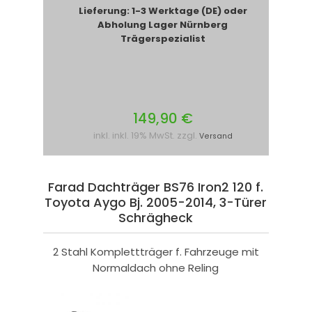
Lieferung: 1-3 Werktage (DE) oder
Abholung Lager Nürnberg
Trägerspezialist
149,90 €
inkl. inkl. 19% MwSt. zzgl.
Versand
Farad Dachträger BS76 Iron2 120 f.
Toyota Aygo Bj. 2005-2014, 3-Türer
Schrägheck
2 Stahl Komplettträger f. Fahrzeuge mit
Normaldach ohne Reling