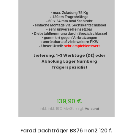
• max. Zuladung 75 Kg
• 120cm Tragrohrlänge
• 60 x 34 mm oval Stahlrohr
• einfache Montage via Sechskantschlüssel
• sehr universell einsetzbar
• Diebstahlhemmung durch Spezialschlüssel
• gummiert gegen Verkratzungen
• umrüstbar auf viele weitere PKW
• Unser Urteil:
sehr empfehlenswert
Lieferung: 1-3 Werktage (DE) oder
Abholung Lager Nürnberg
Trägerspezialist
139,90 €
inkl. inkl. 19% MwSt. zzgl.
Versand
Farad Dachträger BS76 Iron2 120 f.