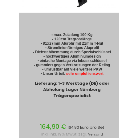
• max. Zuladung 100 Kg
• 120cm Tragrohrlänge
• 81x27mm Alurohr mit 21mm T-Nut
• Stromlinienförmiges Aluprofil
• Diebstahlhemmung durch Spezialschlüssel
• hochwertiges Aluminiumdesign
• einfache Montage via Inbussschlüssel
• gummiert gegen Verkratzungen der Reling
• umrüstbar auf viele weitere PKW
• Unser Urteil:
sehr empfehlenswert
Lieferung: 1-3 Werktage (DE) oder
Abholung Lager Nürnberg
Trägerspezialist
164,90 €
164,90 Euro pro Set
inkl. inkl. 19% MwSt. zzgl.
Versand