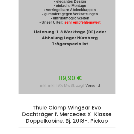
• elegantes Design
• einfache Montage
• verriegelbare Abdeckkappen
• gummiert gegen Verkratzungen
• umrüstmöglichkeiten
• Unser Urteil:
sehr empfehlenswert
Lieferung: 1-3 Werktage (DE) oder
Abholung Lager Nürnberg
Trägerspezialist
119,90 €
inkl. inkl. 19% MwSt. zzgl.
Versand
Thule Clamp WingBar Evo
Dachträger f. Mercedes X-Klasse
Doppelkabine, Bj. 2018-, Pickup