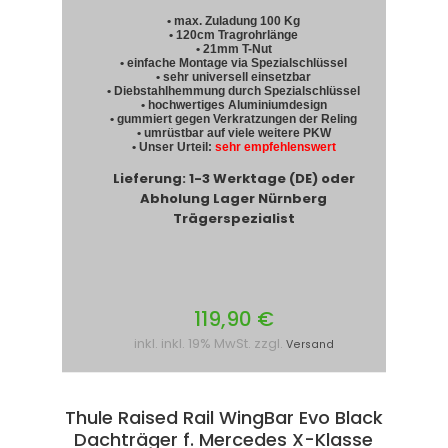
• max. Zuladung 100 Kg
• 120cm Tragrohrlänge
• 21mm T-Nut
• einfache Montage via Spezialschlüssel
• sehr universell einsetzbar
• Diebstahlhemmung durch Spezialschlüssel
• hochwertiges Aluminiumdesign
• gummiert gegen Verkratzungen der Reling
• umrüstbar auf viele weitere PKW
• Unser Urteil:
sehr empfehlenswert
Lieferung: 1-3 Werktage (DE) oder
Abholung Lager Nürnberg
Trägerspezialist
119,90 €
inkl. inkl. 19% MwSt. zzgl.
Versand
Thule Raised Rail WingBar Evo Black
Dachträger f. Mercedes X-Klasse