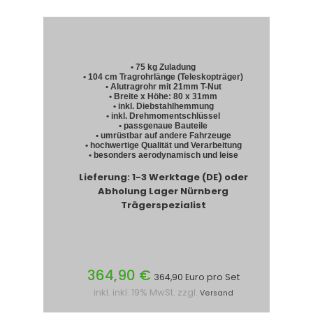
• 75 kg Zuladung
• 104 cm Tragrohrlänge (Teleskopträger)
• Alutragrohr mit 21mm T-Nut
• Breite x Höhe: 80 x 31mm
• inkl. Diebstahlhemmung
• inkl. Drehmomentschlüssel
• passgenaue Bauteile
• umrüstbar auf andere Fahrzeuge
• hochwertige Qualität und Verarbeitung
• besonders aerodynamisch und leise
Lieferung: 1-3 Werktage (DE) oder
Abholung Lager Nürnberg
Trägerspezialist
364,90 €
364,90 Euro pro Set
inkl. inkl. 19% MwSt. zzgl.
Versand