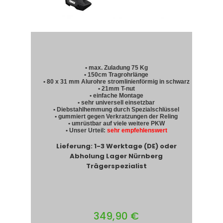
• max. Zuladung 75 Kg
• 150cm Tragrohrlänge
• 80 x 31 mm Alurohre stromlinienförmig in schwarz
• 21mm T-nut
• einfache Montage
• sehr universell einsetzbar
• Diebstahlhemmung durch Spezialschlüssel
• gummiert gegen Verkratzungen der Reling
• umrüstbar auf viele weitere PKW
• Unser Urteil:
sehr empfehlenswert
Lieferung: 1-3 Werktage (DE) oder
Abholung Lager Nürnberg
Trägerspezialist
349,90 €