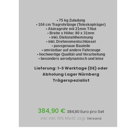
• 75 kg Zuladung
• 104 cm Tragrohrlänge (Teleskopträger)
• Alutragrohr mit 21mm T-Nut
• Breite x Höhe: 80 x 31mm
• inkl. Diebstahlhemmung
• inkl. Drehmomentschlüssel
• passgenaue Bauteile
• umrüstbar auf andere Fahrzeuge
• hochwertige Qualität und Verarbeitung
• besonders aerodynamisch und leise
Lieferung: 1-3 Werktage (DE) oder
Abholung Lager Nürnberg
Trägerspezialist
384,90 €
384,90 Euro pro Set
inkl. inkl. 19% MwSt. zzgl.
Versand