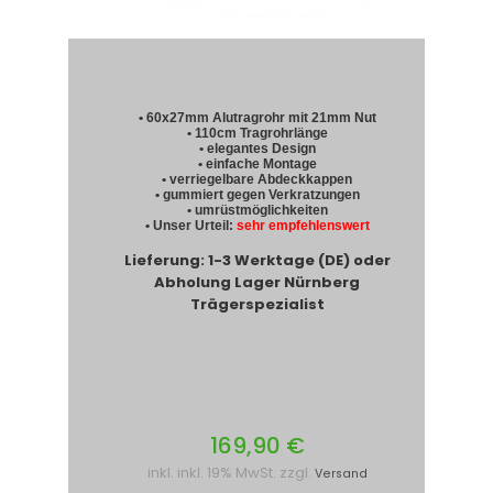
• 60x27mm Alutragrohr mit 21mm Nut
• 110cm Tragrohrlänge
• elegantes Design
• einfache Montage
• verriegelbare Abdeckkappen
• gummiert gegen Verkratzungen
• umrüstmöglichkeiten
• Unser Urteil:
sehr empfehlenswert
Lieferung: 1-3 Werktage (DE) oder
Abholung Lager Nürnberg
Trägerspezialist
169,90 €
inkl. inkl. 19% MwSt. zzgl.
Versand