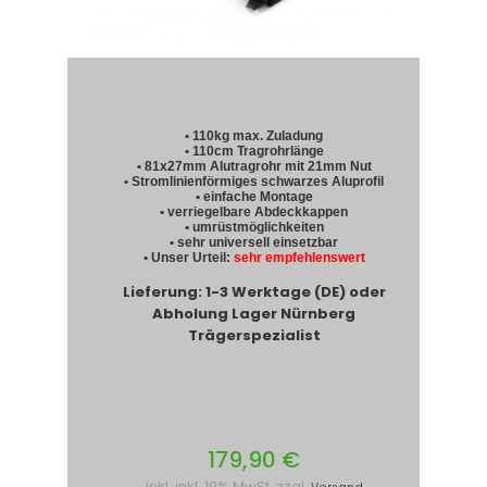
• 110kg max. Zuladung
• 110cm Tragrohrlänge
• 81x27mm Alutragrohr mit 21mm Nut
• Stromlinienförmiges schwarzes Aluprofil
• einfache Montage
• verriegelbare Abdeckkappen
• umrüstmöglichkeiten
• sehr universell einsetzbar
• Unser Urteil:
sehr empfehlenswert
Lieferung: 1-3 Werktage (DE) oder
Abholung Lager Nürnberg
Trägerspezialist
179,90 €
inkl. inkl. 19% MwSt. zzgl.