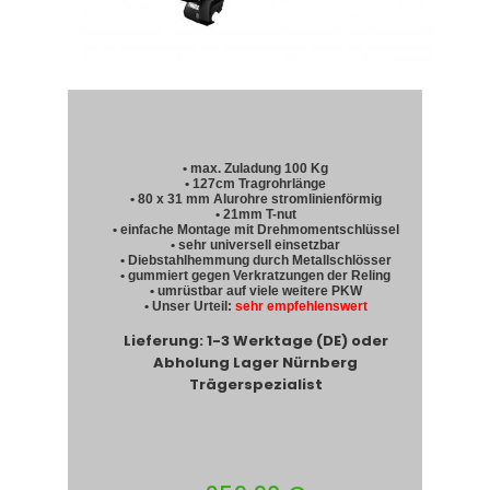
• max. Zuladung 100 Kg
• 127cm Tragrohrlänge
• 80 x 31 mm Alurohre stromlinienförmig
• 21mm T-nut
• einfache Montage mit Drehmomentschlüssel
• sehr universell einsetzbar
• Diebstahlhemmung durch Metallschlösser
• gummiert gegen Verkratzungen der Reling
• umrüstbar auf viele weitere PKW
• Unser Urteil:
sehr empfehlenswert
Lieferung: 1-3 Werktage (DE) oder
Abholung Lager Nürnberg
Trägerspezialist