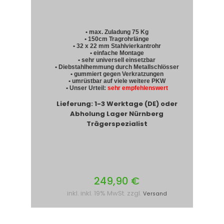
• max. Zuladung 75 Kg
• 150cm Tragrohrlänge
• 32 x 22 mm Stahlvierkantrohr
• einfache Montage
• sehr universell einsetzbar
• Diebstahlhemmung durch Metallschlösser
• gummiert gegen Verkratzungen
• umrüstbar auf viele weitere PKW
• Unser Urteil:
sehr empfehlenswert
Lieferung: 1-3 Werktage (DE) oder
Abholung Lager Nürnberg
Trägerspezialist
249,90 €
inkl. inkl. 19% MwSt. zzgl.
Versand