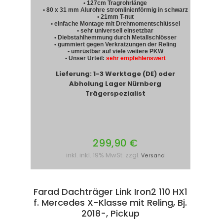
• 127cm Tragrohrlänge
• 80 x 31 mm Alurohre stromlinienförmig in schwarz
• 21mm T-nut
• einfache Montage mit Drehmomentschlüssel
• sehr universell einsetzbar
• Diebstahlhemmung durch Metallschlösser
• gummiert gegen Verkratzungen der Reling
• umrüstbar auf viele weitere PKW
• Unser Urteil:
sehr empfehlenswert
Lieferung: 1-3 Werktage (DE) oder
Abholung Lager Nürnberg
Trägerspezialist
299,90 €
inkl. inkl. 19% MwSt. zzgl.
Versand
Farad Dachträger Link Iron2 110 HX1
f. Mercedes X-Klasse mit Reling, Bj.
2018-, Pickup