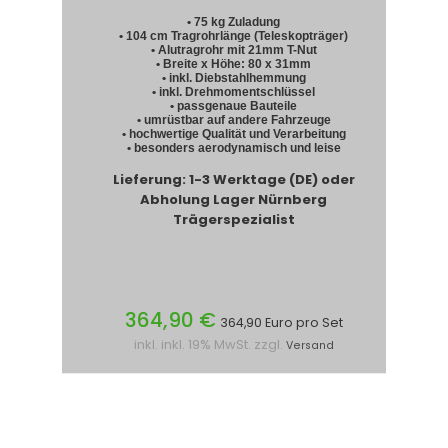
• 75 kg Zuladung
• 104 cm Tragrohrlänge (Teleskopträger)
• Alutragrohr mit 21mm T-Nut
• Breite x Höhe: 80 x 31mm
• inkl. Diebstahlhemmung
• inkl. Drehmomentschlüssel
• passgenaue Bauteile
• umrüstbar auf andere Fahrzeuge
• hochwertige Qualität und Verarbeitung
• besonders aerodynamisch und leise
Lieferung: 1-3 Werktage (DE) oder
Abholung Lager Nürnberg
Trägerspezialist
364,90 €
364,90 Euro pro Set
inkl. inkl. 19% MwSt. zzgl.
Versand