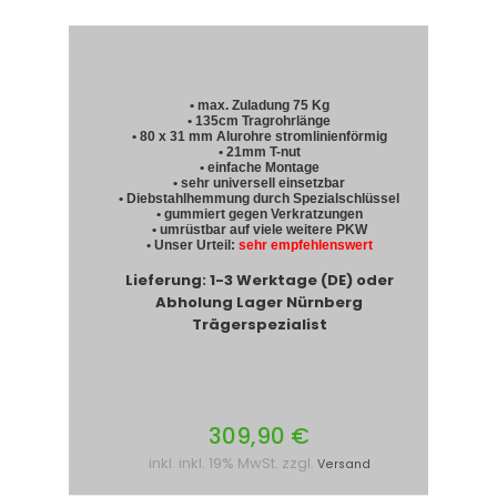
• max. Zuladung 75 Kg
• 135cm Tragrohrlänge
• 80 x 31 mm Alurohre stromlinienförmig
• 21mm T-nut
• einfache Montage
• sehr universell einsetzbar
• Diebstahlhemmung durch Spezialschlüssel
• gummiert gegen Verkratzungen
• umrüstbar auf viele weitere PKW
• Unser Urteil:
sehr empfehlenswert
Lieferung: 1-3 Werktage (DE) oder
Abholung Lager Nürnberg
Trägerspezialist
309,90 €
inkl. inkl. 19% MwSt. zzgl.
Versand