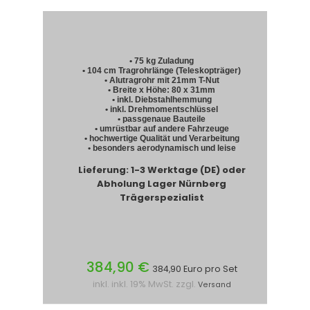
• 75 kg Zuladung
• 104 cm Tragrohrlänge (Teleskopträger)
• Alutragrohr mit 21mm T-Nut
• Breite x Höhe: 80 x 31mm
• inkl. Diebstahlhemmung
• inkl. Drehmomentschlüssel
• passgenaue Bauteile
• umrüstbar auf andere Fahrzeuge
• hochwertige Qualität und Verarbeitung
• besonders aerodynamisch und leise
Lieferung: 1-3 Werktage (DE) oder
Abholung Lager Nürnberg
Trägerspezialist
384,90 €
384,90 Euro pro Set
inkl. inkl. 19% MwSt. zzgl.
Versand