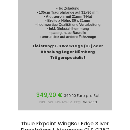
• kg Zuladung
• 135cm Tragrohrlänge auf 31x80 mm
• Alutragrohr mit 21mm T-Nut
• Breite x Höhe: 80 x 31mm
• hochwertige Qualität und Verarbeitung
• inkl. Diebstahlhemmung
• passgenaue Bauteile
• umrüstbar auf andere Fahrzeuge
Lieferung: 1-3 Werktage (DE) oder
Abholung Lager Nürnberg
Trägerspezialist
349,90 €
349,90 Euro pro Set
inkl. inkl. 19% MwSt. zzgl.
Versand
Thule Fixpoint WingBar Edge Silver
Dachträger f. Mercedes CLS C257