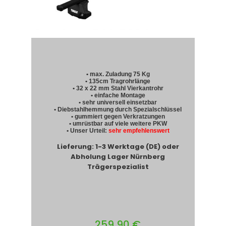
• max. Zuladung 75 Kg
• 135cm Tragrohrlänge
• 32 x 22 mm Stahl Vierkantrohr
• einfache Montage
• sehr universell einsetzbar
• Diebstahlhemmung durch Spezialschlüssel
• gummiert gegen Verkratzungen
• umrüstbar auf viele weitere PKW
• Unser Urteil:
sehr empfehlenswert
Lieferung: 1-3 Werktage (DE) oder
Abholung Lager Nürnberg
Trägerspezialist
259,90 €