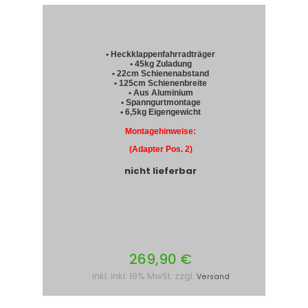
• Heckklappenfahrradträger
• 45kg Zuladung
• 22cm Schienenabstand
• 125cm Schienenbreite
• Aus Aluminium
• Spanngurtmontage
• 6,5kg Eigengewicht
Montagehinweise:
(Adapter Pos. 2)
nicht lieferbar
269,90 €
inkl. inkl. 19% MwSt. zzgl.
Versand