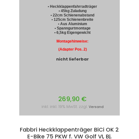
• Heckklappenfahrradträger
• 45kg Zuladung
• 22cm Schienenabstand
• 125cm Schienenbreite
• Aus Aluminium
• Spanngurtmontage
• 6,5kg Eigengewicht
Montagehinweise:
(Adapter Pos. 2)
nicht lieferbar
269,90 €
inkl. inkl. 19% MwSt. zzgl.
Versand
Fabbri Heckklappenträger BiCi OK 2
E-Bike 75 PKW f. VW Golf VI, Bj.