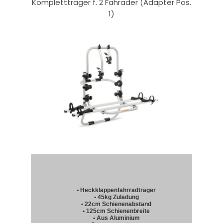
Komplettträger f. 2 Fahräder (Adapter Pos.
1)
• Heckklappenfahrradträger
• 45kg Zuladung
• 22cm Schienenabstand
• 125cm Schienenbreite
• Aus Aluminium