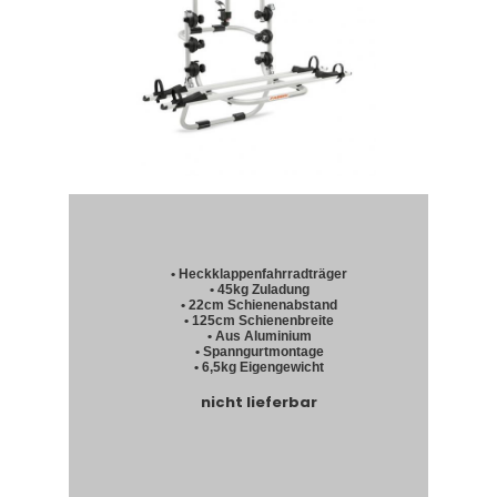
• Heckklappenfahrradträger
• 45kg Zuladung
• 22cm Schienenabstand
• 125cm Schienenbreite
• Aus Aluminium
• Spanngurtmontage
• 6,5kg Eigengewicht
nicht lieferbar