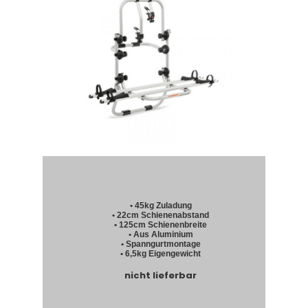
• 45kg Zuladung
• 22cm Schienenabstand
• 125cm Schienenbreite
• Aus Aluminium
• Spanngurtmontage
• 6,5kg Eigengewicht
nicht lieferbar