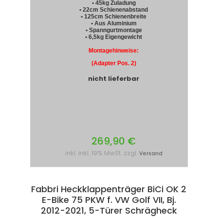
• 45kg Zuladung
• 22cm Schienenabstand
• 125cm Schienenbreite
• Aus Aluminium
• Spanngurtmontage
• 6,5kg Eigengewicht
Montagehinweise:
(Adapter Pos. 2)
nicht lieferbar
269,90 €
inkl. inkl. 19% MwSt. zzgl.
Versand
Fabbri Heckklappenträger BiCi OK 2
E-Bike 75 PKW f. VW Golf VII, Bj.
2012-2021, 5-Türer Schrägheck