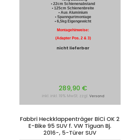
• 22cm Schienenabstand
• 125cm Schienenbreite
• Aus Aluminium
• Spanngurtmontage
• 6,5kg Eigengewicht
Montagehinweise:
(Adapter Pos. 2 & 3)
nicht lieferbar
289,90 €
inkl. inkl. 19% MwSt. zzgl.
Versand
Fabbri Heckklappenträger BiCi OK 2
E-Bike 95 SUV f. VW Tiguan Bj.
2016-, 5-Türer SUV