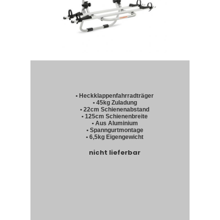
• Heckklappenfahrradträger
• 45kg Zuladung
• 22cm Schienenabstand
• 125cm Schienenbreite
• Aus Aluminium
• Spanngurtmontage
• 6,5kg Eigengewicht
nicht lieferbar