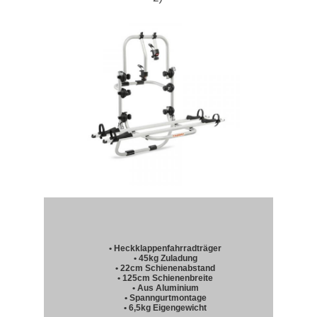
• Heckklappenfahrradträger
• 45kg Zuladung
• 22cm Schienenabstand
• 125cm Schienenbreite
• Aus Aluminium
• Spanngurtmontage
• 6,5kg Eigengewicht