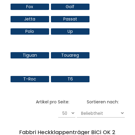
Fox
Golf
Jetta
Passat
Polo
Up
Tiguan
Touareg
T-Roc
T6
Artikel pro Seite:
Sortieren nach:
Fabbri Heckklappenträger BiCi OK 2