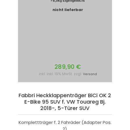
• 6,5kg Eigengewicht
nicht lieferbar
289,90 €
inkl. inkl. 19% MwSt. zzgl.
Versand
Fabbri Heckklappenträger BiCi OK 2
E-Bike 95 SUV f. VW Touareg Bj.
2018-, 5-Türer SUV
Komplettträger f. 2 Fahräder (Adapter Pos.
2)