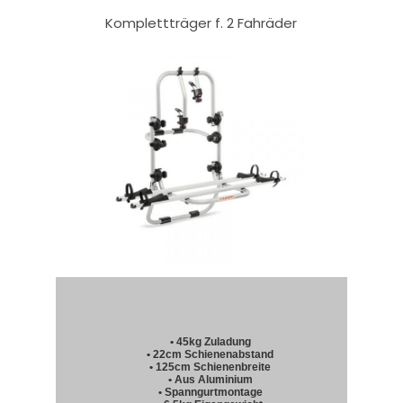
Komplettträger f. 2 Fahräder
• 45kg Zuladung
• 22cm Schienenabstand
• 125cm Schienenbreite
• Aus Aluminium
• Spanngurtmontage