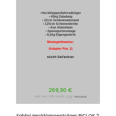
• Heckklappenfahrradträger
• 45kg Zuladung
• 22cm Schienenabstand
• 125cm Schienenbreite
• Aus Aluminium
• Spanngurtmontage
• 6,5kg Eigengewicht
Montagehinweise:
(Adapter Pos. 2)
nicht lieferbar
269,90 €
inkl. inkl. 19% MwSt. zzgl.
Versand
Fabbri Heckklappenträger BiCi OK 2