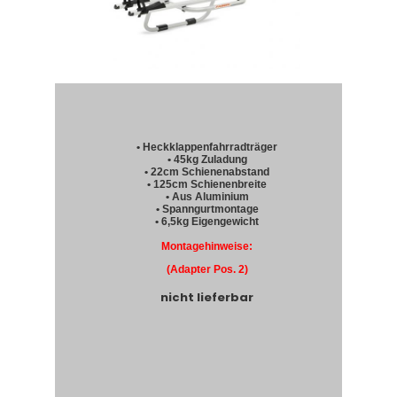
• Heckklappenfahrradträger
• 45kg Zuladung
• 22cm Schienenabstand
• 125cm Schienenbreite
• Aus Aluminium
• Spanngurtmontage
• 6,5kg Eigengewicht
Montagehinweise:
(Adapter Pos. 2)
nicht lieferbar