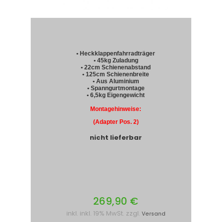
• Heckklappenfahrradträger
• 45kg Zuladung
• 22cm Schienenabstand
• 125cm Schienenbreite
• Aus Aluminium
• Spanngurtmontage
• 6,5kg Eigengewicht
Montagehinweise:
(Adapter Pos. 2)
nicht lieferbar
269,90 €
inkl. inkl. 19% MwSt. zzgl.
Versand