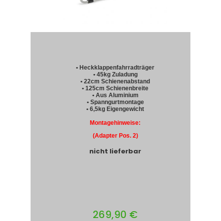
• Heckklappenfahrradträger
• 45kg Zuladung
• 22cm Schienenabstand
• 125cm Schienenbreite
• Aus Aluminium
• Spanngurtmontage
• 6,5kg Eigengewicht
Montagehinweise:
(Adapter Pos. 2)
nicht lieferbar
269,90 €