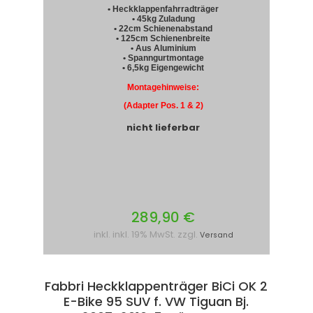
• Heckklappenfahrradträger
• 45kg Zuladung
• 22cm Schienenabstand
• 125cm Schienenbreite
• Aus Aluminium
• Spanngurtmontage
• 6,5kg Eigengewicht
Montagehinweise:
(Adapter Pos. 1 & 2)
nicht lieferbar
289,90 €
inkl. inkl. 19% MwSt. zzgl.
Versand
Fabbri Heckklappenträger BiCi OK 2
E-Bike 95 SUV f. VW Tiguan Bj.