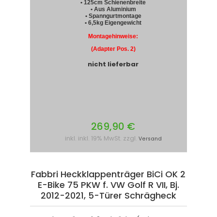
• 125cm Schienenbreite
• Aus Aluminium
• Spanngurtmontage
• 6,5kg Eigengewicht
Montagehinweise:
(Adapter Pos. 2)
nicht lieferbar
269,90 €
inkl. inkl. 19% MwSt. zzgl.
Versand
Fabbri Heckklappenträger BiCi OK 2
E-Bike 75 PKW f. VW Golf R VII, Bj.
2012-2021, 5-Türer Schrägheck