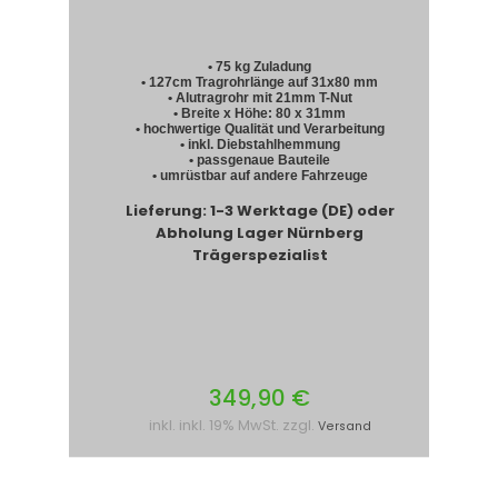
• 75 kg Zuladung
• 127cm Tragrohrlänge auf 31x80 mm
• Alutragrohr mit 21mm T-Nut
• Breite x Höhe: 80 x 31mm
• hochwertige Qualität und Verarbeitung
• inkl. Diebstahlhemmung
• passgenaue Bauteile
• umrüstbar auf andere Fahrzeuge
Lieferung: 1-3 Werktage (DE) oder
Abholung Lager Nürnberg
Trägerspezialist
349,90 €
inkl. inkl. 19% MwSt. zzgl.
Versand