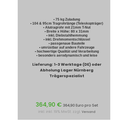
• 75 kg Zuladung
• 104 & 95cm Tragrohrlänge (Teleskopträger)
• Alutragrohr mit 21mm T-Nut
• Breite x Höhe: 80 x 31mm
• inkl. Diebstahlhemmung
• inkl. Drehmomentschlüssel
• passgenaue Bauteile
• umrüstbar auf andere Fahrzeuge
• hochwertige Qualität und Verarbeitung
• besonders aerodynamisch und leise
Lieferung: 1-3 Werktage (DE) oder
Abholung Lager Nürnberg
Trägerspezialist
364,90 €
364,90 Euro pro Set
inkl. inkl. 19% MwSt. zzgl.
Versand