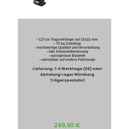
• 127cm Tragrohrlänge auf 32x22 mm
• 75 kg Zuladung
• hochwertige Qualität und Verarbeitung
• inkl. Diebstahlhemmung
• passgenaue Bauteile
• umrüstbar auf andere Fahrzeuge
Lieferung: 1-3 Werktage (DE) oder
Abholung Lager Nürnberg
Trägerspezialist
249,90 €