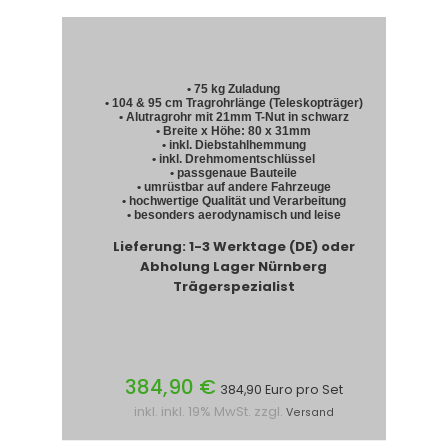
• 75 kg Zuladung
• 104 & 95 cm Tragrohrlänge (Teleskopträger)
• Alutragrohr mit 21mm T-Nut in schwarz
• Breite x Höhe: 80 x 31mm
• inkl. Diebstahlhemmung
• inkl. Drehmomentschlüssel
• passgenaue Bauteile
• umrüstbar auf andere Fahrzeuge
• hochwertige Qualität und Verarbeitung
• besonders aerodynamisch und leise
Lieferung: 1-3 Werktage (DE) oder
Abholung Lager Nürnberg
Trägerspezialist
384,90 €
384,90 Euro pro Set
inkl. inkl. 19% MwSt. zzgl.
Versand