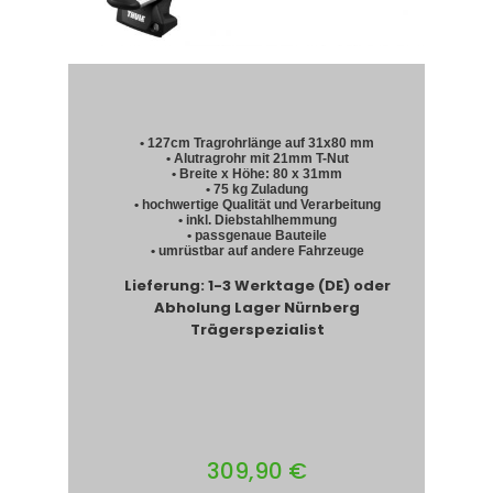
• 127cm Tragrohrlänge auf 31x80 mm
• Alutragrohr mit 21mm T-Nut
• Breite x Höhe: 80 x 31mm
• 75 kg Zuladung
• hochwertige Qualität und Verarbeitung
• inkl. Diebstahlhemmung
• passgenaue Bauteile
• umrüstbar auf andere Fahrzeuge
Lieferung: 1-3 Werktage (DE) oder
Abholung Lager Nürnberg
Trägerspezialist
309,90 €